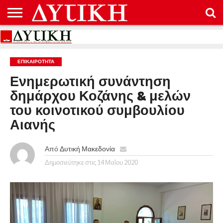
ΑΡΧΙΚΉ
ΕΠΙΚΟΙΝΩΝΊΑ
ΌΡΟΙ
ΠΡΟΣΤΑΣΊΑ
ΧΡΉΣΗΣ
ΠΡΟΣΩΠΙΚΏΝ
ΔΕΔΟΜΈΝΩΝ
ΕΠΙΚΑΙΡΟΤΗΤΑ
Ενημερωτική συνάντηση
δημάρχου Κοζάνης & μελών
του κοινοτικού συμβουλίου
Αιανής
Από
Δυτική Μακεδονία
Δημοσιεύτηκε στις
14 Μαΐου 2020