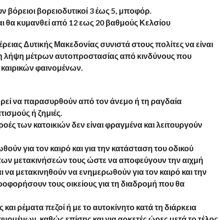
ν βόρειοι βορειοδυτικοί 3 έως 5, μποφόρ.
ι θα κυμανθεί από 12 εως 20 βαθμούς Κελσίου
ρειας Δυτικής Μακεδονίας συνιστά στους πολίτες να είναι
α τη λήψη μέτρων αυτοπροστασίας από κινδύνους που
καιρικών φαινομένων.
ρεί να παρασυρθούν από τον άνεμο ή τη ραγδαία
ισμούς ή ζημιές.
ροές των κατοικιών δεν είναι φραγμένα και λειτουργούν
θούν για τον καιρό και για την κατάσταση του οδικού
των μετακινήσεών τους ώστε να αποφεύγουν την αιχμή
ι να μετακινηθούν να ενημερωθούν για τον καιρό και την
ροφορήσουν τους οικείους για τη διαδρομή που θα
και ρέματα πεζοί ή με το αυτοκίνητο κατά τη διάρκεια
νομένων, καθώς επίσης και για αρκετές ώρες μετά το τέλος