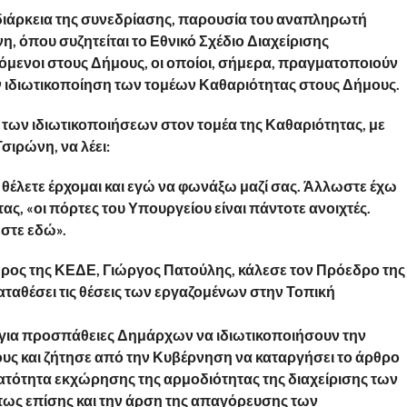
 διάρκεια της συνεδρίασης, παρουσία του αναπληρωτή
, όπου συζητείται το Εθνικό Σχέδιο Διαχείρισης
μενοι στους Δήμους, οι οποίοι, σήμερα, πραγματοποιούν
ν ιδιωτικοποίηση των τομέων Καθαριότητας στους Δήμους.
των ιδιωτικοποιήσεων στον τομέα της Καθαριότητας, με
σιρώνη, να λέει:
θέλετε έρχομαι και εγώ να φωνάξω μαζί σας. Άλλωστε έχω
ας, «οι πόρτες του Υπουργείου είναι πάντοτε ανοιχτές.
εστε εδώ».
ρος της ΚΕΔΕ, Γιώργος Πατούλης, κάλεσε τον Πρόεδρο της
ταθέσει τις θέσεις των εργαζομένων στην Τοπική
ο για προσπάθειες Δημάρχων να ιδιωτικοποιήσουν την
υς και ζήτησε από την Κυβέρνηση να καταργήσει το άρθρο
νατότητα εκχώρησης της αρμοδιότητας της διαχείρισης των
ως επίσης και την άρση της απαγόρευσης των