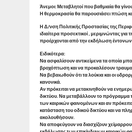
Άνεμοι: Μεταβλητοί που βαθμιαία θα γίνου
Η θερμοκρασία θα παρουσιάσει πτώση κα
Η Δ/νση Πολιτικής Προστασίας της Περιφέ
ιδιαίτερα προσεκτικοί , μεριμνώντας γι
προέρχονται από την εκδήλωση έντονων 
Ειδικότερα:
Να ασφαλίσουν αντικείμενα τα οποία μπο
βροχόπτωση και να προκαλέσουν τραυματ
Να βεβαιωθούν ότι τα λούκια και οι υδρορ
κανονικά.
Αν πρόκειται να μετακινηθούν να ενημερω
δικτύου. Να μεταβάλλουν το πρόγραμμα 
των καιρικών φαινομένων και αν πρόκειτα
κατάσταση του οδικού δικτύου και να πλη
ακολουθήσουν.
Να αποφεύγουν να διασχίζουν χείμαρρους 
εκδήλωσης των επικίνδυνων καιρικών φαι