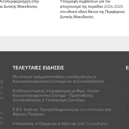
Αντιπεριφερειάρχη στην
Υπογραφή συμβάσεων για τον
ια Δυτικής Μακεδονίας
αποχιονισμό της περιόδου 2024-2025
στο εθνικό οδικό δίκτυο της Περιφέρειας
Δυτικής Μακεδονίας
ΤΕΛΕΥΤΑΙΕΣ ΕΙΔΗΣΕΙΣ
Ε
Με επιτυχία πραγματοποιήθηκε η εκδήλωση για το
co
Κοινωνικοασφαλιστικό Σύστημα και τη Συνταξιοδότηση
08
κή
Κ
Εκδήλωση Nομικής πληροφόρησης με θέμα: «Ισχύον
ες
Κοινωνικοασφαλιστικό Σύστημα – Προϋποθέσεις
γή
Α
Συνταξιοδότησης & Υπολογισμός Σύνταξης»
Ε
Ε.Β.Ε. Κοζάνης: Τεχνητή Νοημοσύνη και Social Media που
ες
Φέρνουν Πωλήσεις
Φ
ός
ις
Μ
Η Αποστολή, το Όραμα και οι Αξίες της SMR Consultants
Ε