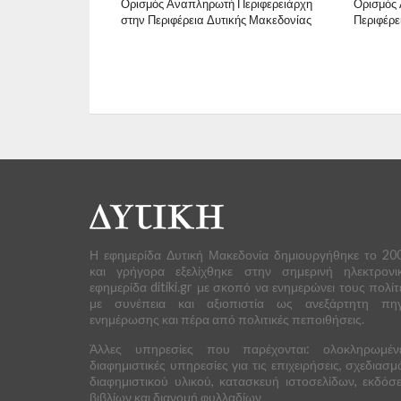
Ορισμός Αναπληρωτή Περιφερειάρχη
Ορισμός 
στην Περιφέρεια Δυτικής Μακεδονίας
Περιφέρε
Η εφημερίδα Δυτική Μακεδονία δημιουργήθηκε το 20
και γρήγορα εξελίχθηκε στην σημερινή ηλεκτρονι
εφημερίδα ditiki.gr με σκοπό να ενημερώνει τους πολίτ
με συνέπεια και αξιοπιστία ως ανεξάρτητη πη
ενημέρωσης και πέρα από πολιτικές πεποιθήσεις.
Άλλες υπηρεσίες που παρέχονται: ολοκληρωμέν
διαφημιστικές υπηρεσίες για τις επιχειρήσεις, σχεδιασμ
διαφημιστικού υλικού, κατασκευή ιστοσελίδων, εκδόσε
βιβλίων και διανομή φυλλαδίων