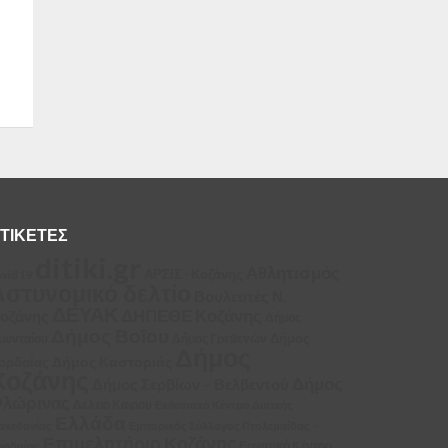
ΤΙΚΈΤΕΣ
ditiki.gr
Αθλητισμός
ΑΡΣΙΣ - Κοζάνης
vid 19
Αστυνομικό δελτίο
Βουλευτές Ν.
ΔΕΥΑΚ
ΔΗΠΕΘΕ Κοζάνης
οζάνης
Δήμος
Δήμος Βοΐου
Δήμος
μυνταίου
Δήμος Γρεβενών
Δήμος
Δήμος Καστοριάς
ορδαίας
Κοζάνης
Δήμος
Δήμος Σερβίων – Βελβεντού
λώρινας
Δελτιο Καιρου
Εκθεσιακό Κέντρο Δυτικής
Ελλάδα
ακεδονίας
Εμπορικός Σύλλογος Πτολεμαΐδας –
Επιμελητήριο Κοζάνης
Εργατικό Κέντρο
ορδαίας