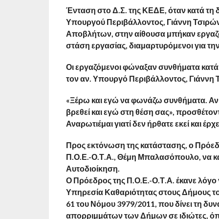
Ένταση στο Δ.Σ. της ΚΕΔΕ, όταν κατά τη
Υπουργού Περιβάλλοντος, Γιάννη Τσιρώνη
Αποβλήτων, στην αίθουσα μπήκαν εργαζό
στάση εργασίας, διαμαρτυρόμενοι για τη
Οι εργαζόμενοι φώναξαν συνθήματα κατά 
τον αν. Υπουργό Περιβάλλοντος, Γιάννη Τ
«Ξέρω και εγώ να φωνάζω συνθήματα. Αν 
βρεθεί και εγώ στη θέση σας», προσθέτοντ
Αναρωτιέμαι γιατί δεν ήρθατε εκεί και έρχ
Προς εκτόνωση της κατάστασης, ο Πρόεδ
Π.Ο.Ε.-Ο.Τ.Α., Θέμη Μπαλασόπουλο, να κα
Αυτοδιοίκηση.
Ο Πρόεδρος της Π.Ο.Ε.-Ο.Τ.Α. έκανε λόγ
Υπηρεσία Καθαριότητας στους Δήμους το
61 του Νόμου 3979/2011, που δίνει τη δυ
απορριμμάτων των Δήμων σε ιδιώτες, όπ