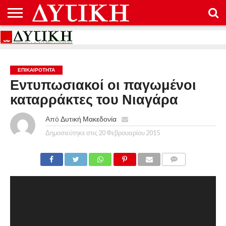
ΑΡΧΙΚΉ
ΕΠΙΚΟΙΝΩΝΊΑ
ΌΡΟΙ
ΠΡΟΣΤΑΣΊΑ
ΧΡΉΣΗΣ
ΠΡΟΣΩΠΙΚΏΝ
ΔΕΔΟΜΈΝΩΝ
ΕΠΙΚΑΙΡΟΤΗΤΑ
Εντυπωσιακοί οι παγωμένοι
καταρράκτες του Νιαγάρα
Από
Δυτική Μακεδονία
Δημοσιεύτηκε στις
20 Φεβρουαρίου 2015
COMMENTS