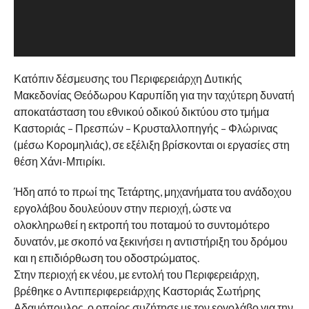
Κατόπιν δέσμευσης του Περιφερειάρχη Δυτικής
Μακεδονίας Θεόδωρου Καρυπίδη για την ταχύτερη δυνατή
αποκατάσταση του εθνικού οδικού δικτύου στο τμήμα
Καστοριάς – Πρεσπών – Κρυσταλλοπηγής – Φλώρινας
(μέσω Κορομηλιάς), σε εξέλιξη βρίσκονται οι εργασίες στη
θέση Χάνι-Μπιρίκι.
Ήδη από το πρωί της Τετάρτης, μηχανήματα του ανάδοχου
εργολάβου δουλεύουν στην περιοχή, ώστε να
ολοκληρωθεί η εκτροπή του ποταμού το συντομότερο
δυνατόν, με σκοπό να ξεκινήσει η αντιστήριξη του δρόμου
και η επιδιόρθωση του οδοστρώματος.
Στην περιοχή εκ νέου, με εντολή του Περιφερειάρχη,
βρέθηκε ο Αντιπεριφερειάρχης Καστοριάς Σωτήρης
Αδαμόπουλος, ο οποίος συζήτησε με τον εργολάβο για την