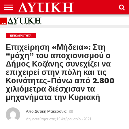
ΑΡΧΙΚΉ
ΕΠΙΚΟΙΝΩΝΊΑ
ΌΡΟΙ
ΠΡΟΣΤΑΣΊΑ
ΧΡΉΣΗΣ
ΠΡΟΣΩΠΙΚΏΝ
ΔΕΔΟΜΈΝΩΝ
ΕΠΙΚΑΙΡΟΤΗΤΑ
Επιχείρηση «Μήδεια»: Στη
“μάχη” του αποχιονισμού ο
Δήμος Κοζάνης συνεχίζει να
επιχειρεί στην πόλη και τις
Κοινότητες-Πάνω από 2.800
χιλιόμετρα διέσχισαν τα
μηχανήματα την Κυριακή
Από
Δυτική Μακεδονία
Δημοσιεύτηκε στις
15 Φεβρουαρίου 2021