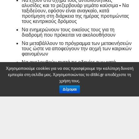
Να έχουν στο όχημά τους αντιολισθητικές
αλυσίδες και το ρεζερβουάρ γεμάτο καύσιμα • Να
ταξιδεύουν, εφόσον είναι αναγκαίο, κατά
προτίμηση στη διάρκεια της ημέρας προτιμώντας
τους κεντρικούς δρόμους
Να ενημερώνουν τους οικείους τους για τη
διαδρομή που πρόκειται να ακολουθήσουν
Να μεταβάλλουν το πρόγραμμα των μετακινήσεών
τους ώστε να αποφεύγουν την αιχμή των καιρικών
φαινομένων
Να ακολουθούν πιστά τις οδηγίες των κατά
τόπους αρμοδίων φορέων, όπως Τροχαία κλπ.
Χρησιμοποιούμε cookies για να σας προσφέρουμε την καλύτερη δυνατή
εμπειρία στη σελίδα μας. Χρησιμοποιώντας το ditiki.gr αποδέχεστε τη
Αν μετακινούνται πεζή :
χρήση τους.
Δέχομαι
Να ντύνονται με πολλά στρώματα από ελαφριά
ρούχα αντί για ένα βαρύ ρούχο και να φορούν
κατάλληλα παπούτσια ώστε να αποφύγουν
τραυματισμούς λόγω της ολισθηρότητας
Να αποφεύγουν τις άσκοπες μετακινήσεις κατά την
διάρκεια αιχμής των φαινομένων (έντονη
χιονόπτωση, συνθήκες παγετού)
Οι πολίτες μπορούν να ενημερώνονται για μέτρα