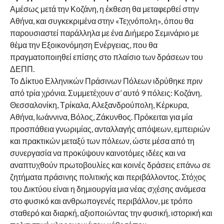
Αμέσως μετά την Κοζάνη, η έκθεση θα μεταφερθεί στην
Αθήνα, και συγκεκριμένα στην «Τεχνόπολη», όπου θα
παρουσιαστεί παράλληλα με ένα Διήμερο Σεμινάριο με
θέμα την Εξοικονόμηση Ενέργειας, που θα
πραγματοποιηθεί επίσης στο πλαίσιο των δράσεων του
ΔΕΠΠ.
Το Δίκτυο Ελληνικών Πράσινων Πόλεων ιδρύθηκε πριν
από τρία χρόνια. Συμμετέχουν σ’ αυτό 9 πόλεις: Κοζάνη,
Θεσσαλονίκη, Τρίκαλα, Αλεξανδρούπολη, Κέρκυρα,
Αθήνα, Ιωάννινα, Βόλος, Ζάκυνθος. Πρόκειται για μία
προσπάθεια γνωριμίας, ανταλλαγής απόψεων, εμπειριών
και πρακτικών μεταξύ των πόλεων, ώστε μέσα από τη
συνεργασία να προκύψουν καινοτόμες ιδέες και να
αναπτυχθούν πρωτοβουλίες και κοινές δράσεις επάνω σε
ζητήματα πράσινης πολιτικής και περιβάλλοντος. Στόχος
του Δικτύου είναι η δημιουργία μια νέας σχέσης ανάμεσα
στο φυσικό και ανθρωπογενές περιβάλλον, με τρόπο
σταθερό και διαρκή, αξιοποιώντας την φυσική, ιστορική και