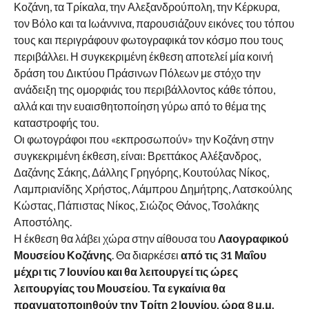
Κοζάνη, τα Τρίκαλα, την Αλεξανδρούπολη, την Κέρκυρα,
τον Βόλο και τα Ιωάννινα, παρουσιάζουν εικόνες του τόπου
τους και περιγράφουν φωτογραφικά τον κόσμο που τους
περιβάλλει. Η συγκεκριμένη έκθεση αποτελεί μία κοινή
δράση του Δικτύου Πράσινων Πόλεων με στόχο την
ανάδειξη της ομορφιάς του περιβάλλοντος κάθε τόπου,
αλλά και την ευαισθητοποίηση γύρω από το θέμα της
καταστροφής του.
Οι φωτογράφοι που «εκπροσωπούν» την Κοζάνη στην
συγκεκριμένη έκθεση, είναι: Βρεττάκος Αλέξανδρος,
Δαζάνης Σάκης, Δάλλης Γρηγόρης, Κουτούλας Νίκος,
Λαμπριανίδης Χρήστος, Λάμπρου Δημήτρης, Λατσκούλης
Κώστας, Πάπιστας Νίκος, Σιώζος Θάνος, Τσολάκης
Αποστόλης.
Η έκθεση θα λάβει χώρα στην αίθουσα του
Λαογραφικού
Μουσείου Κοζάνης
. Θα διαρκέσει
από τις 31 Μαΐου
μέχρι τις 7 Ιουνίου και θα λειτουργεί τις ώρες
λειτουργίας του Μουσείου. Τα εγκαίνια θα
πραγματοποιηθούν την Τρίτη 2 Ιουνίου, ώρα 8 μ.μ.