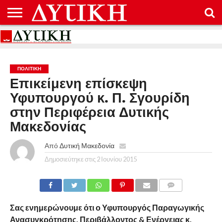
ΑΡΧΙΚΉ
ΕΠΙΚΟΙΝΩΝΊΑ
ΌΡΟΙ
ΠΡΟΣΤΑΣΊΑ
ΧΡΉΣΗΣ
ΠΡΟΣΩΠΙΚΏΝ
ΔΕΔΟΜΈΝΩΝ
ΠΟΛΙΤΙΚΉ
Επικείμενη επίσκεψη
Υφυπουργού κ. Π. Σγουρίδη
στην Περιφέρεια Δυτικής
Μακεδονίας
Από
Δυτική Μακεδονία
Δημοσιεύτηκε στις
2 Ιουνίου 2015
COMMENTS
Σας ενημερώνουμε ότι ο Υφυπουργός Παραγωγικής
Ανασυγκρότησης, Περιβάλλοντος & Ενέργειας κ.