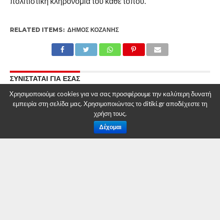
πολιτιστική κληρονομιά του κάθε τόπου.
RELATED ITEMS:
ΔΉΜΟΣ ΚΟΖΆΝΗΣ
ΣΥΝΙΣΤΑΤΑΙ ΓΙΑ ΕΣΑΣ
Δήμος Κοζάνης: Τα φετινά SourdGames θα
Χρησιμοποιούμε cookies για να σας προσφέρουμε την καλύτερη δυνατή
πραγματοποιηθούν την Πέμπτη 27
εμπειρία στη σελίδα μας. Χρησιμοποιώντας το ditiki.gr αποδέχεστε τη
Φεβρουαρίου 2025
χρήση τους.
Δέχομαι
Κοζανίτικη Αποκριά 2025: Το αναλυτικό
πρόγραμμα
Προεόρτια Αποκριάς με τις ΖΝΤΡΟΜΠΛΕΣ και
τους ΜΠΙΣΤΙΡΕΝΙΟΥΣ – Σας περιμένουμε!