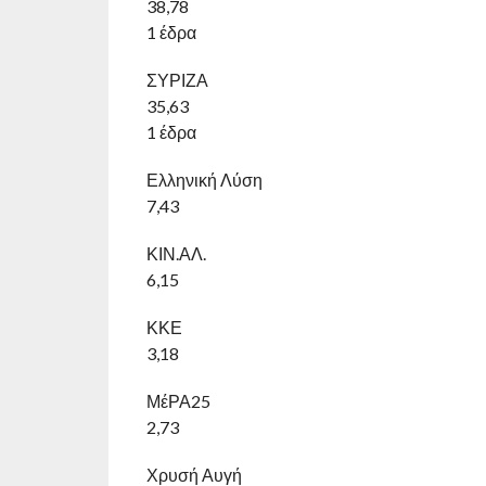
38,78
1 έδρα
ΣΥΡΙΖΑ
35,63
1 έδρα
Ελληνική Λύση
7,43
ΚΙΝ.ΑΛ.
6,15
ΚΚΕ
3,18
ΜέΡΑ25
2,73
Χρυσή Αυγή