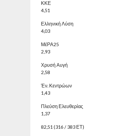
ΚΚΕ
4,51
Ελληνική Λύση
4,03
ΜέΡΑ25
2,93
Χρυσή Αυγή
2,58
Έν. Κεντρώων
1,43
Πλεύση Ελευθερίας
1,37
82,51 (316 / 383 ΕΤ)