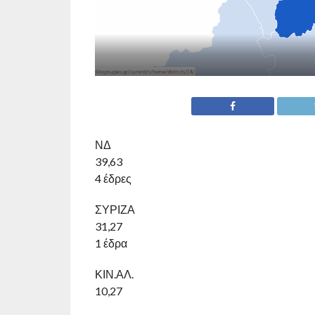
ΝΔ
39,63
4 έδρες
ΣΥΡΙΖΑ
31,27
1 έδρα
ΚΙΝ.ΑΛ.
10,27