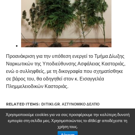
Προανάκριση για την υπόθεση ενεργεί το Τμήμα Δίωξης
Ναρκωτικών της Υποδιεύθυνσης Ασφάλειας Καστοριάς,
ενώ ο συλληφθείς, με τη δικογραφία που σχηματίσθηκε
σε βάρος του, θα οδηγηθεί στον κ. Εισαγγελέα
Πλημμελειοδικών Καστοριάς.
RELATED ITEMS:
DITIKI.GR
,
ΑΣΤΥΝΟΜΙΚΌ ΔΕΛΤΊΟ
Χρησιμοποιούμε cookies για να σας προσφέρουμε την καλύτερη δυνατή
εμπειρία στη σελίδα μας. Χρησιμοποιώντας το ditiki.gr αποδέχεστε τη
χρήση τους.
ΣΥΝΙΣΤΑΤΑΙ ΓΙΑ ΕΣΑΣ