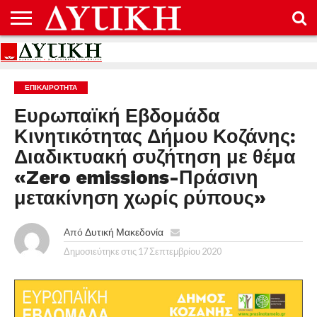
ΑΡΧΙΚΉ
ΕΠΙΚΟΙΝΩΝΊΑ
ΌΡΟΙ
ΠΡΟΣΤΑΣΊΑ
ΧΡΉΣΗΣ
ΠΡΟΣΩΠΙΚΏΝ
ΔΕΔΟΜΈΝΩΝ
ΕΠΙΚΑΙΡΟΤΗΤΑ
Ευρωπαϊκή Εβδομάδα
Κινητικότητας Δήμου Κοζάνης:
Διαδικτυακή συζήτηση με θέμα
«Zero emissions-Πράσινη
μετακίνηση χωρίς ρύπους»
Από
Δυτική Μακεδονία
Δημοσιεύτηκε στις
17 Σεπτεμβρίου 2020