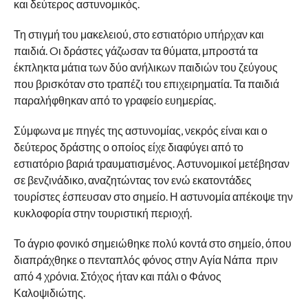
και δεύτερος αστυνομικός.
Τη στιγμή του μακελειού, στο εστιατόριο υπήρχαν και
παιδιά. Oι δράστες γάζωσαν τα θύματα, μπροστά τα
έκπληκτα μάτια των δύο ανήλικων παιδιών του ζεύγους
που βρισκόταν στο τραπέζι του επιχειρηματία. Τα παιδιά
παραλήφθηκαν από το γραφείο ευημερίας.
Σύμφωνα με πηγές της αστυνομίας, νεκρός είναι και ο
δεύτερος δράστης ο οποίος είχε διαφύγει από το
εστιατόριο βαριά τραυματισμένος. Αστυνομικοί μετέβησαν
σε βενζινάδικο, αναζητώντας τον ενώ εκατοντάδες
τουρίστες έσπευσαν στο σημείο. Η αστυνομία απέκοψε την
κυκλοφορία στην τουριστική περιοχή.
Το άγριο φονικό σημειώθηκε πολύ κοντά στο σημείο, όπου
διαπράχθηκε ο πενταπλός φόνος στην Αγία Νάπα πριν
από 4 χρόνια. Στόχος ήταν και πάλι ο Φάνος
Καλοψιδιώτης.