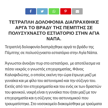
ΤΕΤΡΑΠΛΉ ΔΟΛΟΦΟΝΊΑ ΔΙΑΠΡΆΧΘΗΚΕ
ΑΡΓΆ ΤΟ ΒΡΆΔΥ ΤΗΣ ΠΈΜΠΤΗΣ ΣΕ
ΠΟΛΥΣΎΧΝΑΣΤΟ ΕΣΤΙΑΤΌΡΙΟ ΣΤΗΝ ΑΓΊΑ
ΝΆΠΑ.
Τετραπλή δολοφονία διαπράχθηκε αργά το βράδυ της
Πέμπτης σε πολυσύχναστο εστιατόριο στην Αγία Νάπα.
Άγνωστοι άνοιξαν πυρ στο εστιατόριο, με αποτέλεσμα να
πέσει νεκρός ο γνωστός επιχειρηματίας, Φάνος
Καλοψιδιώτης, ο οποίος εκείνη την ώρα έτρωγε μαζί με
γυναίκα και με φίλο του αστυνομικό και την σύζυγο του.
Εκτός από τον επιχειρηματία και του ενός εκ των δραστών
του φονικού, νεκρή είναι η γυναίκα που ήταν μαζί με τον
επιχειρηματία και η σύζυγος του αστυνομικού που
τραυματίστηκε. Στο νοσοκομείο διακομίσθηκε με τραύματα