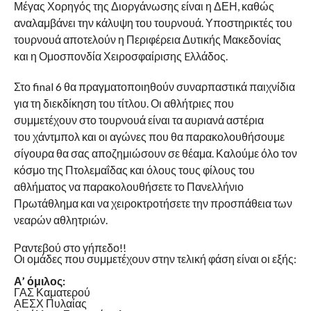
Μέγας Χορηγός της Διοργάνωσης είναι η ΔΕΗ, καθώς
αναλαμβάνει την κάλυψη του τουρνουά. Υποστηρικτές του
τουρνουά αποτελούν η Περιφέρεια Δυτικής Μακεδονίας
και η Ομοσπονδία Χειροσφαίρισης Eλλάδος.
Στο final 6 θα πραγματοποιηθούν συναρπαστικά παιχνίδια
για τη διεκδίκηση του τίτλου. Οι αθλήτριες που
συμμετέχουν στο τουρνουά είναι τα αυριανά αστέρια
του χάντμπολ και οι αγώνες που θα παρακολουθήσουμε
σίγουρα θα σας αποζημιώσουν σε θέαμα. Καλούμε όλο τον
κόσμο της Πτολεμαΐδας και όλους τους φίλους του
αθλήματος να παρακολουθήσετε το Πανελλήνιο
Πρωτάθλημα και να χειροκτροτήσετε την προσπάθεια των
νεαρών αθλητριών.
Ραντεβού στο γήπεδο!!
Οι ομάδες που συμμετέχουν στην τελική φάση είναι οι εξής:
Α’ όμιλος:
ΓΑΣ Καματερού
ΑΕΣΧ Πυλαίας