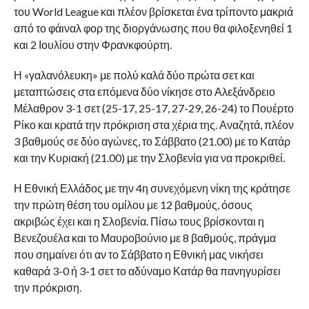
του World League και πλέον βρίσκεται ένα τρίποντο μακριά
από το φάιναλ φορ της διοργάνωσης που θα φιλοξενηθεί 1
και 2 Ιουλίου στην Φρανκφούρτη.
Η «γαλανόλευκη» με πολύ καλά δύο πρώτα σετ και
μεταπτώσεις στα επόμενα δύο νίκησε στο Αλεξάνδρειο
Μέλαθρον 3-1 σετ (25-17, 25-17, 27-29, 26-24) το Πουέρτο
Ρίκο και κρατά την πρόκριση στα χέρια της. Αναζητά, πλέον
3 βαθμούς σε δύο αγώνες, το Σάββατο (21.00) με το Κατάρ
και την Κυριακή (21.00) με την Σλοβενία για να προκριθεί.
Η Εθνική Ελλάδος με την 4η συνεχόμενη νίκη της κράτησε
την πρώτη θέση του ομίλου με 12 βαθμούς, όσους
ακριβώς έχει και η Σλοβενία. Πίσω τους βρίσκονται η
Βενεζουέλα και το Μαυροβούνιο με 8 βαθμούς, πράγμα
που σημαίνει ότι αν το Σάββατο η Εθνική μας νικήσει
καθαρά 3-0 ή 3-1 σετ το αδύναμο Κατάρ θα πανηγυρίσει
την πρόκριση.