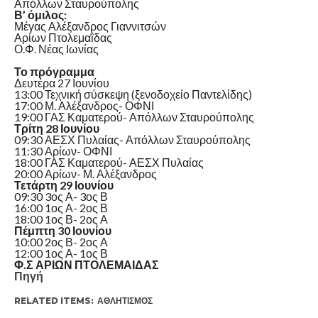
Απόλλων Σταυρούπολης
Β’ όμιλος:
Μέγας Αλέξανδρος Γιαννιτσών
Αρίων Πτολεμαΐδας
Ο.Φ. Νέας Ιωνίας
Το πρόγραμμα
Δευτέρα 27 Ιουνίου
13:00 Τεχνική σύσκεψη (ξενοδοχείο Παντελίδης)
17:00 Μ. Αλέξανδρος- ΟΦΝΙ
19:00 ΓΑΣ Καματερού- Απόλλων Σταυρούπολης
Τρίτη 28 Ιουνίου
09:30 ΑΕΣΧ Πυλαίας- Απόλλων Σταυρούπολης
11:30 Αρίων- ΟΦΝΙ
18:00 ΓΑΣ Καματερού- ΑΕΣΧ Πυλαίας
20:00 Αρίων- Μ. Αλέξανδρος
Τετάρτη 29 Ιουνίου
09:30 3ος Α- 3ος Β
16:00 1ος Α- 2ος Β
18:00 1ος Β- 2ος Α
Πέμπτη 30 Ιουνίου
10:00 2ος Β- 2ος Α
12:00 1ος Α- 1ος Β
Φ.Σ ΑΡΙΩΝ ΠΤΟΛΕΜΑΙΔΑΣ
Πηγή
RELATED ITEMS:
ΑΘΛΗΤΙΣΜΌΣ