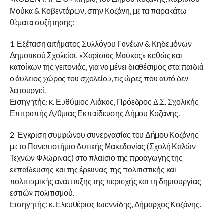
Μούκα & Κοβεντάρων, στην Κοζάνη, με τα παρακάτω
θέματα συζήτησης:
1. Εξέταση αιτήματος Συλλόγου Γονέων & Κηδεμόνων
Δημοτικού Σχολείου «Χαρίσιος Μούκας» καθώς και
κατοίκων της γειτονιάς, για να μένει διαθέσιμος στα παιδιά
ο άυλειος χώρος του σχολείου, τις ώρες που αυτό δεν
λειτουργεί.
Εισηγητής: κ. Ευθύμιος Λιάκος, Πρόεδρος Δ.Σ. Σχολικής
Επιτροπής Α/θμιας Εκπαίδευσης Δήμου Κοζάνης.
2. Έγκριση συμφώνου συνεργασίας του Δήμου Κοζάνης
με το Πανεπιστήμιο Δυτικής Μακεδονίας (Σχολή Καλών
Τεχνών Φλώρινας) στο πλαίσιο της προαγωγής της
εκπαίδευσης και της έρευνας, της πολιτιστικής και
πολιτισμικής ανάπτυξης της περιοχής και τη δημιουργίας
εστιών πολιτισμού.
Εισηγητής: κ. Ελευθέριος Ιωαννίδης, Δήμαρχος Κοζάνης.