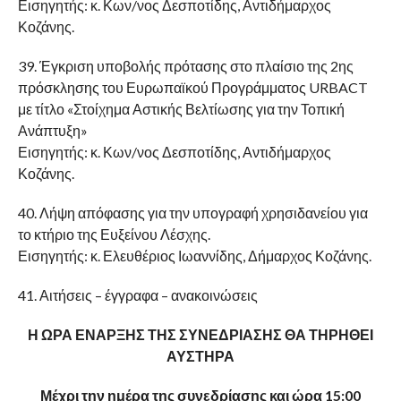
Εισηγητής: κ. Κων/νος Δεσποτίδης, Αντιδήμαρχος
Κοζάνης.
39. Έγκριση υποβολής πρότασης στο πλαίσιο της 2ης
πρόσκλησης του Ευρωπαϊκού Προγράμματος URBACT
με τίτλο «Στοίχημα Αστικής Βελτίωσης για την Τοπική
Ανάπτυξη»
Εισηγητής: κ. Κων/νος Δεσποτίδης, Αντιδήμαρχος
Κοζάνης.
40. Λήψη απόφασης για την υπογραφή χρησιδανείου για
το κτήριο της Ευξείνου Λέσχης.
Εισηγητής: κ. Ελευθέριος Ιωαννίδης, Δήμαρχος Κοζάνης.
41. Αιτήσεις – έγγραφα – ανακοινώσεις
Η ΩΡΑ ΕΝΑΡΞΗΣ ΤΗΣ ΣΥΝΕΔΡΙΑΣΗΣ ΘΑ ΤΗΡΗΘΕΙ
ΑΥΣΤΗΡΑ
Μέχρι την ημέρα της συνεδρίασης και ώρα 15:00