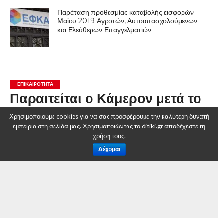
Παράταση προθεσμίας καταβολής εισφορών
Μαΐου 2019 Αγροτών, Αυτοαπασχολούμενων
και Ελεύθερων Επαγγελματιών
ΕΠΙΚΑΙΡΟΤΗΤΑ
Παραιτείται ο Κάμερον μετά το
Brexit, «σεβαστή η λαϊκή
Χρησιμοποιούμε cookies για να σας προσφέρουμε την καλύτερη δυνατή
βούληση»» – Βίντεο
εμπειρία στη σελίδα μας. Χρησιμοποιώντας το ditiki.gr αποδέχεστε τη
χρήση τους.
By
Δυτική Μακεδονία
Δέχομαι
Posted on
24 Ιουνίου 2016
ΝΈΑ ΗΓΕΣΊΑ ΜΈΧΡΙ ΤΟΝ ΟΚΤΏΒΡΙΟ