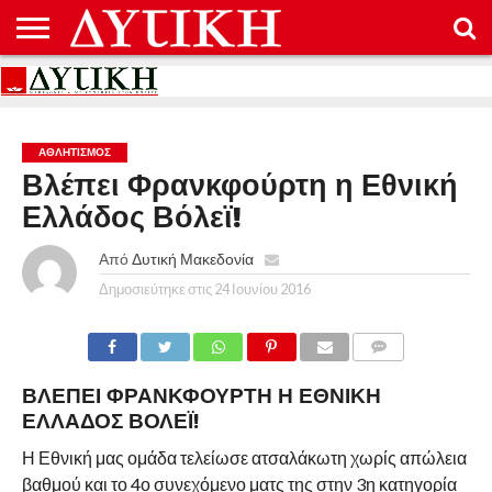
ΑΡΧΙΚΉ
ΕΠΙΚΟΙΝΩΝΊΑ
ΌΡΟΙ
ΠΡΟΣΤΑΣΊΑ
ΧΡΉΣΗΣ
ΠΡΟΣΩΠΙΚΏΝ
ΔΕΔΟΜΈΝΩΝ
ΑΘΛΗΤΙΣΜΌΣ
Βλέπει Φρανκφούρτη η Εθνική
Ελλάδος Βόλεϊ!
Από
Δυτική Μακεδονία
Δημοσιεύτηκε στις
24 Ιουνίου 2016
COMMENTS
ΒΛΈΠΕΙ ΦΡΑΝΚΦΟΎΡΤΗ Η ΕΘΝΙΚΉ
ΕΛΛΆΔΟΣ ΒΌΛΕΪ!
Η Εθνική μας ομάδα τελείωσε ατσαλάκωτη χωρίς απώλεια
βαθμού και το 4ο συνεχόμενο ματς της στην 3η κατηγορία