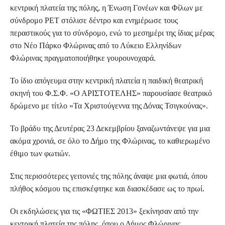
κεντρική πλατεία της πόλης, η Ένωση Γονέων και Φίλων με
σύνδρομο ΡΕΤ στόλισε δέντρο και ενημέρωσε τους
περαστικούς για το σύνδρομο, ενώ το μεσημέρι της ίδιας μέρας
στο Νέο Πάρκο Φλώρινας από το Λύκειο Ελληνίδων
Φλώρινας πραγματοποιήθηκε γουρουνοχαρά.
Το ίδιο απόγευμα στην κεντρική πλατεία η παιδική θεατρική
σκηνή του Φ.Σ.Φ. «Ο ΑΡΙΣΤΟΤΕΛΗΣ» παρουσίασε θεατρικό
δρώμενο με τίτλο «Τα Χριστούγεννα της Δόνας Τσιγκούνας».
Το βράδυ της Δευτέρας 23 Δεκεμβρίου ξαναζωντάνεψε για μια
ακόμα χρονιά, σε όλο το Δήμο της Φλώρινας, το καθιερωμένο
έθιμο των φωτιών.
Στις περισσότερες γειτονιές της πόλης άναψε μια φωτιά, όπου
πλήθος κόσμου τις επισκέφτηκε και διασκέδασε ως το πρωί.
Οι εκδηλώσεις για τις «ΦΩΤΙΕΣ 2013» ξεκίνησαν από την
κεντρική πλατεία της πόλης, όπου ο Δήμος Φλώρινας