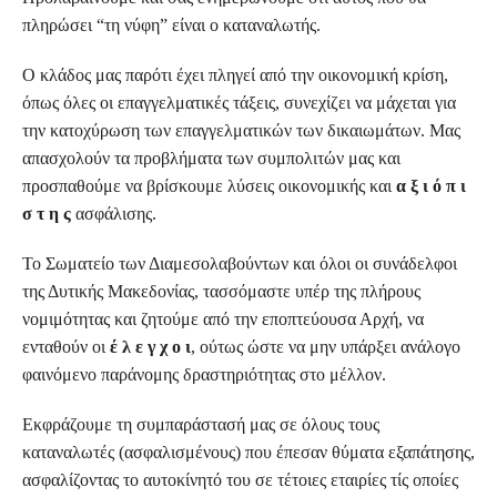
πληρώσει “τη νύφη” είναι ο καταναλωτής.
Ο κλάδος μας παρότι έχει πληγεί από την οικονομική κρίση,
όπως όλες οι επαγγελματικές τάξεις, συνεχίζει να μάχεται για
την κατοχύρωση των επαγγελματικών των δικαιωμάτων. Μας
απασχολούν τα προβλήματα των συμπολιτών μας και
προσπαθούμε να βρίσκουμε λύσεις οικονομικής και
α ξ ι ό π ι
σ τ η ς
ασφάλισης.
Το Σωματείο των Διαμεσολαβούντων και όλοι οι συνάδελφοι
της Δυτικής Μακεδονίας, τασσόμαστε υπέρ της πλήρους
νομιμότητας και ζητούμε από την εποπτεύουσα Αρχή, να
ενταθούν οι
έ λ ε γ χ ο ι
, ούτως ώστε να μην υπάρξει ανάλογο
φαινόμενο παράνομης δραστηριότητας στο μέλλον.
Εκφράζουμε τη συμπαράστασή μας σε όλους τους
καταναλωτές (ασφαλισμένους) που έπεσαν θύματα εξαπάτησης,
ασφαλίζοντας το αυτοκίνητό του σε τέτοιες εταιρίες τίς οποίες