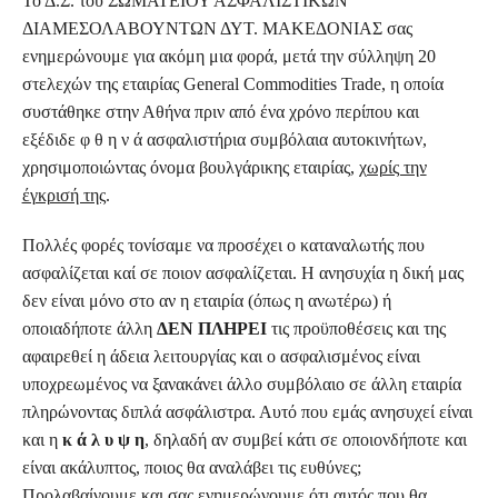
Το Δ.Σ. του ΣΩΜΑΤΕΙΟΥ ΑΣΦΑΛΙΣΤΙΚΩΝ
ΔΙΑΜΕΣΟΛΑΒΟΥΝΤΩΝ ΔΥΤ. ΜΑΚΕΔΟΝΙΑΣ σας
ενημερώνουμε για ακόμη μια φορά, μετά την σύλληψη 20
στελεχών της εταιρίας
General
Commodities
Trade
, η οποία
συστάθηκε στην Αθήνα πριν από ένα χρόνο περίπου και
εξέδιδε φ θ η ν ά ασφαλιστήρια συμβόλαια αυτοκινήτων,
χρησιμοποιώντας όνομα βουλγάρικης εταιρίας,
χωρίς την
έγκρισή της
.
Πολλές φορές τονίσαμε να προσέχει ο καταναλωτής που
ασφαλίζεται καί σε ποιον ασφαλίζεται. Η ανησυχία η δική μας
δεν είναι μόνο στο αν η εταιρία (όπως η ανωτέρω) ή
οποιαδήποτε άλλη
ΔΕΝ ΠΛΗΡΕΙ
τις προϋποθέσεις και της
αφαιρεθεί η άδεια λειτουργίας και ο ασφαλισμένος είναι
υποχρεωμένος να ξανακάνει άλλο συμβόλαιο σε άλλη εταιρία
πληρώνοντας διπλά ασφάλιστρα. Αυτό που εμάς ανησυχεί είναι
και η
κ ά λ υ ψ η
, δηλαδή αν συμβεί κάτι σε οποιονδήποτε και
είναι ακάλυπτος, ποιος θα αναλάβει τις ευθύνες;
Προλαβαίνουμε και σας ενημερώνουμε ότι αυτός που θα