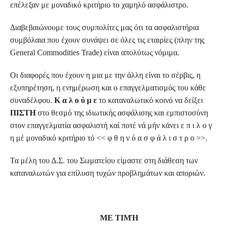
επέλεξαν με μοναδικό κριτήριο το χαμηλό ασφάλιστρο.
Διαβεβαιώνουμε τους συμπολίτες μας ότι τα ασφαλιστήρια
συμβόλαια που έχουν συνάψει σε όλες τις εταιρίες (πλην της
General
Commodities
Trade
) είναι απολύτως νόμιμα.
Οι διαφορές που έχουν η μια με την άλλη είναι το σέρβις, η
εξυπηρέτηση, η ενημέρωση και ο επαγγελματισμός του κάθε
συναδέλφου.
Κ α λ ο ύ μ ε
το καταναλωτικό κοινό να δείξει
ΠΙΣΤΗ
στο θεσμό της ιδιωτικής ασφάλισης και εμπιστοσύνη
στον επαγγελματία ασφαλιστή καί ποτέ νά μήν κάνει ε π ι λ ο γ
η μέ μοναδικό κριτήριο τό << φ θ η ν ό α σ φ ά λ ι σ τ ρ ο >>.
Τα μέλη του Δ.Σ. του Σωματείου είμαστε στη διάθεση των
καταναλωτών για επίλυση τυχών προβλημάτων και αποριών.
ΜΕ ΤΙΜΉ