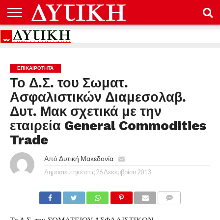
ΑΡΧΙΚΉ
ΕΠΙΚΟΙΝΩΝΊΑ
ΌΡΟΙ
ΠΡΟΣΤΑΣΊΑ
ΧΡΉΣΗΣ
ΠΡΟΣΩΠΙΚΏΝ
ΔΕΔΟΜΈΝΩΝ
ΕΠΙΚΑΙΡΟΤΗΤΑ
Το Δ.Σ. του Σωματ.
Ασφαλιστικών Διαμεσολαβ.
Δυτ. Μακ σχετικά με την
εταιρεία General Commodities
Trade
Από
Δυτική Μακεδονία
Δημοσιεύτηκε στις
26 Δεκεμβρίου 2013
COMMENTS