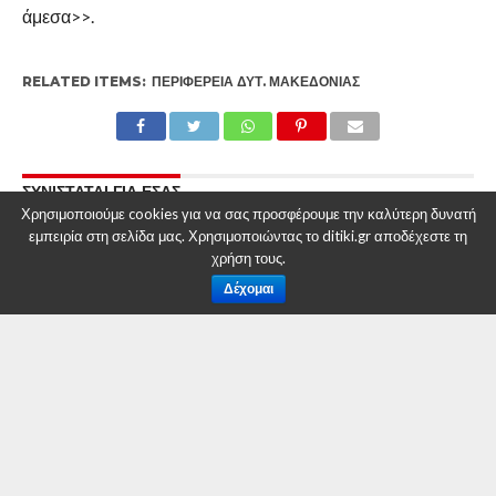
άμεσα>>.
RELATED ITEMS:
ΠΕΡΙΦΈΡΕΙΑ ΔΥΤ. ΜΑΚΕΔΟΝΊΑΣ
ΣΥΝΙΣΤΑΤΑΙ ΓΙΑ ΕΣΑΣ
Χρησιμοποιούμε cookies για να σας προσφέρουμε την καλύτερη δυνατή
Ορισμός Αναπληρωτή Περιφερειάρχη στην
εμπειρία στη σελίδα μας. Χρησιμοποιώντας το ditiki.gr αποδέχεστε τη
Περιφέρεια Δυτικής Μακεδονίας
χρήση τους.
Δέχομαι
Ορισμός Αντιπεριφερειάρχη στην Περιφέρεια
Δυτικής Μακεδονίας
Υπογραφή συμβάσεων για τον αποχιονισμό
της περιόδου 2024-2025 στο εθνικό οδικό