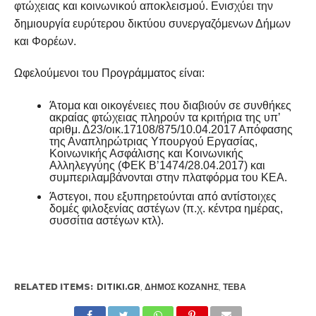
φτώχειας και κοινωνικού αποκλεισμού. Ενισχύει την
δημιουργία ευρύτερου δικτύου συνεργαζόμενων Δήμων
και Φορέων.
Ωφελούμενοι του Προγράμματος είναι:
Άτομα και οικογένειες που διαβιούν σε συνθήκες
ακραίας φτώχειας πληρούν τα κριτήρια της υπ’
αριθμ. Δ23/οικ.17108/875/10.04.2017 Απόφασης
της Αναπληρώτριας Υπουργού Εργασίας,
Κοινωνικής Ασφάλισης και Κοινωνικής
Αλληλεγγύης (ΦΕΚ Β’1474/28.04.2017) και
συμπεριλαμβάνονται στην πλατφόρμα του ΚΕΑ.
Άστεγοι, που εξυπηρετούνται από αντίστοιχες
δομές φιλοξενίας αστέγων (π.χ. κέντρα ημέρας,
συσσίτια αστέγων κτλ).
RELATED ITEMS:
DITIKI.GR
,
ΔΉΜΟΣ ΚΟΖΆΝΗΣ
,
ΤΕΒΑ