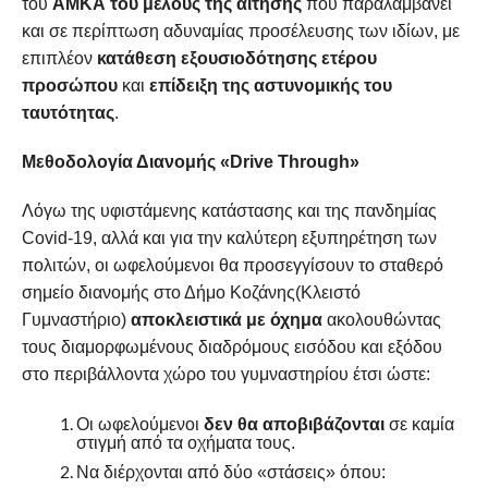
του
ΑΜΚΑ του μέλους της αίτησης
που παραλαμβάνει
και σε περίπτωση αδυναμίας προσέλευσης των ιδίων, με
επιπλέον
κατάθεση εξουσιοδότησης ετέρου
προσώπου
και
επίδειξη της αστυνομικής του
ταυτότητας
.
Μεθοδολογία Διανομής «
Drive
Through
»
Λόγω της υφιστάμενης κατάστασης και της πανδημίας
Covid-19, αλλά και για την καλύτερη εξυπηρέτηση των
πολιτών, οι ωφελούμενοι θα προσεγγίσουν το σταθερό
σημείο διανομής στο Δήμο Κοζάνης(Κλειστό
Γυμναστήριο)
αποκλειστικά με όχημα
ακολουθώντας
τους διαμορφωμένους διαδρόμους εισόδου και εξόδου
στο περιβάλλοντα χώρο του γυμναστηρίου έτσι ώστε:
Οι ωφελούμενοι
δεν θα αποβιβάζονται
σε καμία
στιγμή από τα οχήματα τους.
Να διέρχονται από δύο «στάσεις» όπου: