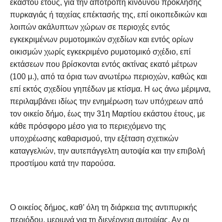
εκάστου έτους, για την αποτροπή κινδύνου πρόκλησης
πυρκαγιάς ή ταχείας επέκτασής της, επί οικοπεδικών και
λοιπών ακάλυπτων χώρων σε περιοχές εντός
εγκεκριμένων ρυμοτομικών σχεδίων και εντός ορίων
οικισμών χωρίς εγκεκριμένο ρυμοτομικό σχέδιο, επί
εκτάσεων που βρίσκονται εντός ακτίνας εκατό μέτρων
(100 μ.), από τα όρια των ανωτέρω περιοχών, καθώς και
επί εκτός σχεδίου γηπέδων με κτίσμα. Η ως άνω μέριμνα,
περιλαμβάνει ιδίως την ενημέρωση των υπόχρεων από
τον οικείο δήμο, έως την 31η Μαρτίου εκάστου έτους, με
κάθε πρόσφορο μέσο για το περιεχόμενο της
υποχρέωσης καθαρισμού, την εξέταση σχετικών
καταγγελιών, την αυτεπάγγελτη αυτοψία και την επιβολή
προστίμου κατά την παρούσα.
Ο οικείος δήμος, καθ’ όλη τη διάρκεια της αντιπυρικής
περιόδου, μεριμνά για τη διενέργεια αυτοψίας. Αν οι