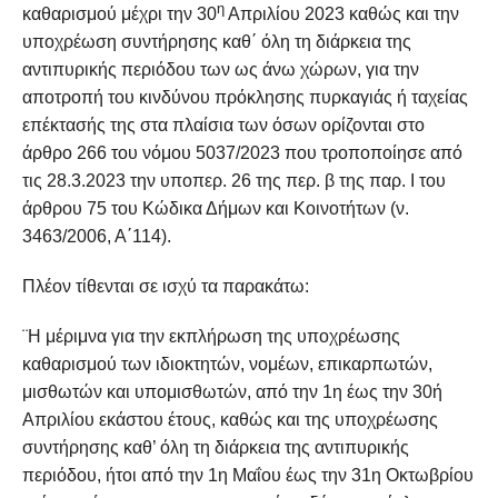
η
καθαρισμού μέχρι την 30
Απριλίου 2023 καθώς και την
υποχρέωση συντήρησης καθ΄ όλη τη διάρκεια της
αντιπυρικής περιόδου των ως άνω χώρων, για την
αποτροπή του κινδύνου πρόκλησης πυρκαγιάς ή ταχείας
επέκτασής της στα πλαίσια των όσων ορίζονται στο
άρθρο 266 του νόμου 5037/2023 που τροποποίησε από
τις 28.3.2023 την υποπερ. 26 της περ. β της παρ. Ι του
άρθρου 75 του Κώδικα Δήμων και Κοινοτήτων (ν.
3463/2006, Α΄114).
Πλέον τίθενται σε ισχύ τα παρακάτω:
¨Η μέριμνα για την εκπλήρωση της υποχρέωσης
καθαρισμού των ιδιοκτητών, νομέων, επικαρπωτών,
μισθωτών και υπομισθωτών, από την 1η έως την 30ή
Απριλίου εκάστου έτους, καθώς και της υποχρέωσης
συντήρησης καθ’ όλη τη διάρκεια της αντιπυρικής
περιόδου, ήτοι από την 1η Μαΐου έως την 31η Οκτωβρίου