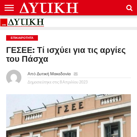
ΑΡΧΙΚΉ
ΕΠΙΚΟΙΝΩΝΊΑ
ΌΡΟΙ
ΠΡΟΣΤΑΣΊΑ
ΧΡΉΣΗΣ
ΠΡΟΣΩΠΙΚΏΝ
ΔΕΔΟΜΈΝΩΝ
ΕΠΙΚΑΙΡΟΤΗΤΑ
ΓΕΣΕΕ: Τί ισχύει για τις αργίες
του Πάσχα
Από
Δυτική Μακεδονία
Δημοσιεύτηκε στις
8 Απριλίου 2023