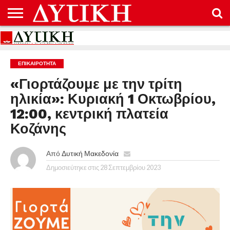
ΑΡΧΙΚΉ
ΕΠΙΚΟΙΝΩΝΊΑ
ΌΡΟΙ
ΠΡΟΣΤΑΣΊΑ
ΧΡΉΣΗΣ
ΠΡΟΣΩΠΙΚΏΝ
ΔΕΔΟΜΈΝΩΝ
ΕΠΙΚΑΙΡΟΤΗΤΑ
«Γιορτάζουμε με την τρίτη
ηλικία»: Κυριακή 1 Οκτωβρίου,
12:00, κεντρική πλατεία
Κοζάνης
Από
Δυτική Μακεδονία
Δημοσιεύτηκε στις
28 Σεπτεμβρίου 2023