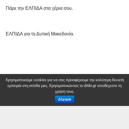
Πάρε την ΕΛΠΙΔΑ στα χέρια σου.
ΕΛΠΙΔΑ για τη Δυτική Μακεδονία.
RELATED ITEMS:
DITIKI.GR
,
ΣΥΝΔΥΑΣΜΌΣ ΕΛΠΙΔΑ
,
ΥΠΟΨΉΦΙΟΙ
Χρησιμοποιούμε cookies για να σας προσφέρουμε την καλύτερη δυνατή
εμπειρία στη σελίδα μας. Χρησιμοποιώντας το ditiki.gr αποδέχεστε τη
χρήση τους.
Δέχομαι
ΣΥΝΙΣΤΑΤΑΙ ΓΙΑ ΕΣΑΣ
Επισκέψεις σε καταστήματα και επιχειρήσεις
στην πόλη της Κοζάνης από τον επικεφαλής
Γιάννη Μητλιάγκα και υποψηφίους του