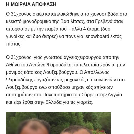
Η ΜΟΙΡΑΊΑ ΑΠΌΦΑΣΗ
Ο 31χρονος σκιέρ καταπλακώθηκε από χιονοστιβάδα στο
κλειστό χιονοδρομικό της Βασιλίτσας, στα Γρεβενά όταν
αποφάσισε με την παρέα του – άλλα 4 άτομα (δυο
γυναίκες και δυο άντρες) να πάνε για snowboard εκτός
πίστας.
Ο 31χρονος, γιος γνωστού αγγειοχειρουργού από την
Αθήνα του Αντώνη Ψαρουδάκη, τα τελευταία χρόνια ήταν
μόνιμος κάτοικος Λουξεμβούργου. Ο Απόλλωνας
Ψαρουδάκης εργαζόταν ως μηχανικός επικοινωνιών στο
Λουξεμβούργο ενώ σπούδασε μηχανικός επίγειων
συστημάτων στο Πανεπιστήμιο του Σάρρεϊ στην Αγγλία
και είχε έρθει στην Ελλάδα για τις γιορτές.