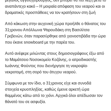
μεγάλος αγγειοχειρουργός, δεν μπορεί να πει λέξη μετά το
αναπάντεχο κακό – Η μοιραία απόφαση του νεαρού και οι
δραματικές προσπάθειες να τον κρατήσουν στη ζωή
Από κάκωση στην αυχενική χώρα προήλθε ο θάνατος του
31χρονου Απόλλωνα Ψαρουδάκη στη Βασιλίτσα
Γρεβενών, όταν παρασύρθηκε από χιονοστιβάδα την ώρα
που έκανε snowboard με την παρέα του.
Αυτό ανέφερε μιλώντας στους δημοσιογράφους έξω από
το Μαμάτσειο Νοσοκομείο Κοζάνης, ο ιατροδικαστής
Ιωάννης Φούντος που διενήργησε τη νεκροψία-
νεκροτομή, στη σορό του άτυχου νεαρού.
Σύμφωνα με τον ίδιο, ο 31χρονος είχε και συνοδά
στοιχεία κρυοπληξίας, καθώς έμεινε αρκετή ώρα
θαμμένος κάτω από το χιόνι. Αρχικά όλοι απέδωσαν τον
θάνατό του σε ασφυξία.