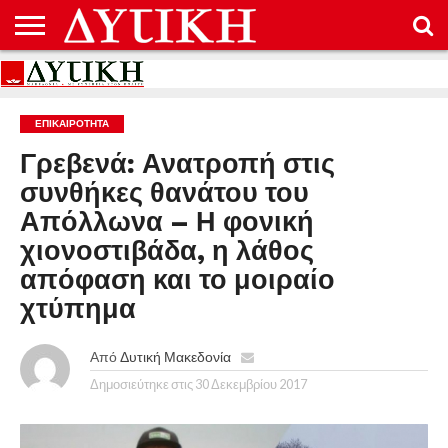
ΑΡΧΙΚΉ
ΕΠΙΚΟΙΝΩΝΊΑ
ΌΡΟΙ
ΠΡΟΣΤΑΣΊΑ
ΧΡΉΣΗΣ
ΠΡΟΣΩΠΙΚΏΝ
ΔΕΔΟΜΈΝΩΝ
ΕΠΙΚΑΙΡΟΤΗΤΑ
Γρεβενά: Ανατροπή στις
συνθήκες θανάτου του
Απόλλωνα – Η φονική
χιονοστιβάδα, η λάθος
απόφαση και το μοιραίο
χτύπημα
Από
Δυτική Μακεδονία
Δημοσιεύτηκε στις
30 Δεκεμβρίου 2017