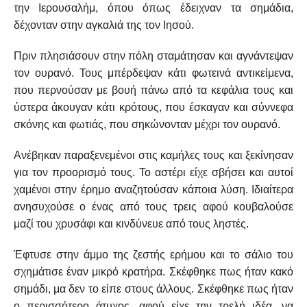
την Ιερουσαλήμ, όπου όπως έδειχναν τα σημάδια,
δέχονταν στην αγκαλιά της τον Ιησού.
Πριν πλησιάσουν στην πόλη σταμάτησαν και αγνάντεψαν
τον ουρανό. Τους μπέρδεψαν κάτι φωτεινά αντικείμενα,
που περνούσαν με βουή πάνω από τα κεφάλια τους και
ύστερα άκουγαν κάτι κρότους, που έσκαγαν και σύννεφα
σκόνης και φωτιάς, που σηκώνονταν μέχρι τον ουρανό.
Ανέβηκαν παραξενεμένοι στις καμήλες τους και ξεκίνησαν
για τον προορισμό τους. Το αστέρι είχε σβήσει και αυτοί
χαμένοι στην έρημο αναζητούσαν κάποια λύση. Ιδιαίτερα
ανησυχούσε ο ένας από τους τρεις αφού κουβαλούσε
μαζί του χρυσάφι και κινδύνευε από τους ληστές.
Έφτυσε στην άμμο της ζεστής ερήμου και το σάλιο του
σχημάτισε έναν μικρό κρατήρα. Σκέφθηκε πως ήταν κακό
σημάδι, μα δεν το είπε στους άλλους. Σκέφθηκε πως ήταν
ο περισσότερο άτυχος, αφού είχε την τρελή ιδέα, να