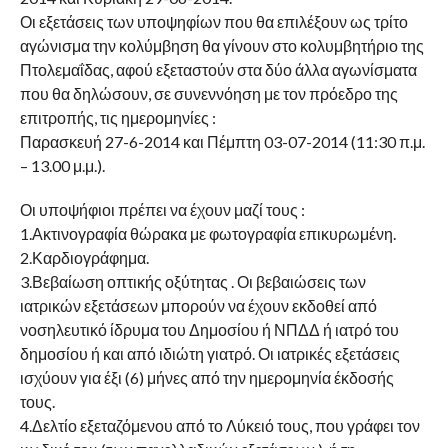
Οι εξετάσεις των υποψηφίων που θα επιλέξουν ως τρίτο
αγώνισμα την κολύμβηση θα γίνουν στο κολυμβητήριο της
Πτολεμαΐδας, αφού εξεταστούν στα δύο άλλα αγωνίσματα
που θα δηλώσουν, σε συνεννόηση με τον πρόεδρο της
επιτροπής, τις ημερομηνίες :
Παρασκευή 27-6-2014 και Πέμπτη 03-07-2014 (11:30 π.μ.
– 13.00 μ.μ.).
Οι υποψήφιοι πρέπει να έχουν μαζί τους :
1.Ακτινογραφία θώρακα με φωτογραφία επικυρωμένη.
2.Καρδιογράφημα.
3.Βεβαίωση οπτικής οξύτητας . Οι βεβαιώσεις των
ιατρικών εξετάσεων μπορούν να έχουν εκδοθεί από
νοσηλευτικό ίδρυμα του Δημοσίου ή ΝΠΔΔ ή ιατρό του
δημοσίου ή και από ιδιώτη γιατρό. Οι ιατρικές εξετάσεις
ισχύουν για έξι (6) μήνες από την ημερομηνία έκδοσής
τους.
4.Δελτίο εξεταζόμενου από το Λύκειό τους, που γράφει τον