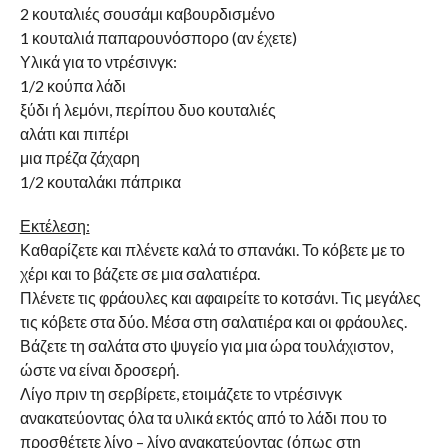
2 κουταλιές σουσάμι καβουρδισμένο
1 κουταλιά παπαρουνόσπορο (αν έχετε)
Υλικά για το ντρέσινγκ:
1/2 κούπα λάδι
ξύδι ή λεμόνι, περίπου δυο κουταλιές
αλάτι και πιπέρι
μια πρέζα ζάχαρη
1/2 κουταλάκι πάπρικα
Εκτέλεση:
Καθαρίζετε και πλένετε καλά το σπανάκι. Το κόβετε με το
χέρι και το βάζετε σε μια σαλατιέρα.
Πλένετε τις φράουλες και αφαιρείτε το κοτσάνι. Τις μεγάλες
τις κόβετε στα δύο. Μέσα στη σαλατιέρα και οι φράουλες.
Βάζετε τη σαλάτα στο ψυγείο για μια ώρα τουλάχιστον,
ώστε να είναι δροσερή.
Λίγο πριν τη σερβίρετε, ετοιμάζετε το ντρέσινγκ
ανακατεύοντας όλα τα υλικά εκτός από το λάδι που το
προσθέτετε λίγο – λίγο ανακατεύοντας (όπως στη