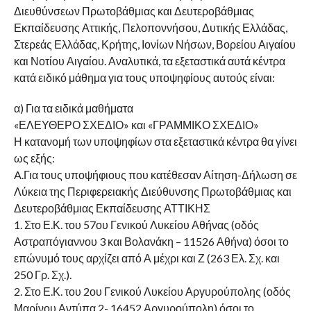
Διευθύνσεων Πρωτοβάθμιας και Δευτεροβάθμιας
Εκπαίδευσης Αττικής, Πελοποννήσου, Δυτικής Ελλάδας,
Στερεάς Ελλάδας, Κρήτης, Ιονίων Νήσων, Βορείου Αιγαίου
και Νοτίου Αιγαίου. Αναλυτικά, τα εξεταστικά αυτά κέντρα
κατά ειδικό μάθημα για τους υποψηφίους αυτούς είναι:
α) Για τα ειδικά μαθήματα
«ΕΛΕΥΘΕΡΟ ΣΧΕΔΙΟ» και «ΓΡΑΜΜΙΚΟ ΣΧΕΔΙΟ»
Η κατανομή των υποψηφίων στα εξεταστικά κέντρα θα γίνει
ως εξής:
A.Για τους υποψήφιους που κατέθεσαν Αίτηση-Δήλωση σε
Λύκεια της Περιφερειακής Διεύθυνσης Πρωτοβάθμιας και
Δευτεροβάθμιας Εκπαίδευσης ΑΤΤΙΚΗΣ
1. Στο Ε.Κ. του 57ου Γενικού Λυκείου Αθήνας (οδός
Αστραπόγιαννου 3 και Βολανάκη – 11526 Αθήνα) όσοι το
επώνυμό τους αρχίζει από Α μέχρι και Ζ (263 Ελ. Σχ. και
250 Γρ. Σχ.).
2. Στο Ε.Κ. του 2ου Γενικού Λυκείου Αργυρούπολης (οδός
Μαρίνου Αντύπα 2- 16452 Αργυρούπολη) όσοι το