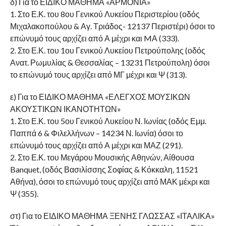
δ) Για το ΕΙΔΙΚΟ ΜΑΘΗΜΑ «ΑΡΜΟΝΙΑ»
1. Στο Ε.Κ. του 8ου Γενικού Λυκείου Περιστερίου (οδός
Μιχαλακοπούλου & Αγ. Τριάδος- 12137 Περιστέρι) όσοι το
επώνυμό τους αρχίζει από Α μέχρι και MΑ (333).
2. Στο Ε.Κ. του 1ου Γενικού Λυκείου Πετρούπολης (οδός
Ανατ. Ρωμυλίας & Θεσσαλίας – 13231 Πετρούπολη) όσοι
το επώνυμό τους αρχίζει από ΜΓ μέχρι και Ψ (313).
ε) Για το ΕΙΔΙΚΟ ΜΑΘΗΜΑ «ΕΛΕΓΧΟΣ ΜΟΥΣΙΚΩΝ
ΑΚΟΥΣΤΙΚΩΝ ΙΚΑΝΟΤΗΤΩΝ»
1. Στο Ε.Κ. του 5ου Γενικού Λυκείου Ν. Ιωνίας (οδός Εμμ.
Παππά 6 & Φιλελλήνων – 14234 Ν. Ιωνία) όσοι το
επώνυμό τους αρχίζει από Α μέχρι και ΜΑΖ (291).
2. Στο Ε.Κ. του Μεγάρου Μουσικής Αθηνών, Αίθουσα
Banquet, (οδός Βασιλίσσης Σοφίας & Κόκκαλη, 11521
Αθήνα), όσοι το επώνυμό τους αρχίζει από ΜΑΚ μέxρι και
Ψ (355).
στ) Για το ΕΙΔΙΚΟ ΜΑΘΗΜΑ ΞΕΝΗΣ ΓΛΩΣΣΑΣ «ΙΤΑΛΙΚΑ»