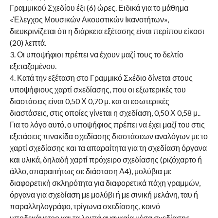
Γραμμικού Σχεδίου έξι (6) ώρες. Ειδικά για το μάθημα
«Έλεγχος Μουσικών Ακουστικών Ικανοτήτων»,
διευκρινίζεται ότι η διάρκεια εξέτασης είναι περίπου είκοσι
(20) λεπτά.
3. Οι υποψήφιοι πρέπει να έχουν μαζί τους το δελτίο
εξεταζομένου.
4. Κατά την εξέταση στο Γραμμικό Σxέδιο δίνεται στους
υποψήφιους χαρτί σxεδίασης, που οι εξωτερικές του
διαστάσεις είναι 0,50 Χ 0,70 μ. και οι εσωτερικές
διαστάσεις, στις οποίες γίνεται η σχεδίαση, 0,50 Χ 0,58 μ..
Για το λόγο αυτό, ο υποψήφιος πρέπει να έχει μαζί του στις
εξετάσεις πινακίδα σχεδίασης διαστάσεων αναλόγων με το
χαρτί σχεδίασης και τα απαραίτητα για τη σχεδίαση όργανα
και υλικά, δηλαδή χαρτί πρόχειρο σχεδίασης (ριζόχαρτο ή
άλλο, απαραιτήτως σε διάσταση Α4), μολύβια με
διαφορετική σκληρότητα για διαφορετικά πάχη γραμμών,
όργανα για σχεδίαση με μολύβι ή με σινική μελάνη, ταυ ή
παραλληλογράφο, τρίγωνα σxεδίασης, κοινό
υποδεκάμετρο και τα λοιπά αναγκαία μέσα σxεδίασης