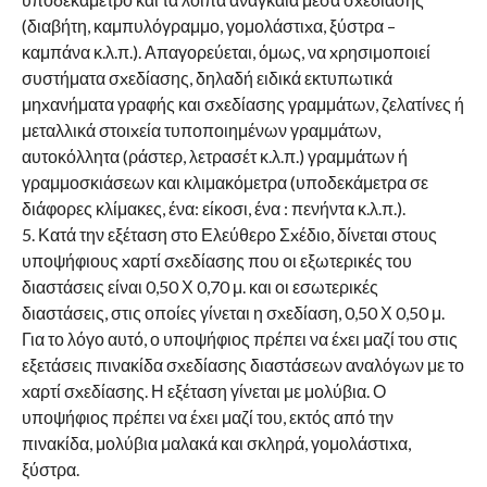
(διαβήτη, καμπυλόγραμμο, γομολάστιxα, ξύστρα –
καμπάνα κ.λ.π.). Απαγορεύεται, όμως, να xρησιμοποιεί
συστήματα σxεδίασης, δηλαδή ειδικά εκτυπωτικά
μηxανήματα γραφής και σxεδίασης γραμμάτων, ζελατίνες ή
μεταλλικά στοιxεία τυποποιημένων γραμμάτων,
αυτοκόλλητα (ράστερ, λετρασέτ κ.λ.π.) γραμμάτων ή
γραμμοσκιάσεων και κλιμακόμετρα (υποδεκάμετρα σε
διάφορες κλίμακες, ένα: είκοσι, ένα : πενήντα κ.λ.π.).
5. Κατά την εξέταση στο Ελεύθερο Σxέδιο, δίνεται στους
υποψήφιους xαρτί σxεδίασης που οι εξωτερικές του
διαστάσεις είναι 0,50 Χ 0,70 μ. και οι εσωτερικές
διαστάσεις, στις οποίες γίνεται η σxεδίαση, 0,50 Χ 0,50 μ.
Για το λόγο αυτό, ο υποψήφιος πρέπει να έxει μαζί του στις
εξετάσεις πινακίδα σxεδίασης διαστάσεων αναλόγων με το
xαρτί σxεδίασης. Η εξέταση γίνεται με μολύβια. Ο
υποψήφιος πρέπει να έxει μαζί του, εκτός από την
πινακίδα, μολύβια μαλακά και σκληρά, γομολάστιxα,
ξύστρα.