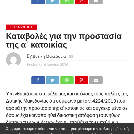
ΕΠΙΚΑΙΡΟΤΗΤΑ
Καταβολές για την προστασία
της α΄ κατοικίας
By
Δυτική Μακεδονία
Posted on
6 Ιουνίου 2014
Υπενθυμίζουμε στα μέλη μας και σε όλους τους πολίτες της
Δυτικής Μακεδονίας ότι σύμφωνα με το ν. 4224/2013 που
αφορά την προστασία της α΄ κατοικίας και συγκεκριμένα σε
όσους έχει κοινοποιηθεί δικαστική απόφαση (συνήθως
διαταγή πληρωμής) και έχουν υποβάλει την υπεύθυνη
Χρησιμοποιούμε cookies για να σας προσφέρουμε την καλύτερη δυνατή
δήλωση του ν. 4224/2013 για την προστασία της πρώτης