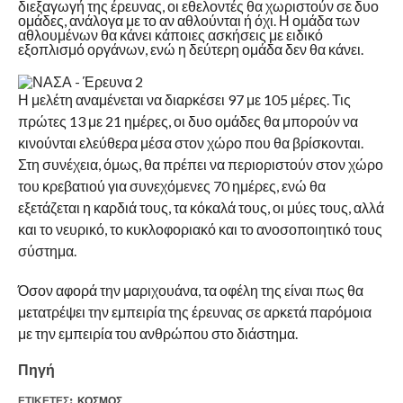
διεξαγωγή της έρευνας, οι εθελοντές θα χωριστούν σε δυο
ομάδες, ανάλογα με το αν αθλούνται ή όχι. Η ομάδα των
αθλουμένων θα κάνει κάποιες ασκήσεις με ειδικό
εξοπλισμό οργάνων, ενώ η δεύτερη ομάδα δεν θα κάνει.
Η μελέτη αναμένεται να διαρκέσει 97 με 105 μέρες. Τις
πρώτες 13 με 21 ημέρες, οι δυο ομάδες θα μπορούν να
κινούνται ελεύθερα μέσα στον χώρο που θα βρίσκονται.
Στη συνέχεια, όμως, θα πρέπει να περιοριστούν στον χώρο
του κρεβατιού για συνεχόμενες 70 ημέρες, ενώ θα
εξετάζεται η καρδιά τους, τα κόκαλά τους, οι μύες τους, αλλά
και το νευρικό, το κυκλοφοριακό και το ανοσοποιητικό τους
σύστημα.
Όσον αφορά την μαριχουάνα, τα οφέλη της είναι πως θα
μετατρέψει την εμπειρία της έρευνας σε αρκετά παρόμοια
με την εμπειρία του ανθρώπου στο διάστημα.
Πηγή
ΕΤΙΚΕΤΕΣ:
ΚΌΣΜΟΣ