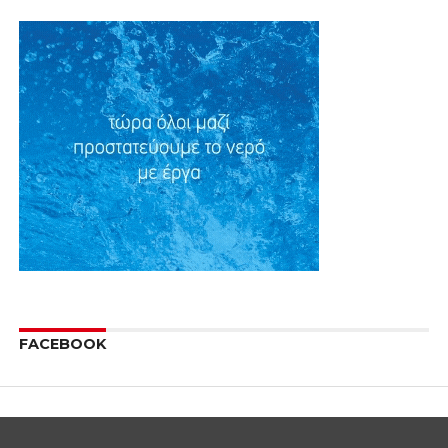
ΕΠΙΚΑΙΡΟΤΗΤΑ
Ο Σύλλογος Ηπειρωτών
Κοζάνης πενθεί – «Έφυγε»
από τη ζωή ο Πρόεδρος
Κώστας Τσιάντας
By
Δυτική Μακεδονία
Posted on
2 Μαρτίου 2016
Έφυγε από την ζωή το πρωί της Τρίτης 1 Μαρτίου
2016, ο Κωνσταντίνος Τσιάντας, Πρόεδρος του
Συλλόγου Ηπειρωτών Κοζάνης.
Ο Κωνσταντίνος Τσιάντας νοσηλευόταν από την