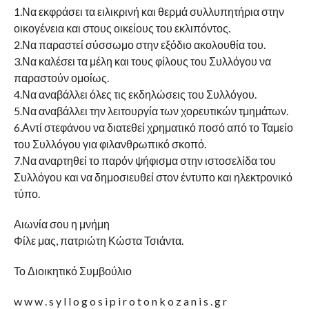
1.Να εκφράσει τα ειλικρινή και θερμά συλλυπητήρια στην
οικογένεια και στους οικείους του εκλιπόντος.
2.Να παραστεί σύσσωμο στην εξόδιο ακολουθία του.
3.Να καλέσει τα μέλη και τους φίλους του Συλλόγου να
παραστούν ομοίως.
4.Να αναβάλλει όλες τις εκδηλώσεις του Συλλόγου.
5.Να αναβάλλει την λειτουργία των χορευτικών τμημάτων.
6.Αντί στεφάνου να διατεθεί χρηματικό ποσό από το Ταμείο
του Συλλόγου για φιλανθρωπικό σκοπό.
7.Να αναρτηθεί το παρόν ψήφισμα στην ιστοσελίδα του
Συλλόγου και να δημοσιευθεί στον έντυπο και ηλεκτρονικό
τύπο.
Αιωνία σου η μνήμη
Φίλε μας, πατριώτη Κώστα Τσιάντα.
Το Διοικητικό Συμβούλιο
w w w . s y l l o g o s i p i r o t o n k o z a n i s . g r