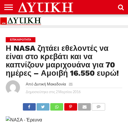
ΑΡΧΙΚΉ
ΕΠΙΚΟΙΝΩΝΊΑ
ΌΡΟΙ
ΠΡΟΣΤΑΣΊΑ
ΧΡΉΣΗΣ
ΠΡΟΣΩΠΙΚΏΝ
ΔΕΔΟΜΈΝΩΝ
ΕΠΙΚΑΙΡΟΤΗΤΑ
Η NASA ζητάει εθελοντές να
είναι στο κρεβάτι και να
καπνίζουν μαριχουάνα για 70
ημέρες – Αμοιβή 16.550 ευρώ!
Από
Δυτική Μακεδονία
Δημοσιεύτηκε στις
2 Μαρτίου 2016
COMMENTS