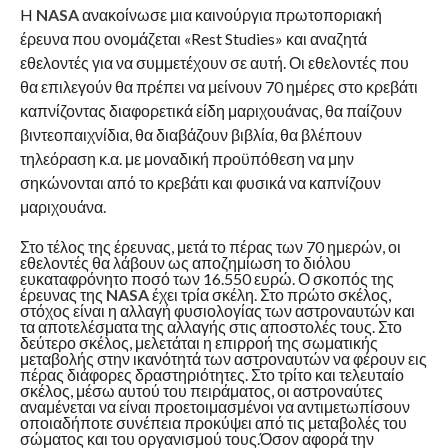
H
NASA
ανακοίνωσε μια καινούργια πρωτοποριακή
έρευνα που ονομάζεται «Rest Studies» και αναζητά
εθελοντές για να συμμετέχουν σε αυτή. Οι εθελοντές που
θα επιλεγούν θα πρέπει να μείνουν 70 ημέρες στο κρεβάτι
καπνίζοντας διαφορετικά είδη μαριχουάνας, θα παίζουν
βιντεοπαιχνίδια, θα διαβάζουν βιβλία, θα βλέπουν
τηλεόραση κ.α. με μοναδική προϋπόθεση να μην
σηκώνονται από το κρεβάτι και φυσικά να καπνίζουν
μαριχουάνα.
Στο τέλος της έρευνας, μετά το πέρας των 70 ημερών, οι
εθελοντές θα λάβουν ως αποζημίωση το διόλου
ευκαταφρόνητο ποσό των 16.550 ευρώ. Ο σκοπός της
έρευνας της
NASA
έχει τρία σκέλη. Στο πρώτο σκέλος,
στόχος είναι η αλλαγή φυσιολογίας των αστροναυτών και
τα αποτελέσματα της αλλαγής στις αποστολές τους. Στο
δεύτερο σκέλος, μελετάται η επιρροή της σωματικής
μεταβολής στην ικανότητά των αστροναυτών να φέρουν εις
πέρας διάφορες δραστηριότητες. Στο τρίτο και τελευταίο
σκέλος, μέσω αυτού του πειράματος, οι αστροναύτες
αναμένεται να είναι προετοιμασμένοι να αντιμετωπίσουν
οποιαδήποτε συνέπεια προκύψει από τις μεταβολές του
σώματος και του οργανισμού τους.Όσον αφορά την