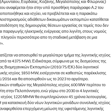
(Αμυνταίου, Εορδαίας, Κοζάνης, Μεγαλόπολης και Φλώρινας)
 που αναφέρεται ήτοι στην υπό προσθήκη παράγραφο Α.2 του
οποποιήθηκε και ισχύει, να προβλέπεται και η παρακάτω
ειστηριασμούς αδιάθετων δικαιωμάτων εκπομπών κατατίθεται
ματοδότηση της δημιουργίας θέσεων εργασίας σε τομείς που δεν
και παραγωγής ηλεκτρικής ενέργειας απο λιγνίτη, στους νομούς
α πληγούν περισσότερο απο τη σταδιακή μετάβαση σε μια
».
ίζεται να αποσυρθεί το μεγαλύτερο τμήμα της λιγνιτικής ισχύος
πό τα 4375 MW). Ειδικότερα, σύμφωνα με τις δεσμεύσεις της
ίας Βιομηχανικών Εκπομπών (2010/75/ΕΚ) δύο λιγνιτικοί
λικής ισχύος 1850 MW, εισέρχονται σε καθεστώς παρέκκλισης
1/2016 και θα αποσυρθούν ως το 2023 το αργότερο.
ιτικών σταθμών της Μεγαλόπολης ισχύος 600 ΜW περίπου το
τη στην Πελοπόννησο, ενώ γύρω στο 2030 οι 4 λιγνιτικές
ς ισχύος 1220 ΜMW θα συμπληρώνουν 45 χρόνια λειτουργίας.
Η για κατασκευή δύο νέων λιγνιτικών μονάδων συνολικής ισχύος
οαναφερθείσα επερχόμενη μείωση της υφιστάμενης λιγνιτικής