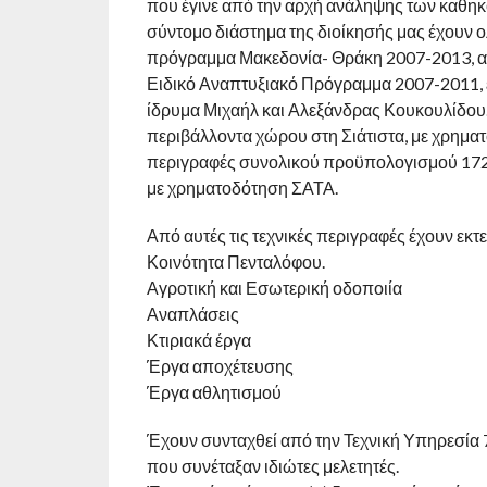
που έγινε από την αρχή ανάληψης των καθηκό
σύντομο διάστημα της διοίκησής μας έχουν 
πρόγραμμα Μακεδονία- Θράκη 2007-2013, α
Ειδικό Αναπτυξιακό Πρόγραμμα 2007-2011, ε
ίδρυμα Μιχαήλ και Αλεξάνδρας Κουκουλίδου.
περιβάλλοντα χώρου στη Σιάτιστα, με χρηματ
περιγραφές συνολικού προϋπολογισμού 172.
με χρηματοδότηση ΣΑΤΑ.
Από αυτές τις τεχνικές περιγραφές έχουν εκτελ
Κοινότητα Πενταλόφου.
Αγροτική και Εσωτερική οδοποιία
Αναπλάσεις
Κτιριακά έργα
Έργα αποχέτευσης
Έργα αθλητισμού
Έχουν συνταχθεί από την Τεχνική Υπηρεσία 7
που συνέταξαν ιδιώτες μελετητές.