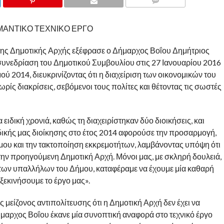
COMMENTS
ΗΜΑΝΤΙΚΟ ΤΕΧΝΙΚΟ ΕΡΓΟ
ο της Δημοτικής Αρχής εξέφρασε ο Δήμαρχος Βοΐου Δημήτριος
συνεδρίαση του Δημοτικού Συμβουλίου στις 27 Ιανουαρίου 2016
ού 2014, διευκρινίζοντας ότι η διαχείριση των οικονομικών του
ωρίς διακρίσεις, σεβόμενοι τους πολίτες και θέτοντας τις σωστές
 ειδική χρονιά, καθώς τη διαχειρίστηκαν δύο διοικήσεις, και
ς δικής μας διοίκησης στο έτος 2014 αφορούσε την προσαρμογή,
μου και την τακτοποίηση εκκρεμοτήτων, λαμβάνοντας υπόψη ότι
ην προηγούμενη Δημοτική Αρχή. Μόνοι μας, με σκληρή δουλειά,
α των υπαλλήλων του Δήμου, καταφέραμε να έχουμε μία καθαρή
ξεκινήσουμε το έργο μας».
μείζονος αντιπολίτευσης ότι η Δημοτική Αρχή δεν έχει να
ήμαρχος Βοΐου έκανε μία συνοπτική αναφορά στο τεχνικό έργο