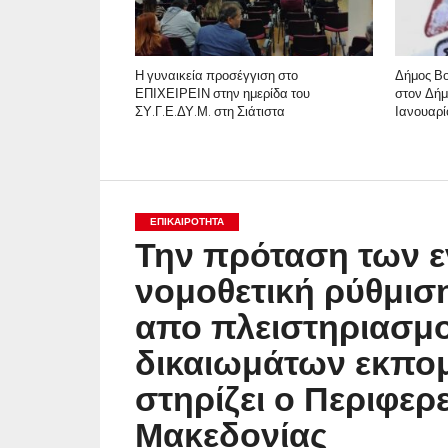
Η γυναικεία προσέγγιση στο
Δήμος Βο
ΕΠΙΧΕΙΡΕΙΝ στην ημερίδα του
στον Δήμ
ΣΥ.Γ.Ε.ΔΥ.Μ. στη Σιάτιστα
Ιανουαρί
ΕΠΙΚΑΙΡΟΤΗΤΑ
Την πρόταση των ε
νομοθετική ρύθμισ
απο πλειστηριασμ
δικαιωμάτων εκπο
στηρίζει ο Περιφερ
Μακεδονίας