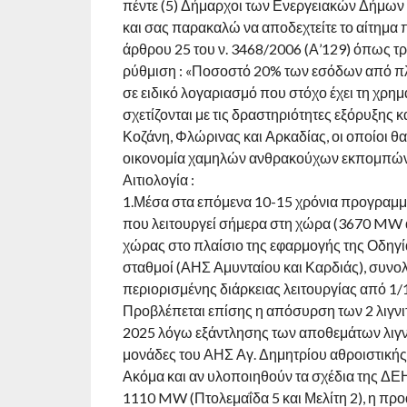
πέντε (5) Δήμαρχοι των Ενεργειακών Δήμων 
και σας παρακαλώ να αποδεχτείτε το αίτημα
άρθρου 25 του ν. 3468/2006 (Α’129) όπως τρ
ρύθμιση : «Ποσοστό 20% των εσόδων από πλ
σε ειδικό λογαριασμό που στόχο έχει τη χρη
σχετίζονται με τις δραστηριότητες εξόρυξης 
Κοζάνη, Φλώρινας και Αρκαδίας, οι οποίοι θ
οικονομία χαμηλών ανθρακούχων εκπομπών
Αιτιολογία :
1.Μέσα στα επόμενα 10-15 χρόνια προγραμματ
που λειτουργεί σήμερα στη χώρα (3670 MW α
χώρας στο πλαίσιο της εφαρμογής της Οδηγ
σταθμοί (ΑΗΣ Αμυνταίου και Καρδιάς), συνο
περιορισμένης διάρκειας λειτουργίας από 1/
Προβλέπεται επίσης η απόσυρση των 2 λιγν
2025 λόγω εξάντλησης των αποθεμάτων λιγνί
μονάδες του ΑΗΣ Αγ. Δημητρίου αθροιστική
Ακόμα και αν υλοποιηθούν τα σχέδια της ΔΕ
1110 MW (Πτολεμαΐδα 5 και Μελίτη 2), η πρ