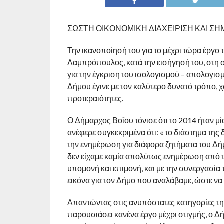
ΣΩΣΤΗ ΟΙΚΟΝΟΜΙΚΗ ΔΙΑΧΕΙΡΙΣΗ ΚΑΙ Σ
Την ικανοποίησή του για το μέχρι τώρα έργ
Λαμπρόπουλος, κατά την εισήγησή του, στη 
για την έγκριση του ισολογισμού – απολογισμ
Δήμου έγινε με τον καλύτερο δυνατό τρόπο, χ
προτεραιότητες.
Ο Δήμαρχος Βοΐου τόνισε ότι το 2014 ήταν μία
ανέφερε συγκεκριμένα ότι: « το διάστημα τη
την ενημέρωση για διάφορα ζητήματα του Δή
δεν είχαμε καμία απολύτως ενημέρωση από τ
υπομονή και επιμονή, και με την συνεργασί
εικόνα για τον Δήμο που αναλάβαμε, ώστε να 
Απαντώντας στις ανυπόστατες κατηγορίες της 
παρουσιάσει κανένα έργο μέχρι στιγμής, ο Δ