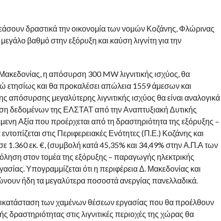
ηρεάσουν δραστικά την οικονομία των νομών Κοζάνης, Φλώρινας
 μεγάλο βαθμό στην εξόρυξη και καύση λιγνίτη για την
Μακεδονίας, η απόσυρση 300 MW λιγνιτικής ισχύος, θα
υρώ ετησίως και θα προκαλέσει απώλεια 1559 άμεσων και
ς απόσυρσης μεγαλύτερης λιγνιτικής ισχύος θα είναι αναλογικά
υση δεδομένων της ΕΛΣΤΑΤ από την Αναπτυξιακή Δυτικής
ενη Αξία που προέρχεται από τη δραστηριότητα της εξόρυξης –
εντοπίζεται στις Περιφερειακές Ενότητες (Π.Ε.) Κοζάνης και
ε 1.360 εκ. €, (συμβολή κατά 45,35% και 34,49% στην Α.Π.Α των
σχόληση στον τομέα της εξόρυξης – παραγωγής ηλεκτρικής
γασίας. Υπογραμμίζεται ότι η περιφέρεια Δ. Μακεδονίας και
τρώνουν ήδη τα μεγαλύτερα ποσοστά ανεργίας πανελλαδικά.
ντικατάσταση των χαμένων θέσεων εργασίας που θα προέλθουν
ς δραστηριότητας στις λιγνιτικές περιοχές της χώρας θα