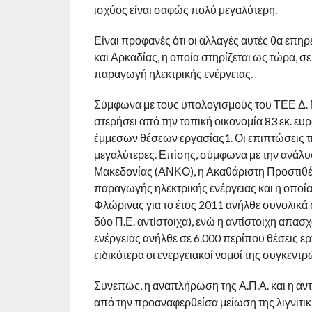
ισχύος είναι σαφώς πολύ μεγαλύτερη.
Είναι προφανές ότι οι αλλαγές αυτές θα επ
και Αρκαδίας, η οποία στηρίζεται ως τώρα, σε
παραγωγή ηλεκτρικής ενέργειας.
Σύμφωνα με τους υπολογισμούς του ΤΕΕ Δ. 
στερήσει από την τοπική οικονομία 83 εκ. ε
έμμεσων θέσεων εργασίας1. Οι επιπτώσεις τη
μεγαλύτερες. Επίσης, σύμφωνα με την ανάλ
Μακεδονίας (ΑΝΚΟ), η Ακαθάριστη Προστιθέμ
παραγωγής ηλεκτρικής ενέργειας και η οποία 
Φλώρινας για το έτος 2011 ανήλθε συνολικά σ
δύο Π.Ε. αντίστοιχα), ενώ η αντίστοιχη απα
ενέργειας ανήλθε σε 6.000 περίπου θέσεις ερ
ειδικότερα οι ενεργειακοί νομοί της συγκεν
Συνεπώς, η αναπλήρωση της Α.Π.Α. και η α
από την προαναφερθείσα μείωση της λιγνιτική