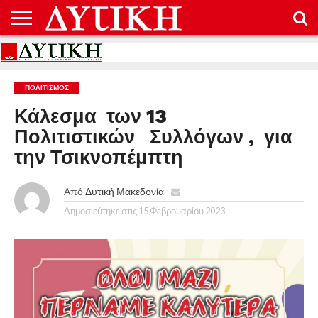
ΑΡΧΙΚΉ
ΕΠΙΚΟΙΝΩΝΊΑ
ΌΡΟΙ
ΠΡΟΣΤΑΣΊΑ
ΧΡΉΣΗΣ
ΠΡΟΣΩΠΙΚΏΝ
ΔΕΔΟΜΈΝΩΝ
ΠΟΛΙΤΙΣΜΌΣ
Κάλεσμα των 13
Πολιτιστικών Συλλόγων , για
την Τσικνοπέμπτη
Από
Δυτική Μακεδονία
Δημοσιεύτηκε στις
15 Φεβρουαρίου 2023