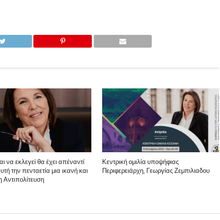
αι να εκλεγεί θα έχει απέναντί
Κεντρική ομιλία υποψήφιας
υτή την πενταετία μια ικανή και
Περιφερειάρχη, Γεωργίας Ζεμπιλιαδου
 Αντιπολίτευση