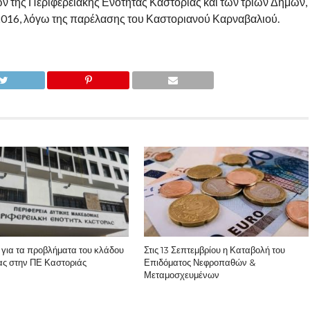
ν της Περιφερειακής Ενότητας Καστοριάς και των τριών Δήμων,
 2016, λόγω της παρέλασης του Καστοριανού Καρναβαλιού.
για τα προβλήματα του κλάδου
Στις 13 Σεπτεμβρίου η Καταβολή του
ας στην ΠΕ Καστοριάς
Επιδόματος Νεφροπαθών &
Μεταμοσχευμένων