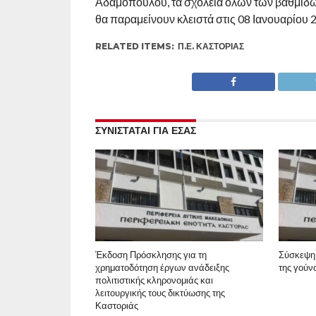
Αδαμόπουλου, τα σχολεία όλων των βαθμίδω
θα παραμείνουν κλειστά στις 08 Ιανουαρίου
RELATED ITEMS:
Π.Ε. ΚΑΣΤΟΡΙΆΣ
ΣΥΝΙΣΤΑΤΑΙ ΓΙΑ ΕΣΑΣ
Έκδοση Πρόσκλησης για τη
Σύσκεψη 
χρηματοδότηση έργων ανάδειξης
της γούν
πολιτιστικής κληρονομιάς και
λειτουργικής τους δικτύωσης της
Καστοριάς