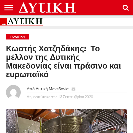
ΑΡΧΙΚΉ
ΕΠΙΚΟΙΝΩΝΊΑ
ΌΡΟΙ
ΠΡΟΣΤΑΣΊΑ
ΧΡΉΣΗΣ
ΠΡΟΣΩΠΙΚΏΝ
ΔΕΔΟΜΈΝΩΝ
ΠΟΛΙΤΙΚΉ
Κωστής Χατζηδάκης: Το
μέλλον της Δυτικής
Μακεδονίας είναι πράσινο και
ευρωπαϊκό
Από
Δυτική Μακεδονία
Δημοσιεύτηκε στις
13 Σεπτεμβρίου 2020