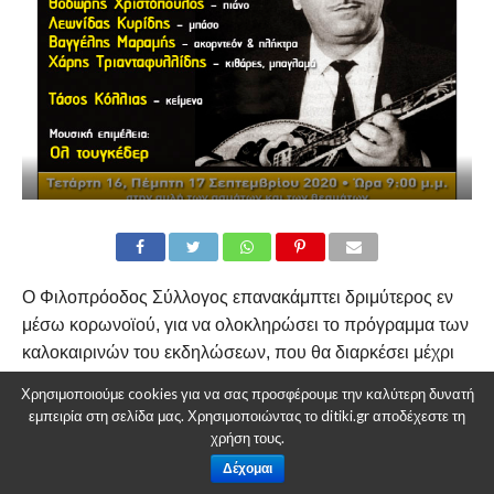
Ο Φιλοπρόοδος Σύλλογος επανακάμπτει δριμύτερος εν
μέσω κορωνοϊού, για να ολοκληρώσει το πρόγραμμα των
καλοκαιρινών του εκδηλώσεων, που θα διαρκέσει μέχρι
να τελειώσει αυτό το δύσκολο καλοκαίρι, εφ’ όσον οι
Χρησιμοποιούμε cookies για να σας προσφέρουμε την καλύτερη δυνατή
συνθήκες το επιτρέψουν.
εμπειρία στη σελίδα μας. Χρησιμοποιώντας το ditiki.gr αποδέχεστε τη
χρήση τους.
Η φιλόξενη αυλή μας θα σας υποδεχτεί ξανά, με όλα τα
Δέχομαι
μέτρα υγιεινής και ασφάλειας, την
Τετάρτη 16 και την