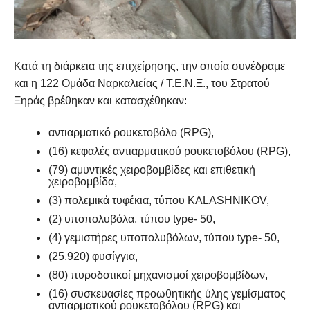
Κατά τη διάρκεια της επιχείρησης, την οποία συνέδραμε
και η 122 Ομάδα Ναρκαλιείας / Τ.Ε.Ν.Ξ., του Στρατού
Ξηράς βρέθηκαν και κατασχέθηκαν:
αντιαρματικό ρουκετοβόλο (RPG),
(16) κεφαλές αντιαρματικού ρουκετοβόλου (RPG),
(79) αμυντικές χειροβομβίδες και επιθετική
χειροβομβίδα,
(3) πολεμικά τυφέκια, τύπου KALASHNIKOV,
(2) υποπολυβόλα, τύπου type- 50,
(4) γεμιστήρες υποπολυβόλων, τύπου type- 50,
(25.920) φυσίγγια,
(80) πυροδοτικοί μηχανισμοί χειροβομβίδων,
(16) συσκευασίες προωθητικής ύλης γεμίσματος
αντιαρματικού ρουκετοβόλου (RPG) και