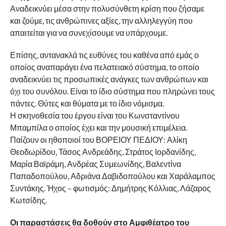
Αναδεικνύει μέσα στην πολυσύνθετη κρίση που ζήσαμε
και ζούμε, τις ανθρώπινες αξίες, την αλληλεγγύη που
απαιτείται για να συνεχίσουμε να υπάρχουμε.
Επίσης, αντανακλά τις ευθύνες του καθένα από εμάς ο
οποίος αναπαράγει ένα πελατειακό σύστημα, το οποίο
αναδεικνύει τις προσωπικές ανάγκες των ανθρώπων και
όχι του συνόλου. Είναι το ίδιο σύστημα που πληρώνει τους
πάντες. Θύτες και θύματα με το ίδιο νόμισμα.
Η σκηνοθεσία του έργου είναι του Κωνσταντίνου
Μπαμπίλα ο οποίος έχει και την μουσική επιμέλεια.
Παίζουν οι ηθοποιοί του ΒΟΡΕΙΟΥ ΠΕΔΙΟΥ: Αλίκη
Θεοδωρίδου, Τάσος Ανδρεάδης, Στράτος Ιορδανίδης,
Μαρία Βαϊράμη, Ανδρέας Συμεωνίδης, Βαλεντίνα
Παπαδοπούλου, Αδριάνα Δαβιδοπούλου και Χαράλαμπος
Συντάκης. Ήχος – φωτισμός: Δημήτρης Κόλλιας, Λάζαρος
Κωτσίδης.
Οι παραστάσεις θα δοθούν στο Αμφιθέατρο του