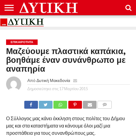
ΑΡΧΙΚΉ
ΕΠΙΚΟΙΝΩΝΊΑ
ΌΡΟΙ
ΠΡΟΣΤΑΣΊΑ
ΧΡΉΣΗΣ
ΠΡΟΣΩΠΙΚΏΝ
ΔΕΔΟΜΈΝΩΝ
ΕΠΙΚΑΙΡΟΤΗΤΑ
Μαζεύουμε πλαστικά καπάκια,
βοηθάμε έναν συνάνθρωπο με
αναπηρία
Από
Δυτική Μακεδονία
Δημοσιεύτηκε στις
17 Μαρτίου 2015
COMMENTS
Ο Σύλλογος μας κάνει έκκληση στους πολίτες του Δήμου
μας και στα καταστήματα να κάνουμε όλοι μαζί μια
προσπάθεια για τους συνανθρώπους μας.