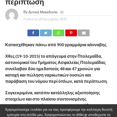
περίπτωση
By
Δυτική Μακεδονία
Posted on
20 Οκτωβρίου 2015
Κατασχέθηκαν πάνω από 900 γραμμάρια κάνναβης
Χθες (19-10-2015) το απόγευμα στην Πτολεμαΐδα,
αστυνομικοί του Τμήματος Ασφαλείας Πτολεμαΐδας
συνέλαβαν δύο ημεδαπούς 48 και 47 χρονών για
κατοχή και πώληση ναρκωτικών ουσιών και
παράβαση του νόμου περί όπλων, κατά περίπτωση.
Συγκεκριμένα, κατόπιν κατάλληλης αξιοποίησης
στοιχείων και στο πλαίσιο συντονισμένης
αστυνομικής επιχείρησης πραγματοποιήθηκε
Χρησιμοποιούμε cookies για να σας προσφέρουμε την καλύτερη δυνατή
έλεγχος σε Ι.Χ.Ε. αυτοκίνητο, το οποίο οδηγούσε ο
εμπειρία στη σελίδα μας. Χρησιμοποιώντας το ditiki.gr αποδέχεστε τη