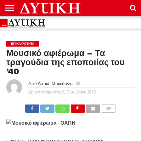
ΑΡΧΙΚΉ
ΕΠΙΚΟΙΝΩΝΊΑ
ΌΡΟΙ
ΠΡΟΣΤΑΣΊΑ
ΧΡΉΣΗΣ
ΠΡΟΣΩΠΙΚΏΝ
ΔΕΔΟΜΈΝΩΝ
ΕΠΙΚΑΙΡΟΤΗΤΑ
Μουσικό αφιέρωμα – Τα
τραγούδια της εποποιίας του
’40
Από
Δυτική Μακεδονία
Δημοσιεύτηκε στις
21 Οκτωβρίου 2015
COMMENTS