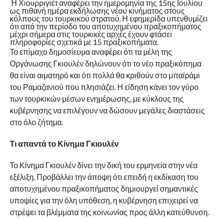
Η Χιουρριγιέτ αναφέρει την ημερομηνία της 15ης Ιουλίου
ως πιθανή ημέρα εκδήλωσης νέου κινήματος στους
κόλπους του τουρκικού στρατού. Η εφημερίδα υπενθυμίζει
ότι από την περίοδο του αποτυχημένου πραξικοπήματος
μέχρι σήμερα στις τουρκικές αρχές έχουν φτάσει
πληροφορίες σχετικά με 15 πραξικοπήματα.
Το επίμαχο δημοσίευμα αναφέρει ότι τα μέλη της
Οργάνωσης Γκιουλέν δηλώνουν ότι το νέο πραξικόπημα
θα είναι αιματηρό και ότι πολλά θα κριθούν στο μπαϊράμι
του Ραμαζανιού που πλησιάζει. Η είδηση κάνει τον γύρο
των τουρκικών μέσων ενημέρωσης, με κύκλους της
κυβέρνησης να επιλέγουν να δώσουν μεγάλες διαστάσεις
στο όλο ζήτημα.
Τι απαντά το Κίνημα Γκιουλέν
Το Κίνημα Γκιουλέν δίνει την δική του ερμηνεία στην νέα
εξέλιξη. Προβάλλει την άποψη ότι επειδή η εκδίκαση του
αποτυχημένου πραξικοπήματος δημιουργεί σημαντικές
υποψίες για την όλη υπόθεση, η κυβέρνηση επιχειρεί να
στρέψει τα βλέμματα της κοινωνίας προς άλλη κατεύθυνση.