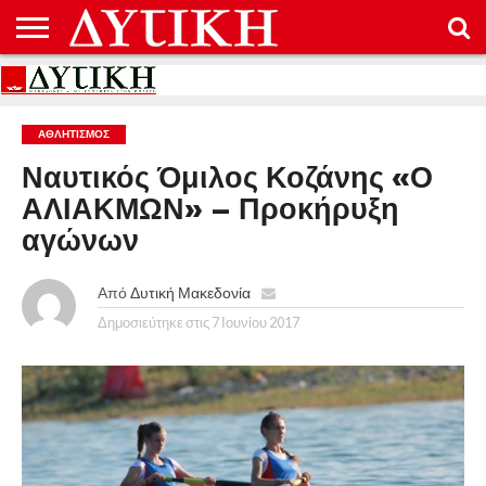
ΑΡΧΙΚΉ
ΕΠΙΚΟΙΝΩΝΊΑ
ΌΡΟΙ
ΠΡΟΣΤΑΣΊΑ
ΧΡΉΣΗΣ
ΠΡΟΣΩΠΙΚΏΝ
ΔΕΔΟΜΈΝΩΝ
ΑΘΛΗΤΙΣΜΌΣ
Ναυτικός Όμιλος Κοζάνης «Ο
ΑΛΙΑΚΜΩΝ» – Προκήρυξη
αγώνων
Από
Δυτική Μακεδονία
Δημοσιεύτηκε στις
7 Ιουνίου 2017