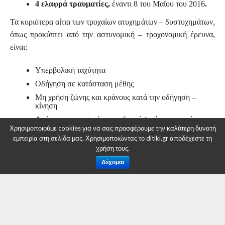
4 ελαφρά τραυματίες,
έναντι 8 του Μαΐου του 2016
.
Τα κυριότερα αίτια των τροχαίων ατυχημάτων – δυστυχημάτων,
όπως προκύπτει από την αστυνομική – τροχονομική έρευνα,
είναι:
Υπερβολική ταχύτητα
Οδήγηση σε κατάσταση μέθης
Μη χρήση ζώνης και κράνους κατά την οδήγηση –
κίνηση
Απόσπαση προσοχής του οδηγού (χρήση κινητού
τηλεφώνου)
Χρησιμοποιούμε cookies για να σας προσφέρουμε την καλύτερη δυνατή
εμπειρία στη σελίδα μας. Χρησιμοποιώντας το ditiki.gr αποδέχεστε τη
Κίνηση στο αντίθετο ρεύμα.
χρήση τους.
ΙΙ. Δράσεις Τροχονομικής Αστυνόμευσης.
Δέχομαι
Οι Υπηρεσίες Τροχαίας και οι Υπηρεσίες μεικτής αρμοδιότητας
της Γενικής Περιφερειακής Αστυνομικής Διεύθυνσης Δυτικής
Μακεδονίας βρίσκονται σε διαρκή ετοιμότητα, εφαρμόζοντας
συγκεκριμένο σχεδιασμό, που προβλέπει μέτρα οδικής