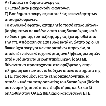
Α) Τακτικά επιδόματα ανεργίας,
Β) Επιδόματα μακροχρόνια ανέργων
Γ) Βοηθήματα ανεργίας αυτοτελώς και ανεξαρτήτων
απασχολουμένων.
Το συνολικό εφάπαξ καταβλητέο ποσό επιδομάτων–
βοηθημάτων σε καθέναν από τους δικαιούχους κατά
το διάστημα της τραπεζικής αργίας έχει ορισθεί από
την Υπ. Απόφαση σε 120 ευρώ κατά ανώτατο όριο. Οι
δικαιούχοι άνεργοι των παραπάνω παροχών, οι
οποίοι δεν είναι κάτοχοι κάρτας αναλήψεως μετρητών
από αυτόματες ταμειοληπτικές μηχανές (ΑΤΜ),
δύνανται να προσέρχονται στα οριζόμενα για την
πληρωμή και των συνταξιούχων υποκαταστήματα της
ΕΤΕ, προσκομίζοντας τα εξής δικαιολογητικά: α)
αποδεικτικό ταυτοπροσωπίας του δικαιούχου (δελτίο
αστυνομικής ταυτότητας, διαβατήριο, κ.τ.λ.) και β)
δηλωθέν στον ΟΑΕΔ βιβλιάριο καταθέσεων ΕΤΕ.