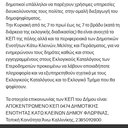
δημοτικοί υπάλληλοι να παρέχουν χρήσιμες υπηρεσίες
διευκολύνοντας τους πολίτες στην ομαλή διεξαγωγή του
δημοψηφίσματος.
Την Κυριακή από τις 7 το πρωί έως τις 7 το βράδυ (κατά τη
διάρκεια της εκλογικής διαδικασίας) θα είναι ανοιχτά τα
ΚΕΠ της πόλης αλλά και τα περιφερειακά των Δημοτικών
Ενοτήτων Κάτω Κλεινών, Μελίτης και Περάσματος, για να
ενημερώνουν τους δημότες καθώς και στους
εγγεγραμμένους στους Εκλογικούς Καταλόγους των
Ετεροδημοτών προκειμένω να λάβουν οποιαδήποτε
πληροφορία και να εξυπηρετηθούν σχετικά με τους
Εκλογικούς Καταλόγους και το Εκλογικό Τμήμα που θα
ψηφίσουν.
Τα στοιχεία επικοινωνίας των ΚΕΠ του Δήμου είναι:
ΑΠΟΚΕΝΤΡΩΜΕΝΟ ΚΕΠ 0474 ΔΗΜΟΤΙΚΗΣ
ΕΝΟΤΗΤΑΣ ΚΑΤΩ ΚΛΕΙΝΩΝ ΔΗΜΟΥ ΦΛΩΡΙΝΑΣ,
Τοπική Κοινότητα Άνω Καλλινίκης, 2385092800
ΑΠΟΚΕΝΤΡΩΜΕΝΟ ΚΕΠ 0307 ΔΗΜΟΤΙΚΗΣ