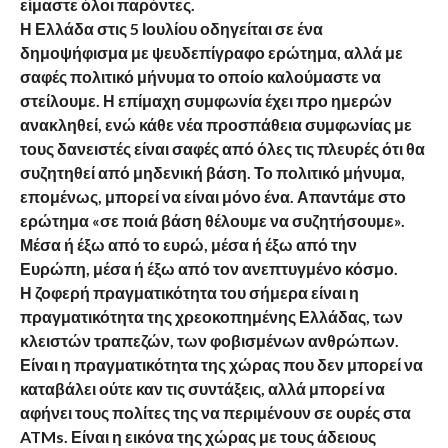
είμαστε όλοι παρόντες.
Η Ελλάδα στις 5 Ιουλίου οδηγείται σε ένα
δημοψήφισμα με ψευδεπίγραφο ερώτημα, αλλά με
σαφές πολιτικό μήνυμα το οποίο καλούμαστε να
στείλουμε. Η επίμαχη συμφωνία έχει προ ημερών
ανακληθεί, ενώ κάθε νέα προσπάθεια συμφωνίας με
τους δανειστές είναι σαφές από όλες τις πλευρές ότι θα
συζητηθεί από μηδενική βάση. Το πολιτικό μήνυμα,
επομένως, μπορεί να είναι μόνο ένα. Απαντάμε στο
ερώτημα «σε ποιά βάση θέλουμε να συζητήσουμε».
Μέσα ή έξω από το ευρώ, μέσα ή έξω από την
Ευρώπη, μέσα ή έξω από τον ανεπτυγμένο κόσμο.
Η ζοφερή πραγματικότητα του σήμερα είναι η
πραγματικότητα της χρεοκοπημένης Ελλάδας, των
κλειστών τραπεζών, των φοβισμένων ανθρώπων.
Είναι η πραγματικότητα της χώρας που δεν μπορεί να
καταβάλει ούτε καν τις συντάξεις, αλλά μπορεί να
αφήνει τους πολίτες της να περιμένουν σε ουρές στα
ATMs. Είναι η εικόνα της χώρας με τους άδειους