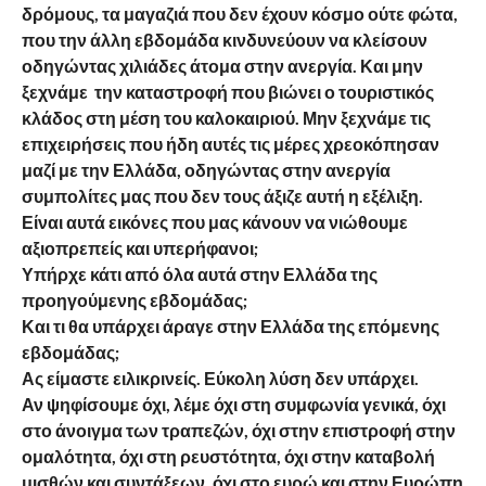
δρόμους, τα μαγαζιά που δεν έχουν κόσμο ούτε φώτα,
που την άλλη εβδομάδα κινδυνεύουν να κλείσουν
οδηγώντας χιλιάδες άτομα στην ανεργία. Και μην
ξεχνάμε την καταστροφή που βιώνει ο τουριστικός
κλάδος στη μέση του καλοκαιριού. Μην ξεχνάμε τις
επιχειρήσεις που ήδη αυτές τις μέρες χρεοκόπησαν
μαζί με την Ελλάδα, οδηγώντας στην ανεργία
συμπολίτες μας που δεν τους άξιζε αυτή η εξέλιξη.
Είναι αυτά εικόνες που μας κάνουν να νιώθουμε
αξιοπρεπείς και υπερήφανοι;
Υπήρχε κάτι από όλα αυτά στην Ελλάδα της
προηγούμενης εβδομάδας;
Και τι θα υπάρχει άραγε στην Ελλάδα της επόμενης
εβδομάδας;
Ας είμαστε ειλικρινείς. Εύκολη λύση δεν υπάρχει.
Αν ψηφίσουμε όχι, λέμε όχι στη συμφωνία γενικά, όχι
στο άνοιγμα των τραπεζών, όχι στην επιστροφή στην
ομαλότητα, όχι στη ρευστότητα, όχι στην καταβολή
μισθών και συντάξεων, όχι στο ευρώ και στην Ευρώπη