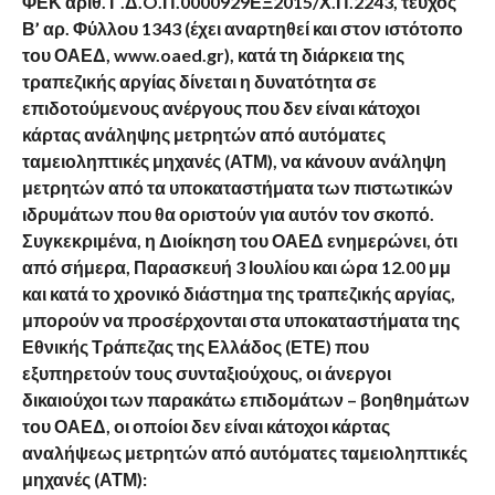
ΦΕΚ αριθ. Γ.Δ.O.Π.0000929ΕΞ2015/Χ.Π.2243, τεύχος
Β’ αρ. Φύλλου 1343 (έχει αναρτηθεί και στον ιστότοπο
του ΟΑΕΔ, www.oaed.gr), κατά τη διάρκεια της
τραπεζικής αργίας δίνεται η δυνατότητα σε
επιδοτούμενους ανέργους που δεν είναι κάτοχοι
κάρτας ανάληψης μετρητών από αυτόματες
ταμειοληπτικές μηχανές (ΑΤΜ), να κάνουν ανάληψη
μετρητών από τα υποκαταστήματα των πιστωτικών
ιδρυμάτων που θα οριστούν για αυτόν τον σκοπό.
Συγκεκριμένα, η Διοίκηση του ΟΑΕΔ ενημερώνει, ότι
από σήμερα, Παρασκευή 3 Ιουλίου και ώρα 12.00 μμ
και κατά το χρονικό διάστημα της τραπεζικής αργίας,
μπορούν να προσέρχονται στα υποκαταστήματα της
Εθνικής Τράπεζας της Ελλάδος (ΕΤΕ) που
εξυπηρετούν τους συνταξιούχους, οι άνεργοι
δικαιούχοι των παρακάτω επιδομάτων – βοηθημάτων
του ΟΑΕΔ, οι οποίοι δεν είναι κάτοχοι κάρτας
αναλήψεως μετρητών από αυτόματες ταμειοληπτικές
μηχανές (ΑΤΜ):