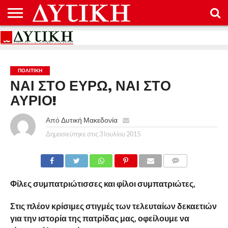
ΑΡΧΙΚΉ
ΕΠΙΚΟΙΝΩΝΊΑ
ΌΡΟΙ
ΠΡΟΣΤΑΣΊΑ
ΧΡΉΣΗΣ
ΠΡΟΣΩΠΙΚΏΝ
ΔΕΔΟΜΈΝΩΝ
ΠΟΛΙΤΙΚΉ
ΝΑΙ ΣΤΟ ΕΥΡΩ, ΝΑΙ ΣΤΟ
ΑΥΡΙΟ!
Από
Δυτική Μακεδονία
Δημοσιεύτηκε στις
3 Ιουλίου 2015
COMMENTS
Φίλες συμπατριώτισσες και φίλοι συμπατριώτες,
Στις πλέον κρίσιμες στιγμές των τελευταίων δεκαετιών
για την ιστορία της πατρίδας μας, οφείλουμε να