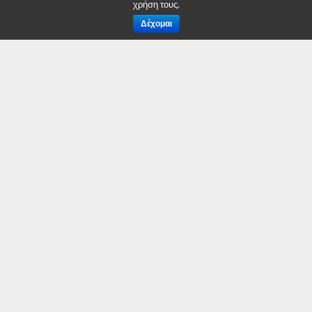
χρήση τους.
Κρουασάν
Δέχομαι
Φρυγανιές
Φρούτα
Λάδι
Είδη Ανάγκης:
Υπνόσακους (μεγάλη ανάγκη!)
Τέντες (μεγάλη ανάγκη!)
Νάιλον ρολά (μεγάλη ανάγκη!)
Πάμπερς
Σαπούνια ατομικά
Ξυραφάκια
Μωρομάντηλα
Σερβιέτες
Οδοντόκρεμες
Οδοντόβουρτσες
Χαρτιά υγείας