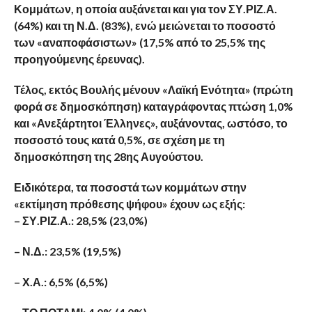
Κομμάτων, η οποία αυξάνεται και για τον ΣΥ.ΡΙΖ.Α.
(64%) και τη Ν.Δ. (83%), ενώ μειώνεται το ποσοστό
των «αναποφάσιστων» (17,5% από το 25,5% της
προηγούμενης έρευνας).
Τέλος, εκτός Βουλής μένουν «Λαϊκή Ενότητα» (πρώτη
φορά σε δημοσκόπηση) καταγράφοντας πτώση 1,0%
και «Ανεξάρτητοι Έλληνες», αυξάνοντας, ωστόσο, το
ποσοστό τους κατά 0,5%, σε σχέση με τη
δημοσκόπηση της 28ης Αυγούστου.
Ειδικότερα, τα ποσοστά των κομμάτων στην
«εκτίμηση πρόθεσης ψήφου» έχουν ως εξής:
– ΣΥ.ΡΙΖ.Α.: 28,5% (23,0%)
– Ν.Δ.: 23,5% (19,5%)
– Χ.Α.: 6,5% (6,5%)