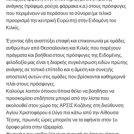
ανάγκης (τρόφιμα, ρούχα, φάρμακα κ.α.) στους πρόσφυγες
που περιμένουν να περάσουν τα σύνορα (με τελικό
προορισμό την κεντρική Ευρώπη) στην Ειδομένη του
Κιλκίς.
Έχοντας ήδη αναπτύξει επαφή και επικοινωνία με ομάδες
ανθρώπων από Θεσσαλονίκη και Κιλκίς που παρέχουν
πράγματα και βοήθεια στους πρόσφυγες της Ειδομένης,
φιλοδοξία μας είναι η διαρκής συγκέντρωση ειδών πρώτης
ανάγκης σε τοπικό επίπεδο και η άμεση και συνεχής
αποστολή αυτών στις ομάδες που βρίσκονται καθημερινά
πλάι στους πρόσφυγες.
Καλούμε λοιπόν όποιον/όποια θέλει να βοηθήσει να
προσκομίσει οτιδήποτε μπορεί από την λίστα που
ακολουθεί στον χώρο της ΑΡΣΙΣ Κοζάνης στη διεύθυνση
Αγίου Χριστοφόρου 6 (λίγο πιο κάτω από την Αίθουσα
Τέχνης, πρωινές ώρες μπορείτε να τα αφήνετε στον 1o
όροφο μέσα στην τζαμαρία).
Φυσικά η πρωτοβουλία είναι ανοιχτή σε όποιον/όποια