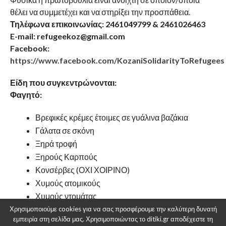
θέλει να συμμετέχει και να στηρίξει την προσπάθεια.
Τηλέφωνα επικοινωνίας: 2461049799 & 2461026463
E-mail: refugeekoz@gmail.com
Facebook:
https://www.facebook.com/KozaniSolidarityToRefugees
Είδη που συγκεντρώνονται:
Φαγητό:
Βρεφικές κρέμες έτοιμες σε γυάλινα βαζάκια
Γάλατα σε σκόνη
Ξηρά τροφή
Ξηρούς Καρπούς
Κονσέρβες (ΟΧΙ ΧΟΙΡΙΝΟ)
Χυμούς ατομικούς
Χυμούς ντομάτας
Γάλατα εβαπορέ μικρή συσκευασία
Χρησιμοποιούμε cookies για να σας προσφέρουμε την καλύτερη δυνατή
εμπειρία στη σελίδα μας. Χρησιμοποιώντας το ditiki.gr αποδέχεστε τη
Γάλατα μακράς διαρκείας