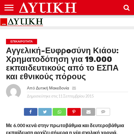
ΑΡΧΙΚΉ
ΕΠΙΚΟΙΝΩΝΊΑ
ΌΡΟΙ
ΠΡΟΣΤΑΣΊΑ
ΧΡΉΣΗΣ
ΠΡΟΣΩΠΙΚΏΝ
ΔΕΔΟΜΈΝΩΝ
ΕΠΙΚΑΙΡΟΤΗΤΑ
Αγγελική-Ευφρoσύνη Κιάου:
Χρηματοδότηση για 19.000
εκπαιδευτικούς από το ΕΣΠΑ
και εθνικούς πόρους
Από
Δυτική Μακεδονία
Δημοσιεύτηκε στις
11 Σεπτεμβρίου 2015
COMMENTS
Με 6.000 κενά στην πρωτοβάθμια και δευτεροβάθμια
εκπαίδευση αρχίζει σήμερα η νέα σχολική χρονιά.