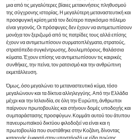
μια από τις μεγαλύτερες βίαιες μετακινήσεις πληθυσμού
της σύγχρονης ιστορίας. Η μεγαλύτερη μεταναστευτική και
προσφυγική κρίση μετά τον δεύτερο παγκόσμιο πόλεμο
είναι γεγονός. Οι πρόσφυγες δεν έχουν να αντιμετωπίσουν
μονάχα τον ξεριζωμό από τις πατρίδες τους αλλά επίσης
έχουν να αντιμετωπίσουν συρματοπλέγματα, στρατούς,
στρατόπεδα συγκέντρωσης, δουλεμπόρους, θαλάσσια
κύματα. Έχουν επίσης να αντιμετωπίσουν τις καιρικές
συνθήκες, την πείνα, τον ρατσισμό και την ανθρώπινη
εκμετάλλευση.
Όμως, όσο μεγαλώνει το μεταναστευτικό κύμα, τόσο
μεγαλώνουν και τα δίκτυα αλληλεγγύης. Από την Ελλάδα
μέχρι και την Ισλανδία, σε όλη την Ευρώπη, άνθρωποι
παίρνουν πρωτοβουλίες και στήνουν δομές υποδοχής και
συμπαράστασης προσφύγων. Κομμάτι αυτού του άτυπου
πανευρωπαϊκού δικτύου φιλοδοξεί να είναι και η
πρωτοβουλία που συστάθηκε στην Κοζάνη, δίνοντας
καταρχάς έμφασή στην υποστήριξή με είδη πρώτης