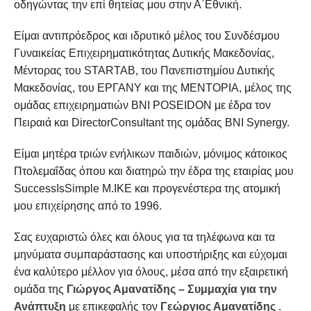
οδηγώντας την επί θητείας μου στην Α΄Εθνική.
Είμαι αντιπρόεδρος και ιδρυτικό μέλος του Συνδέσμου
Γυναικείας Επιχειρηματικότητας Δυτικής Μακεδονίας,
Μέντορας του STARTAB, του Πανεπιστημίου Δυτικής
Μακεδονίας, του ΕΡΓΑΝΥ και της ΜΕΝΤΟΡΙΑ, μέλος της
ομάδας επιχειρηματιών ΒΝΙ POSEIDON με έδρα τον
Πειραιά και DirectorConsultant της ομάδας BNI Synergy.
Είμαι μητέρα τριών ενήλικων παιδιών, μόνιμος κάτοικος
Πτολεμαΐδας όπου και διατηρώ την έδρα της εταιρίας μου
SuccessIsSimple M.ΙΚΕ και προγενέστερα της ατομική
μου επιχείρησης από το 1996.
Σας ευχαριστώ όλες και όλους για τα τηλέφωνα και τα
μηνύματα συμπαράστασης και υποστήριξης και εύχομαι
ένα καλύτερο μέλλον για όλους, μέσα από την εξαιρετική
ομάδα της
Γιώργος Αμανατίδης – Συμμαχία για την
Ανάπτυξη
με επικεφαλής τον
Γεώργιος Αμανατίδης
.