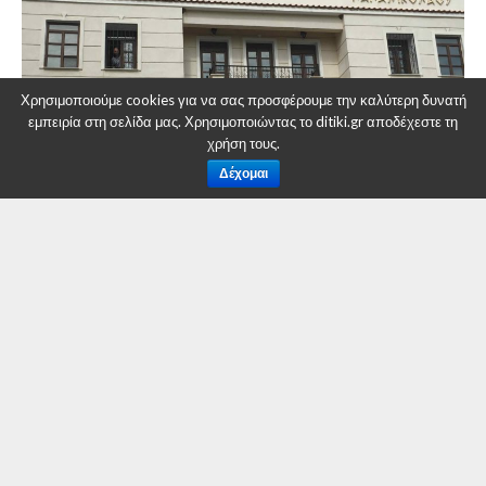
Χρησιμοποιούμε cookies για να σας προσφέρουμε την καλύτερη δυνατή
εμπειρία στη σελίδα μας. Χρησιμοποιώντας το ditiki.gr αποδέχεστε τη
χρήση τους.
Δέχομαι
Το Μουσικό Σχολείο Σιάτιστας, με νέα διεύθυνση και
πλήρως ανακαινισμένο, σας καλεί στον Αγιασμό για τη
νέα σχολική χρονιά 2023-2024 αύριο Δευτέρα 11-9-2023
και ώρα 10.00 π. μ.
Επίσης καλεί τους μαθητές και τις μαθήτριες που θέλουν
να φοιτήσουν σε όλες τις τάξεις Γυμνασίου και Λυκείου