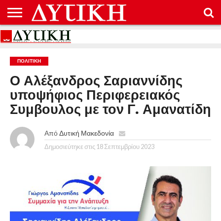
ΑΡΧΙΚΉ
ΕΠΙΚΟΙΝΩΝΊΑ
ΌΡΟΙ
ΠΡΟΣΤΑΣΊΑ
ΧΡΉΣΗΣ
ΠΡΟΣΩΠΙΚΏΝ
ΔΕΔΟΜΈΝΩΝ
ΠΟΛΙΤΙΚΉ
Ο Αλέξανδρος Σαριαννίδης
υποψήφιος Περιφερειακός
Συμβουλος με τον Γ. Αμανατίδη
Από
Δυτική Μακεδονία
Δημοσιεύτηκε στις
18 Σεπτεμβρίου 2023