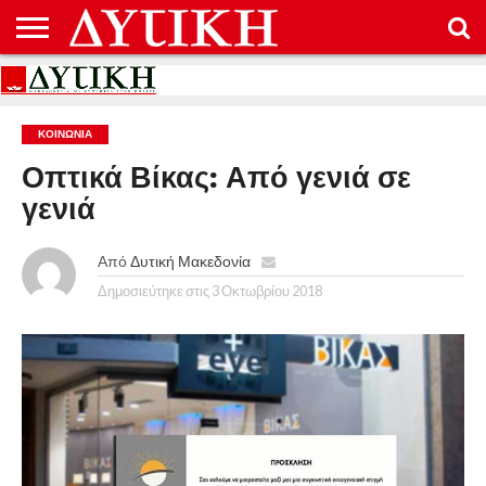
ΑΡΧΙΚΉ
ΕΠΙΚΟΙΝΩΝΊΑ
ΌΡΟΙ
ΠΡΟΣΤΑΣΊΑ
ΧΡΉΣΗΣ
ΠΡΟΣΩΠΙΚΏΝ
ΔΕΔΟΜΈΝΩΝ
ΚΟΙΝΩΝΊΑ
Οπτικά Βίκας: Από γενιά σε
γενιά
Από
Δυτική Μακεδονία
Δημοσιεύτηκε στις
3 Οκτωβρίου 2018