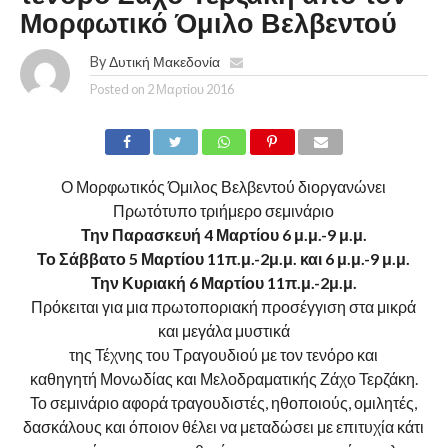
Μορφωτικό Όμιλο Βελβεντού
By
Δυτική Μακεδονία
Posted on
2 Μαρτίου 2016
Ο Μορφωτικός Όμιλος Βελβεντού διοργανώνει
Πρωτότυπο τριήμερο σεμινάριο
Την Παρασκευή 4 Μαρτίου 6 μ.μ.-9 μ.μ.
Το Σάββατο 5 Μαρτίου 11π.μ.-2μ.μ. και 6 μ.μ.-9 μ.μ.
Την Κυριακή 6 Μαρτίου 11π.μ.-2μ.μ.
Πρόκειται για μια πρωτοποριακή προσέγγιση στα μικρά
και μεγάλα μυστικά
της Τέχνης του Τραγουδιού με τον τενόρο και
καθηγητή Μονωδίας και Μελοδραματικής Ζάχο Τερζάκη.
Το σεμινάριο αφορά τραγουδιστές, ηθοποιούς, ομιλητές,
δασκάλους και όποιον θέλει να μεταδώσει με επιτυχία κάτι