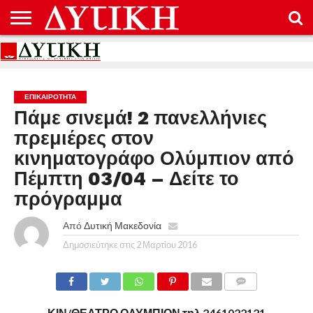
ΑΡΧΙΚΉ
ΕΠΙΚΟΙΝΩΝΊΑ
ΌΡΟΙ
ΠΡΟΣΤΑΣΊΑ
ΧΡΉΣΗΣ
ΠΡΟΣΩΠΙΚΏΝ
ΔΕΔΟΜΈΝΩΝ
ΕΠΙΚΑΙΡΟΤΗΤΑ
Πάμε σινεμά! 2 πανελλήνιες
πρεμιέρες στον
κινηματογράφο Ολύμπιον από
Πέμπτη 03/04 – Δείτε το
πρόγραμμα
Από
Δυτική Μακεδονία
Δημοσιεύτηκε στις
2 Μαρτίου 2016
COMMENTS
ΚΙΝ/ΘΕΑΤΡΟ ΟΛΥΜΠΙΟΝ τηλ 2461022121