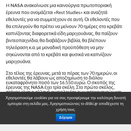
H
NASA
ανακοίνωσε μια καινούργια πρωτοποριακή
έρευνα που ονομάζεται «Rest Studies» και αναζητά
εθελοντές για να συμμετέχουν σε αυτή. Οι εθελοντές που
θα επιλεγούν θα πρέπει να μείνουν 70 ημέρες στο κρεβάτι
καπνίζοντας διαφορετικά είδη μαριχουάνας, θα παίζουν
βιντεοπαιχνίδια, θα διαβάζουν βιβλία, θα βλέπουν
τηλεόραση κ.α. με μοναδική προϋπόθεση να μην
σηκώνονται από το κρεβάτι και φυσικά να καπνίζουν
μαριχουάνα.
Στο τέλος της έρευνας, μετά το πέρας των 70 ημερών, οι
εθελοντές θα λάβουν ως αποζημίωση το διόλου
ευκαταφρόνητο ποσό των 16.550 ευρώ. Ο σκοπός της
έρευνας της
NASA
έχει τρία σκέλη. Στο πρώτο σκέλος,
στόχος είναι η αλλαγή φυσιολογίας των αστροναυτών και
τα αποτελέσματα της αλλαγής στις αποστολές τους. Στο
Χρησιμοποιούμε cookies για να σας προσφέρουμε την καλύτερη δυνατή
δεύτερο σκέλος, μελετάται η επιρροή της σωματικής
εμπειρία στη σελίδα μας. Χρησιμοποιώντας το ditiki.gr αποδέχεστε τη
μεταβολής στην ικανότητά των αστροναυτών να φέρουν εις
χρήση τους.
πέρας διάφορες δραστηριότητες. Στο τρίτο και τελευταίο
σκέλος, μέσω αυτού του πειράματος, οι αστροναύτες
Δέχομαι
αναμένεται να είναι προετοιμασμένοι να αντιμετωπίσουν
οποιαδήποτε συνέπεια προκύψει από τις μεταβολές του
σώματος και του οργανισμού τους.Όσον αφορά την