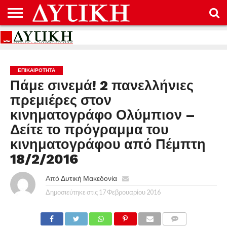
ΑΡΧΙΚΉ
ΕΠΙΚΟΙΝΩΝΊΑ
ΌΡΟΙ
ΠΡΟΣΤΑΣΊΑ
ΧΡΉΣΗΣ
ΠΡΟΣΩΠΙΚΏΝ
ΔΕΔΟΜΈΝΩΝ
ΕΠΙΚΑΙΡΟΤΗΤΑ
Πάμε σινεμά! 2 πανελλήνιες
πρεμιέρες στον
κινηματογράφο Ολύμπιον –
Δείτε το πρόγραμμα του
κινηματογράφου από Πέμπτη
18/2/2016
Από
Δυτική Μακεδονία
Δημοσιεύτηκε στις
17 Φεβρουαρίου 2016