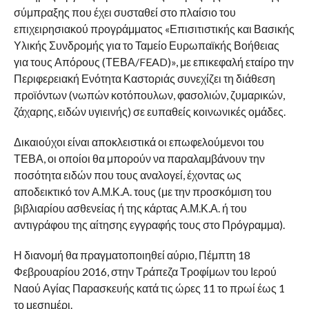
σύμπραξης που έχει συσταθεί στο πλαίσιο του
επιχειρησιακού προγράμματος «Επισιτιστικής και Βασικής
Υλικής Συνδρομής για το Ταμείο Ευρωπαϊκής Βοήθειας
για τους Απόρους (ΤΕΒΑ/FEAD)», με επικεφαλή εταίρο την
Περιφερειακή Ενότητα Καστοριάς συνεχίζει τη διάθεση
προϊόντων (νωπών κοτόπουλων, φασολιών, ζυμαρικών,
ζάχαρης, ειδών υγιεινής) σε ευπαθείς κοινωνικές ομάδες.
Δικαιούχοι είναι αποκλειστικά οι επωφελούμενοι του
ΤΕΒΑ, οι οποίοι θα μπορούν να παραλαμβάνουν την
ποσότητα ειδών που τους αναλογεί, έχοντας ως
αποδεικτικό τον Α.Μ.Κ.Α. τους (με την προσκόμιση του
βιβλιαρίου ασθενείας ή της κάρτας Α.Μ.Κ.Α. ή του
αντιγράφου της αίτησης εγγραφής τους στο Πρόγραμμα).
Η διανομή θα πραγματοποιηθεί αύριο, Πέμπτη 18
Φεβρουαρίου 2016, στην Τράπεζα Τροφίμων του Ιερού
Ναού Αγίας Παρασκευής κατά τις ώρες 11 το πρωί έως 1
το μεσημέρι.