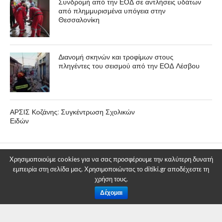
Συνδρομή από την ΕΟΔ σε αντλήσεις υδάτων
από πλημμυρισμένα υπόγεια στην
Θεσσαλονίκη
Διανομή σκηνών και τροφίμων στους
πληγέντες του σεισμού από την ΕΟΔ Λέσβου
ΑΡΣΙΣ Κοζάνης: Συγκέντρωση Σχολικών
Ειδών
Χρησιμοποιούμε cookies για να σας προσφέρουμε την καλύτερη δυνατή
ΕΠΙΚΑΙΡΟΤΗΤΑ
εμπειρία στη σελίδα μας. Χρησιμοποιώντας το ditiki.gr αποδέχεστε τη
Γεωπονικός Σύλλογος
χρήση τους.
Κοζάνης: Πρόσκληση στην
Δέχομαι
κοπή της πρωτοχρονιάτικης
πίτας