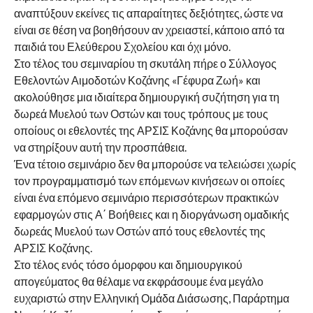
αναπτύξουν εκείνες τις απαραίτητες δεξιότητες, ώστε να
είναι σε θέση να βοηθήσουν αν χρειαστεί, κάποιο από τα
παιδιά του Ελεύθερου Σχολείου και όχι μόνο.
Στο τέλος του σεμιναρίου τη σκυτάλη πήρε ο Σύλλογος
Εθελοντών Αιμοδοτών Κοζάνης «Γέφυρα Ζωή» και
ακολούθησε μια ιδιαίτερα δημιουργική συζήτηση για τη
δωρεά Μυελού των Οστών και τους τρόπους με τους
οποίους οι εθελοντές της ΑΡΣΙΣ Κοζάνης θα μπορούσαν
να στηρίξουν αυτή την προσπάθεια.
Ένα τέτοιο σεμινάριο δεν θα μπορούσε να τελειώσει χωρίς
τον προγραμματισμό των επόμενων κινήσεων οι οποίες
είναι ένα επόμενο σεμινάριο περισσότερων πρακτικών
εφαρμογών στις Α΄ Βοήθειες και η διοργάνωση ομαδικής
δωρεάς Μυελού των Οστών από τους εθελοντές της
ΑΡΣΙΣ Κοζάνης.
Στο τέλος ενός τόσο όμορφου και δημιουργικού
απογεύματος θα θέλαμε να εκφράσουμε ένα μεγάλο
ευχαριστώ στην Ελληνική Ομάδα Διάσωσης, Παράρτημα