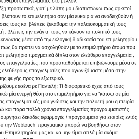
λεύθεροι επαγγελματίες στο μέλλον.
η προσωπικά, γιατί με λύπη μου διαπιστώνω πως αρκετοί
λέπουν το επιμελητήριο σαν μία ευκαιρία να αναδειχθούν ή
ώσεις τους και βλέπεις ξεκάθαρα την παλαιοκομματική τους
ή , βλέπεις την ανάγκη τους να κάνουν το πολιτικό τους
εκινώντας μέσα από την εκλογική διαδικασία του επιμελητηρίου
ύω πως θα πρέπει να ασχοληθούν με το επιμελητήριο άτομα που
 επιμελητήριο πραγματικά δίπλα στον ελεύθερο επαγγελματία ,
τους επαγγελματίες που προσπαθούμε και επιβιώνουμε μέσα σε
υς ελεύθερους επαγγελματίες που αγωνιζόμαστε μέσα στην
της φυγής προς το εξωτερικό.
ηρίξουμε εσένα ρε Παντελή; Τί διαφορετικό έχεις από τους
ικώ μία ενεργή θέση στο επιμελητήριο για να “κάτσω σε μία
ις επαγγελματικές μου γνώσεις και την πολυετή μου εμπειρία
δώ και πάρα πολλά χρόνια επαγγελματίας προγραμματιστής
ουργήσει δεκάδες εφαρμογές / προγράμματα για εταιρίες εντός
μου την Webtouch, πραγματικά μπορώ να βοηθήσω στον
 Επιμελητηρίου μας και να μην είμαι απλά μία ακόμα