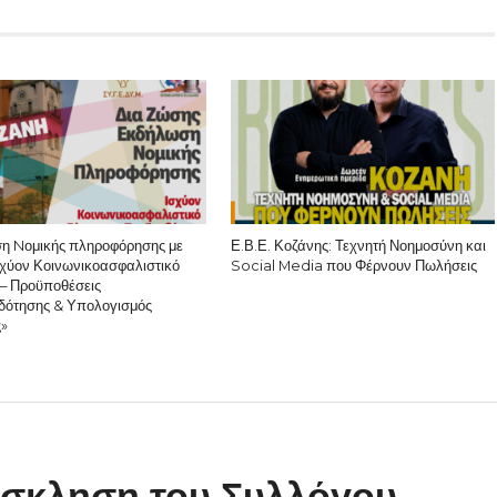
η Nομικής πληροφόρησης με
Ε.Β.Ε. Κοζάνης: Τεχνητή Νοημοσύνη και
σχύον Κοινωνικοασφαλιστικό
Social Media που Φέρνουν Πωλήσεις
– Προϋποθέσεις
δότησης & Υπολογισμός
ς»
σκληση του Συλλόγου