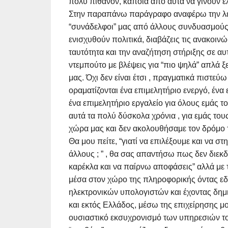
πολύ πιθανόν, κάποια από αυτά να γίνουν ε
Στην παραπάνω παράγραφο αναφέρω την λέξ
“συνάδελφοι” μας από άλλους συνδυασμούς β
ενισχυθούν πολιτικά, διαβάζεις τις ανακοιν
ταυτότητα και την αναζήτηση στήριξης σε αυτ
ντεμπούτο με βλέψεις για “πιο ψηλά” απλά ξ
μας. Όχι δεν είναι έτσι , πραγματικά πιστε
οραματίζονται ένα επιμελητήριο ενεργό, ένα
ένα επιμελητήριο εργαλείο για όλους εμάς 
αυτά τα πολύ δύσκολα χρόνια , για εμάς το
χώρα μας και δεν ακολουθήσαμε τον δρόμο 
Θα μου πείτε, “γιατί να επιλέξουμε και να στ
άλλους ; ” , θα σας απαντήσω πως δεν διεκδ
καρέκλα και να παίρνω αποφάσεις” αλλά με τ
μέσα στον χώρο της πληροφορικής όντας ε
ηλεκτρονικών υπολογιστών και έχοντας δημι
και εκτός Ελλάδος, μέσω της επιχείρησης 
ουσιαστικό εκσυχρονισμό των υπηρεσιών του