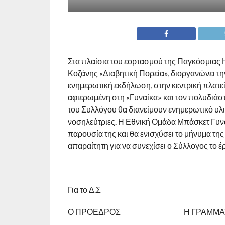
Στα πλαίσια του εορτασμού της Παγκόσμιας 
Κοζάνης «Διαβητική Πορεία», διοργανώνει την
ενημερωτική εκδήλωση, στην κεντρική πλατεί
αφιερωμένη στη «Γυναίκα» και τον πολυδιάστα
του Συλλόγου θα διανείμουν ενημερωτικό υλι
νοσηλεύτριες. Η Εθνική Ομάδα Μπάσκετ Γυναικ
παρουσία της και θα ενισχύσει το μήνυμα της
απαραίτητη για να συνεχίσει ο Σύλλογος το 
Για το Δ.Σ
Ο ΠΡΟΕΔΡΟΣ Η ΓΡΑΜΜΑΤ