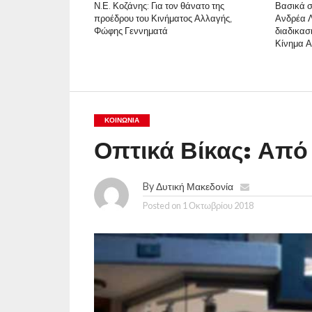
Ν.Ε. Κοζάνης: Για τον θάνατο της
Βασικά σ
προέδρου του Κινήματος Αλλαγής,
Ανδρέα Λ
Φώφης Γεννηματά
διαδικασ
Κίνημα 
ΚΟΙΝΩΝΊΑ
Οπτικά Βίκας: Από 
By
Δυτική Μακεδονία
Posted on
1 Οκτωβρίου 2018