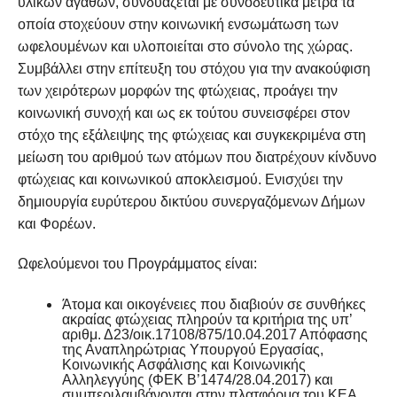
υλικών αγαθών, συνδυάζεται με συνοδευτικά μέτρα τα
οποία στοχεύουν στην κοινωνική ενσωμάτωση των
ωφελουμένων και υλοποιείται στο σύνολο της χώρας.
Συμβάλλει στην επίτευξη του στόχου για την ανακούφιση
των χειρότερων μορφών της φτώχειας, προάγει την
κοινωνική συνοχή και ως εκ τούτου συνεισφέρει στον
στόχο της εξάλειψης της φτώχειας και συγκεκριμένα στη
μείωση του αριθμού των ατόμων που διατρέχουν κίνδυνο
φτώχειας και κοινωνικού αποκλεισμού. Ενισχύει την
δημιουργία ευρύτερου δικτύου συνεργαζόμενων Δήμων
και Φορέων.
Ωφελούμενοι του Προγράμματος είναι:
Άτομα και οικογένειες που διαβιούν σε συνθήκες
ακραίας φτώχειας πληρούν τα κριτήρια της υπ’
αριθμ. Δ23/οικ.17108/875/10.04.2017 Απόφασης
της Αναπληρώτριας Υπουργού Εργασίας,
Κοινωνικής Ασφάλισης και Κοινωνικής
Αλληλεγγύης (ΦΕΚ Β’1474/28.04.2017) και
συμπεριλαμβάνονται στην πλατφόρμα του ΚΕΑ.