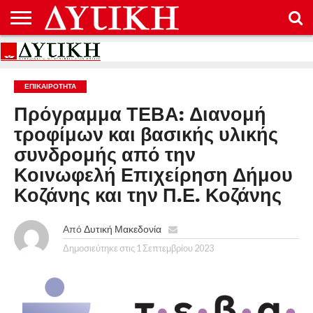
ΑΡΧΙΚΉ
ΕΠΙΚΟΙΝΩΝΊΑ
ΌΡΟΙ
ΠΡΟΣΤΑΣΊΑ
ΧΡΉΣΗΣ
ΠΡΟΣΩΠΙΚΏΝ
ΔΕΔΟΜΈΝΩΝ
ΕΠΙΚΑΙΡΟΤΗΤΑ
Πρόγραμμα ΤΕΒΑ: Διανομή
τροφίμων και βασικής υλικής
συνδρομής από την
Κοινωφελή Επιχείρηση Δήμου
Κοζάνης και την Π.Ε. Κοζάνης
Από
Δυτική Μακεδονία
Δημοσιεύτηκε στις
1 Σεπτεμβρίου 2023