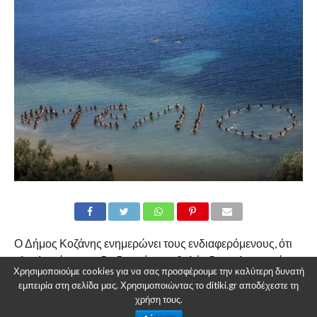
Ο Δήμος Κοζάνης ενημερώνει τους ενδιαφερόμενους, ότι
ολοκληρώνεται η διαδικασία υποβολής δικαιολογητικών
Χρησιμοποιούμε cookies για να σας προσφέρουμε την καλύτερη δυνατή
για τη δωρεάν συμμετοχή παιδιών στις
Παιδικές
εμπειρία στη σελίδα μας. Χρησιμοποιώντας το ditiki.gr αποδέχεστε τη
Κατασκηνώσεις «ΦΤΕΛΙΟ», της Στέγης Παιδιού «Ο
χρήση τους.
Άγιος Στυλιανός».