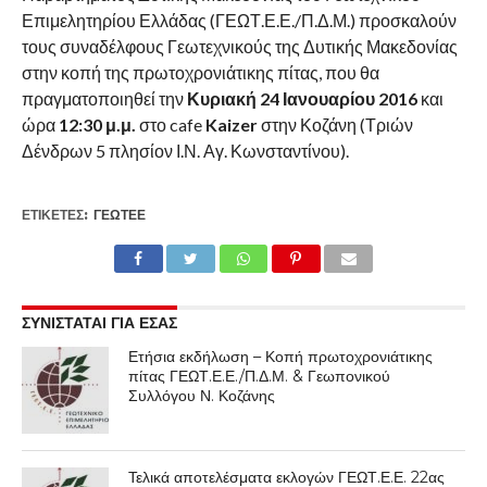
Επιμελητηρίου Ελλάδας (ΓΕΩΤ.Ε.Ε./Π.Δ.Μ.) προσκαλούν
τους συναδέλφους Γεωτεχνικούς της Δυτικής Μακεδονίας
στην κοπή της πρωτοχρονιάτικης πίτας, που θα
πραγματοποιηθεί την
Κυριακή 24 Ιανουαρίου 2016
και
ώρα
12:30 μ.μ.
στο cafe
Kaizer
στην Κοζάνη (Τριών
Δένδρων 5 πλησίον Ι.Ν. Αγ. Κωνσταντίνου).
ΕΤΙΚΕΤΕΣ:
ΓΕΩΤΕΕ
ΣΥΝΙΣΤΑΤΑΙ ΓΙΑ ΕΣΑΣ
Ετήσια εκδήλωση – Κοπή πρωτοχρονιάτικης
πίτας ΓΕΩΤ.Ε.Ε./Π.Δ.Μ. & Γεωπονικού
Συλλόγου Ν. Κοζάνης
Τελικά αποτελέσματα εκλογών ΓΕΩΤ.Ε.Ε. 22ας