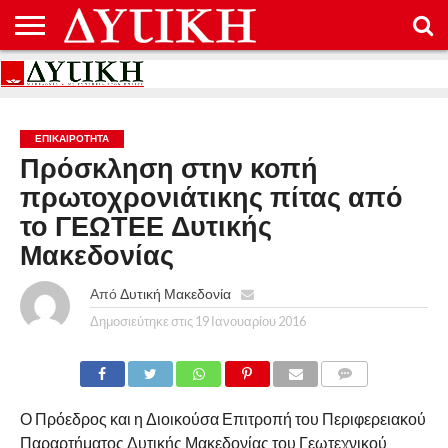
ΑΡΧΙΚΉ
ΕΠΙΚΟΙΝΩΝΊΑ
ΌΡΟΙ
ΠΡΟΣΤΑΣΊΑ
ΧΡΉΣΗΣ
ΠΡΟΣΩΠΙΚΏΝ
ΔΕΔΟΜΈΝΩΝ
ΕΠΙΚΑΙΡΟΤΗΤΑ
Πρόσκληση στην κοπή
πρωτοχρονιάτικης πίτας από
το ΓΕΩΤΕΕ Δυτικής
Μακεδονίας
Από
Δυτική Μακεδονία
Δημοσιεύτηκε στις
19 Ιανουαρίου 2016
COMMENTS
Ο Πρόεδρος και η Διοικούσα Επιτροπή του Περιφερειακού
Παραρτήματος Δυτικής Μακεδονίας του Γεωτεχνικού