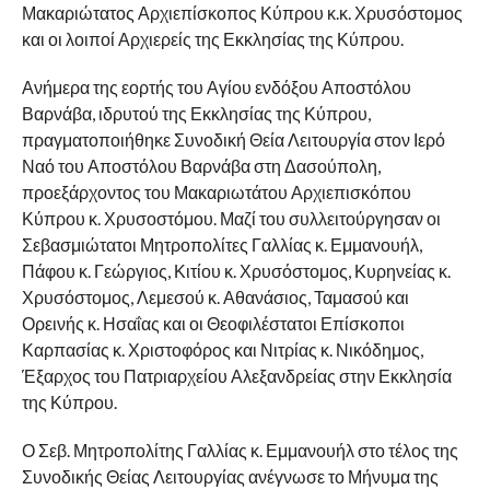
Μακαριώτατος Αρχιεπίσκοπος Κύπρου κ.κ. Χρυσόστομος
και οι λοιποί Αρχιερείς της Εκκλησίας της Κύπρου.
Ανήμερα της εορτής του Αγίου ενδόξου Αποστόλου
Βαρνάβα, ιδρυτού της Εκκλησίας της Κύπρου,
πραγματοποιήθηκε Συνοδική Θεία Λειτουργία στον Ιερό
Ναό του Αποστόλου Βαρνάβα στη Δασούπολη,
προεξάρχοντος του Μακαριωτάτου Αρχιεπισκόπου
Κύπρου κ. Χρυσοστόμου. Μαζί του συλλειτούργησαν οι
Σεβασμιώτατοι Μητροπολίτες Γαλλίας κ. Εμμανουήλ,
Πάφου κ. Γεώργιος, Κιτίου κ. Χρυσόστομος, Κυρηνείας κ.
Χρυσόστομος, Λεμεσού κ. Αθανάσιος, Ταμασού και
Ορεινής κ. Ησαΐας και οι Θεοφιλέστατοι Επίσκοποι
Καρπασίας κ. Χριστοφόρος και Νιτρίας κ. Νικόδημος,
Έξαρχος του Πατριαρχείου Αλεξανδρείας στην Εκκλησία
της Κύπρου.
Ο Σεβ. Μητροπολίτης Γαλλίας κ. Εμμανουήλ στο τέλος της
Συνοδικής Θείας Λειτουργίας ανέγνωσε το Μήνυμα της