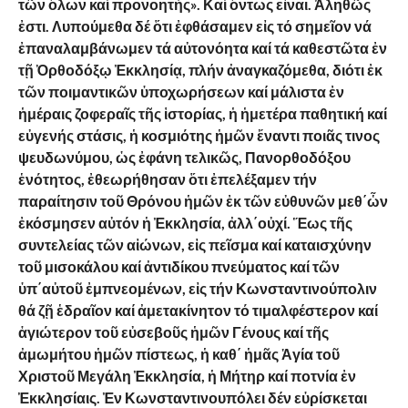
τῶν
ὅλων
καί
προνοητής». Καί ὄντως εἶναι. Ἀληθῶς
ἐστι. Λυπούμεθα δέ ὅτι ἐφθάσαμεν εἰς τό σημεῖον νά
ἐπαναλαμβάνωμεν τά αὐτονόητα καί τά καθεστῶτα ἐν
τῇ Ὀρθοδόξῳ Ἐκκλησίᾳ, πλήν ἀναγκαζόμεθα, διότι ἐκ
τῶν ποιμαντικῶν ὑποχωρήσεων καί μάλιστα ἐν
ἡμέραις ζοφεραῖς τῆς ἱστορίας, ἡ ἡμετέρα παθητική καί
εὐγενής στάσις, ἡ κοσμιότης ἡμῶν ἔναντι ποιᾶς τινος
ψευδωνύμου, ὡς ἐφάνη τελικῶς, Πανορθοδόξου
ἑνότητος, ἐθεωρήθησαν ὅτι ἐπελέξαμεν τήν
παραίτησιν τοῦ Θρόνου ἡμῶν ἐκ τῶν εὐθυνῶν μεθ΄ὧν
ἐκόσμησεν αὐτόν ἡ Ἐκκλησία, ἀλλ΄οὐχί. Ἕως τῆς
συντελείας τῶν αἰώνων, εἰς πεῖσμα καί καταισχύνην
τοῦ μισοκάλου καί ἀντιδίκου πνεύματος καί τῶν
ὑπ΄αὐτοῦ ἐμπνεομένων, εἰς τήν Κωνσταντινούπολιν
θά ζῇ ἑδραῖον καί ἀμετακίνητον τό τιμαλφέστερον καί
ἁγιώτερον τοῦ εὐσεβοῦς ἡμῶν Γένους καί τῆς
ἀμωμήτου ἡμῶν πίστεως, ἡ καθ΄ ἡμᾶς Ἁγία τοῦ
Χριστοῦ Μεγάλη Ἐκκλησία, ἡ Μήτηρ καί ποτνία ἐν
Ἐκκλησίαις. Ἐν Κωνσταντινουπόλει δέν εὑρίσκεται