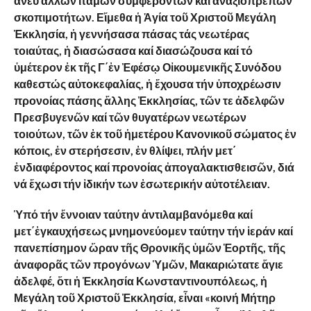
ἄνευ ἄλλων ἰταμῶν συμφερόντων καί ἀναξιοπρεπῶν
σκοπιμοτήτων. Εἴμεθα ἡ Ἁγία τοῦ Χριστοῦ Μεγάλη
Ἐκκλησία, ἡ γεννήσασα πάσας τάς νεωτέρας
τοιαύτας, ἡ διασώσασα καί διασώζουσα καί τό
ὑμέτερον ἐκ τῆς Γ΄ἐν Ἐφέσῳ Οἰκουμενικῆς Συνόδου
καθεστώς αὐτοκεφαλίας, ἡ ἔχουσα τήν ὑποχρέωσιν
προνοίας πάσης ἄλλης Ἐκκλησίας, τῶν τε ἀδελφῶν
Πρεσβυγενῶν καί τῶν θυγατέρων νεωτέρων
τοιούτων, τῶν ἐκ τοῦ ἡμετέρου Κανονικοῦ σώματος ἐν
κόποις, ἐν στερήσεσιν, ἐν θλίψει, πλήν μετ΄
ἐνδιαφέροντος καί προνοίας ἀπογαλακτισθεισῶν, διά
νά ἔχωσι τήν ἰδικήν των ἐσωτερικήν αὐτοτέλειαν.
Ὑπό
τήν
ἔννοιαν
ταύτην
ἀντιλαμβανόμεθα
καί
μετ΄ἐγκαυχήσεως
μνημονεύομεν
ταύτην
τήν
ἱεράν
καί
πανεπίσημον
ὥραν
τῆς
Θρονικῆς
ὑμῶν
Ἑορτῆς,
τῆς
ἀναφορᾶς
τῶν
προγόνων
Ὑμῶν,
Μακαριώτατε
ἅγιε
ἀδελφέ,
ὅτι
ἡ
Ἐκκλησία
Κωνσταντινουπόλεως,
ἡ
Μεγάλη
τοῦ
Χριστοῦ
Ἐκκλησία,
εἶναι «
κοινή
Μήτηρ