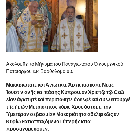
Ακολουθεί το Μήνυμα του Παναγιωτάτου Οικουμενικού
Πατριάρχου κ.κ. Βαρθολομαίου:
Μακαριώτατε καί Ἁγιώτατε Ἀρχιεπίσκοπε Νέας
Ἰουστινιανῆς καί πάσης Κύπρου, ἐν Χριστῷ τῷ Θεῷ
λίαν ἀγαπητέ καί περιπόθητε ἀδελφέ καί συλλειτουργέ
τῆς ἡμῶν Μετριότητος κύριε Χρυσόστομε, τήν
Ὑμετέραν σεβασμίαν Μακαριότητα ἀδελφικῶς ἐν
Κυρίῳ κατασπαζόμενοι, ὑπερήδιστα
προσαγορεύομεν.