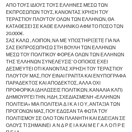
ΑΠΟ ΤΟΥΣ ΙΔΙΟΥΣ ΤΟΥΣ ΕΛΛΗΝΕΣ ΜΕΣΩ ΤΩΝ
ΕΚΠΡΟΣΩΠΩΝ ΤΟΥΣ, ΚΑΝΟΝΤΑΣ ΧΡΗΣΗ ΤΟΥ
ΤΕΡΑΣΤΙΟΥ ΠΛΟΥΤΟΥ ΟΛΩΝ ΤΩΝ ΕΛΛΗΝΩΝ, ΘΑ
ΚΑΤΑΘΕΣΕΙ ΣΕ ΚΑΘΕ ΕΛΛΗΝΙΚΟ ΑΦΜ ΤΟ ΠΟΣΟ ΤΩΝ
20.000€.
ΣΑΣ ΚΑΛΩ , ΛΟΙΠΟΝ, ΝΑ ΜΕ ΥΠΟΣΤΗΡΙΞΕΤΕ ΓΙΑ ΝΑ
ΣΑΣ ΕΚΠΡΟΣΩΠΗΣΩ ΣΤΗ ΒΟΥΛΗ ΤΩΝ ΕΛΛΗΝΩΝ
ΜΕΣΩ ΤΟΥ ΠΟΛΙΤΙΚΟΥ ΦΟΡΕΑ ΟΛΩΝ ΤΩΝ ΕΛΛΗΝΩΝ
ΤΗΣ ‘ΕΛΛΗΝΩΝ ΣΥΝΕΛΕΥΣΙΣ’ Ο ΟΠΟΙΟΣ ΕΧΕΙ
ΔΕΣΜΕΥΤΕΙ ΟΤΙ ΚΑΝΟΝΤΑΣ ΧΡΗΣΗ ΤΟΥ ΤΕΡΑΣΤΙΟΥ
ΠΛΟΥΤΟΥ ΜΑΣ, ΠΟΥ ΕΙΝΑΙ ΓΡΑΠΤΑ ΚΑΙ ΕΝΥΠΟΓΡΑΦΑ
ΠΑΡΑΔΕΚΤΟΣ ΚΑΙ ΑΠΟΔΕΚΤΟΣ, ΑΛΛΑ ΟΧΙ
ΠΡΟΦΟΡΙΚΑ (ΔΗΛΩΣΕΙΣ ΠΟΛΙΤΙΚΩΝ, ΚΑΝΑΛΙΑ ΚΛΠ)
ΔΗΜΙΟΥΡΓΕΙ ΤΗΝ, ΗΔΗ, ΣΧΕΔΙΑΣΜΕΝΗ «ΕΛΛΗΝΩΝ
ΠΟΛΙΤΕΙΑ» ΜΙΑ ΠΟΛΙΤΕΙΑ Δ Ι Κ Α Ι Ο Υ, ΑΝΤΑΞΙΑ ΤΩΝ
ΠΡΟΓΟΝΩΝ ΜΑΣ, ΠΟΥ ΕΔΩΣΑΝ ΤΑ ΦΩΤΑ ΤΟΥ
ΠΟΛΙΤΙΣΜΟΥ ΣΕ ΟΛΟ ΤΟΝ ΠΛΑΝΗΤΗ ΚΑΙ ΕΔΕΙΞΑΝ ΣΕ
ΟΛΟΥΣ ΤΙ ΣΗΜΑΙΝΕΙ Α Ν Δ Ρ Ε Ι Α ΚΑΙ Μ Ε Γ Α Λ Ο Π Ρ Ε