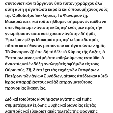
συντονιστικόν τι ὄργανον ὑπό τύπον χοράρχου ἀλλ΄
αὐτή αὕτη ἡ ἀγαπῶσα καρδία καί ὁ πολυμήχανος νοῦς
τῆς Ὀρθοδόξου Ἐκκλησίας. Τό Φανάριον ζῇ,
Μακαριώτατε, καί τοῦτο ἤλθομεν σήμερον ἐνταῦθα νά
ὑπενθυμίσωμεν ἀγαπητικῶς ἀφ’ ἑνός μέν πρός τήν
γνωρίζουσαν αὐτό καί ἔχουσαν ἀγάπην δι΄ ἡμᾶς
Ὑμετέραν φίλην Μακαριότητα, ἀφ’ ἑτέρου δέ πρός
πᾶσαν κατεύθυνσιν μισούντων καί ἀγαπώντων ἡμᾶς.
Τό Φανάριον ζῇ ἐπειδή τό θέλει ὁ Κύριος τῆς Δόξης, ὁ
Ἐσταυρωμένος καί μή ἀποκαθηλούμενος ἐνταῦθα, ὁ
ἀναστάς καί ἐν δόξῃ ἀναληφθείς ἀφ΄ἡμῶν εἰς τούς
Οὐρανούς. Ζῇ, διότι ἔχει τάς εὐχάς τῶν Θεοφόρων
Πατέρων τῶν ἁγίων Συνόδων, αἵτινες ἀπέδωκαν αὐτῷ
ἱεράς ἀπαραβιάστους καί ἀδιαπραγματεύτους
προνομίας διακονίας.
Διό
καί
τοιούτοις
αἰσθήμασιν
ἀγάπης
καί
τιμῆς
συμμετέχομεν
ἐξ
ὅλης
ψυχῆς
καί
διανοίας
εἰς
τάς
λαμπράς
καί
εὐχαριστιακάς
τελετάς
τῆς
Θρονικῆς