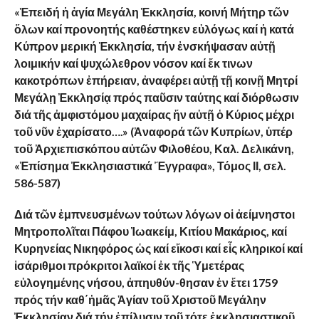
«Ἐπειδή ἡ ἁγία Μεγάλη Ἐκκλησία, κοινή Μήτηρ τῶν
ὅλων καί προνοητής καθέστηκεν εὐλόγως καί ἡ κατά
Κύπρον μερική Ἐκκλησία, τήν ἐνσκήψασαν αὐτῇ
λοιμικήν καί ψυχώλεθρον νόσον καί ἔκ τινων
κακοτρόπων ἐπήρειαν, ἀναφέρει αὐτῇ τῇ κοινῇ Μητρί
Μεγάλῃ Ἐκκλησίᾳ πρός παῦσιν ταύτης καί διόρθωσιν
διά τῆς ἀμφιστόμου μαχαίρας ἥν αὐτῇ ὁ Κύριος μέχρι
τοῦ νῦν ἐχαρίσατο….» (Ἀναφορά τῶν Κυπρίων, ὑπέρ
τοῦ Ἀρχιεπισκόπου αὐτῶν Φιλοθέου, Καλ. Δελικάνη,
«Ἐπίσημα Ἐκκλησιαστικά Ἔγγραφα», Τόμος ΙΙ, σελ.
586-587)
Διά τῶν ἐμπνευσμένων τούτων λόγων οἱ ἀείμνηστοι
Μητροπολῖται Πάφου Ἰωακείμ, Κιτίου Μακάριος, καί
Κυρηνείας Νικηφόρος ὡς καί εἴκοσι καί εἷς κληρικοί καί
ἱσάριθμοι πρόκριτοι λαϊκοί ἐκ τῆς Ὑμετέρας
εὐλογημένης νήσου, ἀπηυθύν-θησαν ἐν ἔτει 1759
πρός τήν καθ΄ἡμᾶς Ἁγίαν τοῦ Χριστοῦ Μεγάλην
Ἐκκλησίαν διά τήν ἐπίλυσιν τοῦ τότε ἐκκλησιαστικοῦ