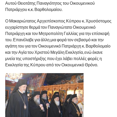
Αυτού Θειοτάτης Παναγιότητος του Οικουμενικού
Πατριάρχου κ.κ. Βαρθολομαίου.
Ο Μακαριώτατος Αρχιεπίσκοπος Κύπρου κ. Χρυσόστομος
ευχαρίστησε θερμά τον Παναγιώτατο Οικουμενικό
Πατριάρχη και τον Μητροπολίτη Γαλλίας για την επίσκεψή
του. Επανέλαβε για άλλη μια φορά τον σεβασμό και την
αγάπη του για τον Οικουμενικό Πατριάρχη κ. Βαρθολομαίο
και την Αγία του Χριστού Μεγάλη Εκκλησία, ενώ έκανε
μνεία της υποστήριξης που έχει λάβει πολλές φορές η
Εκκλησία της Κύπρου από τον Οικουμενικό Θρόνο.