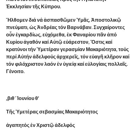
Ἐκκλησίαν τῆς Κύπρου.
Ἤλθομεν
διά
νά
ἁσπασθῶμεν
Ὑμᾶς,
Ἀποστολικῷ
πνεύματι,
ὡς
Ἀνδρέας
τόν
Βαρνάβαν. Συγχαίροντες
οὖν ἐγκαρδίως, εὐχόμεθα, ἐκ Φαναρίου πᾶν ἀπό
Κυρίου ἀγαθόν καί Αὐτῷ εὐάρεστον, Ὅστις καί
κρατύνοι τήν Ὑμετέραν γερασμίαν Μακαριότητα, τούς
περί Αὐτήν ἀδελφούς ἀρχιερεῖς, τόν εὐαγῆ κλῆρον καί
τόν φιλόχριστον λαόν ἐν ὑγιείᾳ καί εὐλογίαις πολλαῖς.
Γένοιτο.
‚βιθ´ Ἰουνίου θ’
Τῆς Ὑμετέρας σεβασμίας Μακαριότητος
ἀγαπητός ἐν Χριστῷ ἀδελφός