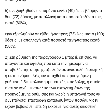
δ) αν εξοφληθούν σε σαράντα εννέα (49) έως εβδομήντα
δύο (72) δόσεις, με απαλλαγή κατά ποσοστό εξήντα τοις
εκατό (60%),
ε)αν εξοφληθούν σε εβδομήντα τρεις (73) έως εκατό (100)
δόσεις, με απαλλαγή κατά ποσοστό πενήντα τοις εκατό
(50%).
2) Στη ρύθμιση της παραγράφου 1 μπορεί, επίσης, να
υπάγονται και οφειλές που κατά την ημερομηνία
υποβολής της αίτησης: α)τελούν σε αναστολή, διοικητική
ή εκ του νόμου, β)έχουν υπαχθεί σε προηγούμενη
ρύθμιση ή διευκόλυνση τμηματικής καταβολής, η οποία
είναι σε ισχύ, με απώλεια των ευεργετημάτων της
προηγούμενης ρύθμισης και χωρίς η υπαγωγή τους να
συνεπάγεται επιστροφή καταβληθέντων ποσών, γ)δεν
έχουν βεβαιωθεί, επειδή εκκρεμεί για αυτές δικαστική