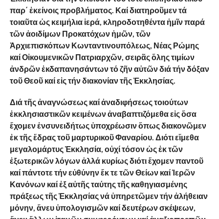
παρ΄ ἐκείνοις προβλήματος. Καί διατηροῦμεν τά
τοιαῦτα ὡς κειμήλια ἱερά, κληροδοτηθέντα ἡμῖν παρά
τῶν ἀοιδίμων Προκατόχων ἡμῶν, τῶν
Ἀρχιεπισκόπων Κωνταντινουπόλεως, Νέας Ρώμης
καί Οἰκουμενικῶν Πατριαρχῶν, σειρᾶς ὅλης τιμίων
ἀνδρῶν ἐκδαπανησάντων τό ζῆν αὐτῶν διά τήν δόξαν
τοῦ Θεοῦ καί εἰς τήν διακονίαν τῆς Ἐκκλησίας.
Διά
τῆς
ἀναγνώσεως
καί
ἀναδιφήσεως
τοιούτων
ἐκκλησιαστικῶν
κειμένων
ἀναβαπτιζόμεθα
εἰς
ὅσα
ἔχομεν
ἐνσυνειδήτως
ὑποχρέωσιν
ὅπως
διακονῶμεν
ἐκ
τῆς
ἕδρας
τοῦ
μαρτυρικοῦ
Φαναρίου. Διότι εἴμεθα
μεγαλομάρτυς Ἐκκλησία, οὐχί τόσον ὡς ἐκ τῶν
ἐξωτερικῶν λόγων ἀλλά κυρίως διότι ἔχομεν παντοῦ
καί πάντοτε τήν εὐθύνην ἔκ τε τῶν Θείων καί Ἱερῶν
Κανόνων καί ἐξ αὐτῆς ταύτης τῆς καθηγιασμένης
πράξεως τῆς Ἐκκλησίας νά ὑπηρετῶμεν τήν ἀλήθειαν
μόνην, ἄνευ ὑπολογισμῶν καί δευτέρων σκέψεων,