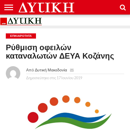
ΑΡΧΙΚΉ
ΕΠΙΚΟΙΝΩΝΊΑ
ΌΡΟΙ
ΠΡΟΣΤΑΣΊΑ
ΧΡΉΣΗΣ
ΠΡΟΣΩΠΙΚΏΝ
ΔΕΔΟΜΈΝΩΝ
ΕΠΙΚΑΙΡΟΤΗΤΑ
Ρύθμιση οφειλών
καταναλωτών ΔΕΥΑ Κοζάνης
Από
Δυτική Μακεδονία
Δημοσιεύτηκε στις
17 Ιουνίου 2019