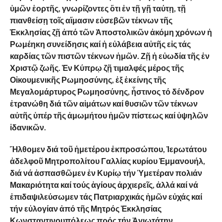
ὑμῶν
ἑορτῆς,
γνωρίζοντες
ὅτι
ἐν
τῇ
γῇ
ταύτῃ,
τῇ
πιανθείσῃ
τοῖς
αἵμασιν
εὐσεβῶν
τέκνων
τῆς
Ἐκκλησίας
ζῇ
ἀπό
τῶν
Ἀποστολικῶν
ἀκόμη
χρόνων
ἡ
Ρωμέηκη
συνείδησις
καί
ἡ
εὐλάβεια
αὐτῆς
εἰς
τάς
καρδίας
τῶν
πιστῶν
τέκνων
ἡμῶν. Ζῇ ἡ εὐωδία τῆς ἐν
Χριστῷ ζωῆς. Ἐν Κύπρῳ ζῇ τιμαλφές μέρος τῆς
Οἰκουμενικῆς Ρωμηοσύνης, ἐξ ἐκείνης τῆς
Μεγαλομάρτυρος Ρωμηοσύνης, ἧστινος τό δένδρον
ἐτρανώθη διά τῶν αἱμάτων καί θυσιῶν τῶν τέκνων
αὐτῆς ὑπέρ τῆς ἀμωμήτου ἡμῶν πίστεως καί ὑψηλῶν
ἰδανικῶν.
Ἤλθομεν διά τοῦ ἡμετέρου ἐκπροσώπου, Ἱερωτάτου
ἀδελφοῦ Μητροπολίτου Γαλλίας κυρίου Ἐμμανουήλ,
διά νά ἀσπασθῶμεν ἐν Κυρίῳ τήν Ὑμετέραν πολιάν
Μακαριότητα καί τούς ἁγίους ἀρχιερεῖς, ἀλλά καί νά
ἐπιδαψιλεύσωμεν τάς Πατριαρχικάς ἡμῶν εὐχάς καί
τήν εὐλογίαν ἀπό τῆς Μητρός Ἐκκλησίας
Κωνσταντινουπόλεως πρός τήν Ἁγιωτάτην