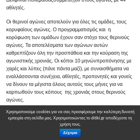
αθλητές.
Οι θερινοί αγώνες αποτελούν για όλες τις ομάδες, τους
κορυφαίους αγώνες. Ο προγραμματισμός και η
κορύφωση των ομάδων έχουν σαν στόχο τους θερινούς
αγώνες. Τα αποτελέσματα των αγώνων αυτών
καθρεπτίζουν όλη την προσπάθεια και την κούραση της
αγωνιστικής χρονιάς. Οι κόποι 10 μηνώνπροπόνησης με
χαρές και λύπες (πάνε πάντα μαζί), με συναισθήματα να
εναλλάσσονται συνέχεια, αθλητές, προπονητές και γονείς
να δίνουν τα μέγιστα όλους αυτούς τους μήνες για να
καρπωθούν τους κόπους της χρονιάς στους θερινούς
αγώνες.
Χρησιμοποιούμε cookies για να σας προσφέρουμε την καλύτερη δυνατή
Το πρωί της Παρασκευής 7 Ιουνίου ξεκίνησε ο
εμπειρία στη σελίδα μας. Χρησιμοποιώντας το ditiki.gr αποδέχεστε τη
αγωνιστικός «Γολγοθάς» και με το πέραςέξι αγωνιστικών
χρήση τους.
τέλειωσε το βράδυ της Κυριακής. Σε μια άψογη οργάνωση
Δέχομαι
αγώνων και σε όμορφο ανοικτό κολυμβητήριο