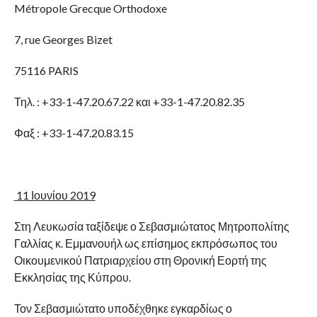
Métropole Grecque Orthodoxe
7, rue Georges Bizet
75116 PARIS
Τηλ. : +33-1-47.20.67.22 και +33-1-47.20.82.35
Φαξ : +33-1-47.20.83.15
11 Ιουνίου 2019
Στη Λευκωσία ταξίδεψε ο Σεβασμιώτατος Μητροπολίτης
Γαλλίας κ. Εμμανουήλ ως επίσημος εκπρόσωπος του
Οικουμενικού Πατριαρχείου στη Θρονική Εορτή της
Εκκλησίας της Κύπρου.
Τον Σεβασμιώτατο υποδέχθηκε εγκαρδίως ο