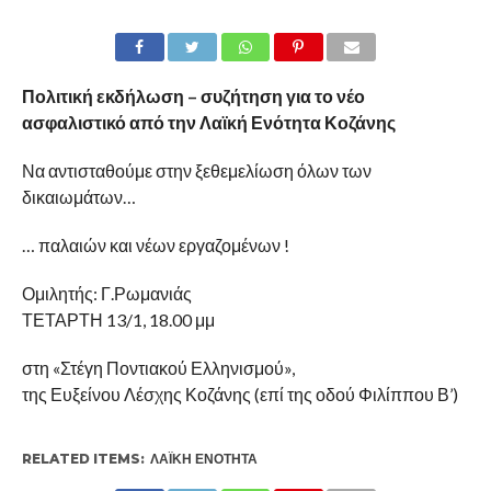
Πολιτική εκδήλωση – συζήτηση για το νέο
ασφαλιστικό από την Λαϊκή Ενότητα Κοζάνης
Να αντισταθούμε στην ξεθεμελίωση όλων των
δικαιωμάτων…
… παλαιών και νέων εργαζομένων !
Ομιλητής: Γ.Ρωμανιάς
ΤΕΤΑΡΤΗ 13/1, 18.00 μμ
στη «Στέγη Ποντιακού Ελληνισμού»,
της Ευξείνου Λέσχης Κοζάνης (επί της οδού Φιλίππου Β’)
RELATED ITEMS:
ΛΑΪΚΉ ΕΝΌΤΗΤΑ