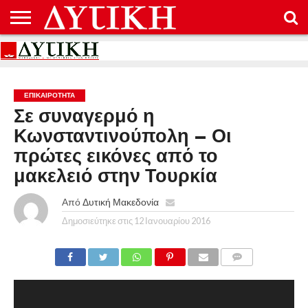
ΑΡΧΙΚΉ
ΕΠΙΚΟΙΝΩΝΊΑ
ΌΡΟΙ
ΠΡΟΣΤΑΣΊΑ
ΧΡΉΣΗΣ
ΠΡΟΣΩΠΙΚΏΝ
ΔΕΔΟΜΈΝΩΝ
ΕΠΙΚΑΙΡΟΤΗΤΑ
Σε συναγερμό η
Κωνσταντινούπολη – Οι
πρώτες εικόνες από το
μακελειό στην Τουρκία
Από
Δυτική Μακεδονία
Δημοσιεύτηκε στις
12 Ιανουαρίου 2016
COMMENTS