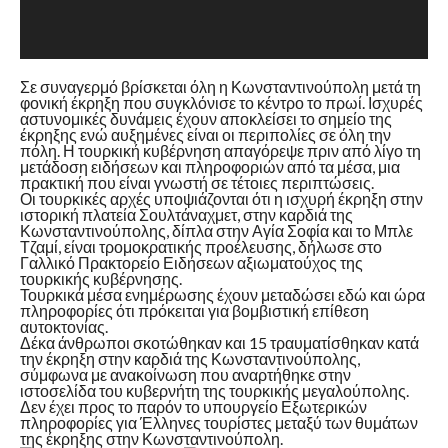
Σε συναγερμό βρίσκεται όλη η Κωνσταντινούπολη μετά τη
φονική έκρηξη που συγκλόνισε το κέντρο το πρωί. Ισχυρές
αστυνομικές δυνάμεις έχουν αποκλείσει το σημείο της
έκρηξης ενώ αυξημένες είναι οι περιπολίες σε όλη την
πόλη. Η τουρκική κυβέρνηση απαγόρεψε πριν από λίγο τη
μετάδοση ειδήσεων και πληροφοριών από τα μέσα, μια
πρακτική που είναι γνωστή σε τέτοιες περιπτώσεις.
Οι τουρκικές αρχές υποψιάζονται ότι η ισχυρή έκρηξη στην
ιστορική πλατεία Σουλτάναχμετ, στην καρδιά της
Κωνσταντινούπολης, δίπλα στην Αγία Σοφία και το Μπλε
Τζαμί, είναι τρομοκρατικής προέλευσης, δήλωσε στο
Γαλλικό Πρακτορείο Ειδήσεων αξιωματούχος της
τουρκικής κυβέρνησης.
Τουρκικά μέσα ενημέρωσης έχουν μεταδώσει εδώ και ώρα
πληροφορίες ότι πρόκειται για βομβιστική επίθεση
αυτοκτονίας.
Δέκα άνθρωποι σκοτώθηκαν και 15 τραυματίσθηκαν κατά
την έκρηξη στην καρδιά της Κωνσταντινούπολης,
σύμφωνα με ανακοίνωση που αναρτήθηκε στην
ιστοσελίδα του κυβερνήτη της τουρκικής μεγαλούπολης.
Δεν έχει προς το παρόν το υπουργείο Εξωτερικών
πληροφορίες για Έλληνες τουρίστες μεταξύ των θυμάτων
της έκρηξης στην Κωνσταντινούπολη.