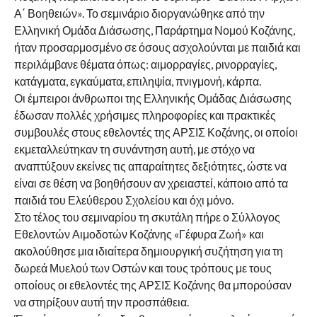
Α΄ Βοηθειών». Το σεμινάριο διοργανώθηκε από την
Ελληνική Ομάδα Διάσωσης, Παράρτημα Νομού Κοζάνης,
ήταν προσαρμοσμένο σε όσους ασχολούνται με παιδιά και
περιλάμβανε θέματα όπως: αιμορραγίες, ρινορραγίες,
κατάγματα, εγκαύματα, επιληψία, πνιγμονή, κάρπα.
Οι έμπειροι άνθρωποι της Ελληνικής Ομάδας Διάσωσης
έδωσαν πολλές χρήσιμες πληροφορίες και πρακτικές
συμβουλές στους εθελοντές της ΑΡΣΙΣ Κοζάνης, οι οποίοι
εκμεταλλεύτηκαν τη συνάντηση αυτή, με στόχο να
αναπτύξουν εκείνες τις απαραίτητες δεξιότητες, ώστε να
είναι σε θέση να βοηθήσουν αν χρειαστεί, κάποιο από τα
παιδιά του Ελεύθερου Σχολείου και όχι μόνο.
Στο τέλος του σεμιναρίου τη σκυτάλη πήρε ο Σύλλογος
Εθελοντών Αιμοδοτών Κοζάνης «Γέφυρα Ζωή» και
ακολούθησε μια ιδιαίτερα δημιουργική συζήτηση για τη
δωρεά Μυελού των Οστών και τους τρόπους με τους
οποίους οι εθελοντές της ΑΡΣΙΣ Κοζάνης θα μπορούσαν
να στηρίξουν αυτή την προσπάθεια.