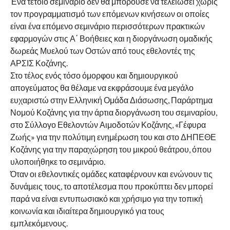
Ένα τέτοιο σεμινάριο δεν θα μπορούσε να τελειώσει χωρίς
τον προγραμματισμό των επόμενων κινήσεων οι οποίες
είναι ένα επόμενο σεμινάριο περισσότερων πρακτικών
εφαρμογών στις Α΄ Βοήθειες και η διοργάνωση ομαδικής
δωρεάς Μυελού των Οστών από τους εθελοντές της
ΑΡΣΙΣ Κοζάνης.
Στο τέλος ενός τόσο όμορφου και δημιουργικού
απογεύματος θα θέλαμε να εκφράσουμε ένα μεγάλο
ευχαριστώ στην Ελληνική Ομάδα Διάσωσης, Παράρτημα
Νομού Κοζάνης για την άρτια διοργάνωση του σεμιναρίου,
στο Σύλλογο Εθελοντών Αιμοδοτών Κοζάνης, «Γέφυρα
Ζωής» για την πολύτιμη ενημέρωση του και στο ΔΗΠΕΘΕ
Κοζάνης για την παραχώρηση του μικρού θεάτρου, όπου
υλοποιήθηκε το σεμινάριο.
Όταν οι εθελοντικές ομάδες καταφέρνουν και ενώνουν τις
δυνάμεις τους, το αποτέλεσμα που προκύπτει δεν μπορεί
παρά να είναι εντυπωσιακό και χρήσιμο για την τοπική
κοινωνία και ιδιαίτερα δημιουργικό για τους
εμπλεκόμενους.