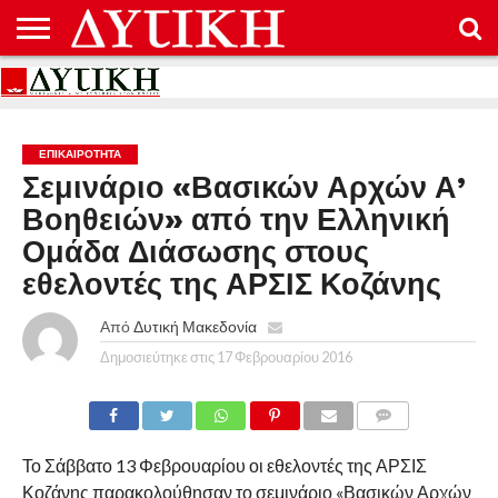
ΑΡΧΙΚΉ
ΕΠΙΚΟΙΝΩΝΊΑ
ΌΡΟΙ
ΠΡΟΣΤΑΣΊΑ
ΧΡΉΣΗΣ
ΠΡΟΣΩΠΙΚΏΝ
ΔΕΔΟΜΈΝΩΝ
ΕΠΙΚΑΙΡΟΤΗΤΑ
Σεμινάριο «Βασικών Αρχών Α’
Βοηθειών» από την Ελληνική
Ομάδα Διάσωσης στους
εθελοντές της ΑΡΣΙΣ Κοζάνης
Από
Δυτική Μακεδονία
Δημοσιεύτηκε στις
17 Φεβρουαρίου 2016
COMMENTS
Το Σάββατο 13 Φεβρουαρίου οι εθελοντές της ΑΡΣΙΣ
Κοζάνης παρακολούθησαν το σεμινάριο «Βασικών Αρχών