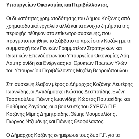
Υπουργείων Οικονομίας και Περιβάλλοντος
Οι δυνατότητες χρηματοδότησης του Δήμου Κοζάνης από
χρηματοδοτικά εργαλεία αλλά και τα ανοιχτά ζητήματα της
περιοχής, τέθηκαν στο επίκεντρο σύσκεψης, που
πραγματοποιήθηκε το Σάββατο το πρωί στην Κοζάνη με τη
συμμετοχή των Γενικών Γραμματέων Στρατηγικών και
Ιδιωτικών Επενδύσεων του Υπουργείου Οικονομίας Λόη
Λαμπριανίδη και Ενέργειας και Ορυκτών Πρώτων Υλών
του Υπουργείου Περιβάλλοντος Μιχάλη Βερροιόπουλου.
Στη σύσκεψη έλαβαν μέρος ο Δήμαρχος Κοζάνης Λευτέρης
Ιωαννίδης, οι Αντιδήμαρχοι Κώστας Δεσποτίδης, Ελένη
Τασοπούλου, Γιάννης Ιωαννίδης, Κώστας Πουτακίδης και
Ευθύμιος Ζαγάρας, οι 4 βουλευτές του ΣΥΡΙΖΑ Π.Ε.
Κοζάνης Μίμης Δημητριάδης, Θέμης Μουμουλίδης ,
Γιώργος Ντζιμάνης και Γιάννης Θεοφύλακτος.
Ο Δήμαρχος Κοζάνης ενημέρωσε τους δύο Γ.Γ. για τα