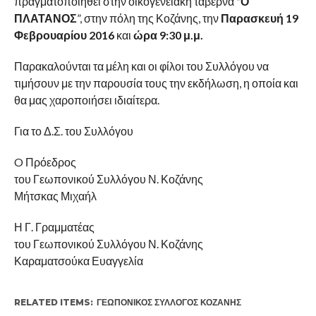
πραγματοποιηθεί στην οικογενειακή ταβέρνα
“Ο
ΠΛΑΤΑΝΟΣ
”, στην πόλη της Κοζάνης, την
Παρασκευή 19
Φεβρουαρίου 2016
και
ώρα 9:30 μ.μ.
Παρακαλούνται τα μέλη και οι φίλοι του Συλλόγου να
τιμήσουν με την παρουσία τους την εκδήλωση, η οποία και
θα μας χαροποιήσει ιδιαίτερα.
Για το Δ.Σ. του Συλλόγου
O Πρόεδρος
του Γεωπονικού Συλλόγου Ν. Κοζάνης
Μήτσκας Μιχαήλ
Η Γ. Γραμματέας
του Γεωπονικού Συλλόγου Ν. Κοζάνης
Καραματσούκα Ευαγγελία
RELATED ITEMS:
ΓΕΩΠΟΝΙΚΌΣ ΣΎΛΛΟΓΟΣ ΚΟΖΆΝΗΣ