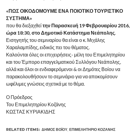
«ΠΩΣ ΟΙΚΟΔΟΜΟΥΜΕ ΕΝΑ ΠΟΙΟΤΙΚΟ ΤΟΥΡΙΣΤΙΚΟ
ΣΥΣΤΗΜΑ»
που θα διεξαχθεί
την Παρασκευή 19 Φεβρουαρίου 2016,
ώρα 18:30, στο Δημοτικό Κατάστημα Νεάπολης
.
Εισηγητής του σεμιναρίου θα είναι ο κ. Μιχάλης
Χαραλαμπίδης, ειδικός πει του θέματος.
Καλούνται όλες οι επιχειρήσεις- μέλη του Επιμελητηρίου
και του Έμπορο επαγγελματικού Συλλόγου Νεάπολης,
αλλά και όλοι οι ενδιαφερόμενοι & οι Δημότες Βοίου να
παρακολουθήσουν το σεμινάριο για να αποκομίσουν
ωφέλιμες γνώσεις σχετικά με το θέμα.
Ο Πρόεδρος
Του Επιμελητηρίου Κοζάνης
ΚΩΣΤΑΣ ΚΥΡΙΑΚΙΔΗΣ
RELATED ITEMS:
ΔΉΜΟΣ ΒΟΪ́ΟΥ
,
ΕΠΙΜΕΛΗΤΉΡΙΟ ΚΟΖΆΝΗΣ