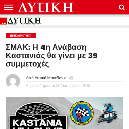
ΑΡΧΙΚΉ
ΕΠΙΚΟΙΝΩΝΊΑ
ΌΡΟΙ
ΠΡΟΣΤΑΣΊΑ
ΧΡΉΣΗΣ
ΠΡΟΣΩΠΙΚΏΝ
ΔΕΔΟΜΈΝΩΝ
ΕΠΙΚΑΙΡΟΤΗΤΑ
ΣΜΑΚ: Η 4η Ανάβαση
Καστανιάς θα γίνει με 39
συμμετοχές
Από
Δυτική Μακεδονία
Δημοσιεύτηκε στις
30 Σεπτεμβρίου 2018