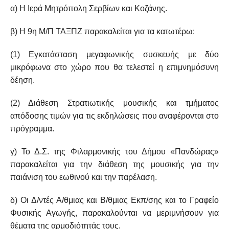
α) Η Ιερά Μητρόπολη Σερβίων και Κοζάνης.
β) Η 9η
M
/Π ΤΑΞΠΖ παρακαλείται για τα κατωτέρω:
(1) Εγκατάσταση μεγαφωνικής συσκευής με δύο
μικρόφωνα στο χώρο που θα τελεστεί η επιμνημόσυνη
δέηση.
(2) Διάθεση Στρατιωτικής μουσικής και τμήματος
απόδοσης τιμών για τις εκδηλώσεις που αναφέρονται στο
πρόγραμμα.
γ) Το Δ.Σ. της Φιλαρμονικής του Δήμου «Πανδώρας»
παρακαλείται για την διάθεση της μουσικής για την
παιάνιση του εωθινού και την παρέλαση.
δ) Οι Δ/ντές Α/θμιας και Β/θμιας Εκπ/σης και το Γραφείο
Φυσικής Αγωγής, παρακαλούνται να μεριμνήσουν για
θέματα της αρμοδιότητάς τους.