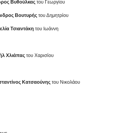
υθούλκας
του Γεωργίου
ς Βουτυρής
του Δημητρίου
 Τσιαντάκη
του Ιωάννη
ήλ Χλιάπας
του Χαρισίου
αντίνος Κατσαούνης
του Νικολάου