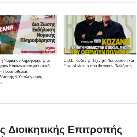
η Nομικής πληροφόρησης με
Ε.Β.Ε. Κοζάνης: Τεχνητή Νοημοσύνη και
σχύον Κοινωνικοασφαλιστικό
Social Media που Φέρνουν Πωλήσεις
– Προϋποθέσεις
δότησης & Υπολογισμός
ς»
ς Διοικητικής Επιτροπής