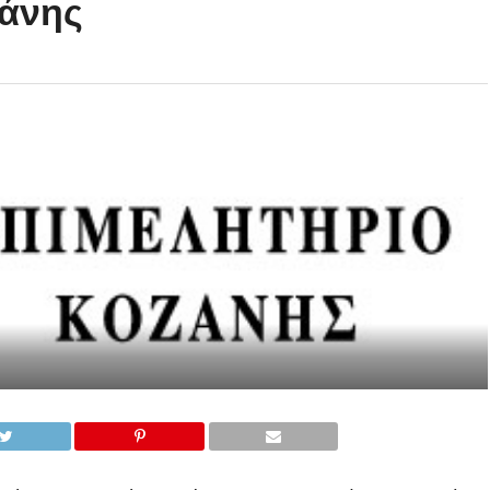
ζάνης