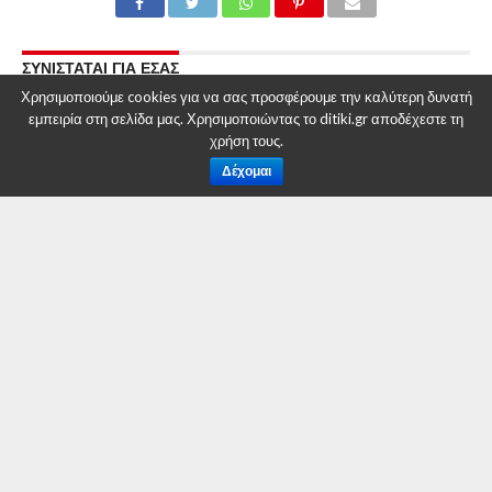
ΣΥΝΙΣΤΑΤΑΙ ΓΙΑ ΕΣΑΣ
Χρησιμοποιούμε cookies για να σας προσφέρουμε την καλύτερη δυνατή
Με επιτυχία πραγματοποιήθηκε η εκδήλωση
εμπειρία στη σελίδα μας. Χρησιμοποιώντας το ditiki.gr αποδέχεστε τη
για το Κοινωνικοασφαλιστικό Σύστημα και τη
Συνταξιοδότηση
χρήση τους.
Δέχομαι
Εκδήλωση Nομικής πληροφόρησης με θέμα:
«Ισχύον Κοινωνικοασφαλιστικό Σύστημα –
Προϋποθέσεις Συνταξιοδότησης &
Υπολογισμός Σύνταξης»
Ε.Β.Ε. Κοζάνης: Τεχνητή Νοημοσύνη και
Social Media που Φέρνουν Πωλήσεις
ΕΠΙΚΑΙΡΟΤΗΤΑ