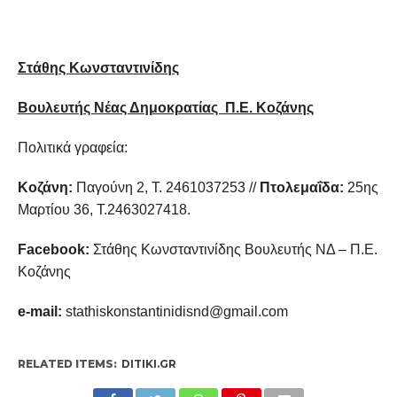
Στάθης Κωνσταντινίδης
Βουλευτής Νέας Δημοκρατίας Π.Ε. Κοζάνης
Πολιτικά γραφεία:
Κοζάνη:
Παγούνη 2, Τ. 2461037253 //
Πτολεμαΐδα:
25ης
Μαρτίου 36, Τ.2463027418.
Facebook:
Στάθης Κωνσταντινίδης Βουλευτής ΝΔ – Π.Ε.
Κοζάνης
e-mail:
stathiskοnstantinidisnd@gmail.com
RELATED ITEMS:
DITIKI.GR