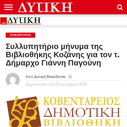
ΑΡΧΙΚΉ
ΕΠΙΚΟΙΝΩΝΊΑ
ΌΡΟΙ
ΠΡΟΣΤΑΣΊΑ
ΧΡΉΣΗΣ
ΠΡΟΣΩΠΙΚΏΝ
ΔΕΔΟΜΈΝΩΝ
ΕΠΙΚΑΙΡΟΤΗΤΑ
Συλλυπητήριο μήνυμα της
Βιβλιοθήκης Κοζάνης για τον τ.
Δήμαρχο Γιάννη Παγούνη
Από
Δυτική Μακεδονία
Δημοσιεύτηκε στις
9 Σεπτεμβρίου 2020