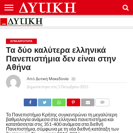
ΑΡΧΙΚΉ
ΕΠΙΚΟΙΝΩΝΊΑ
ΌΡΟΙ
ΠΡΟΣΤΑΣΊΑ
ΧΡΉΣΗΣ
ΠΡΟΣΩΠΙΚΏΝ
ΔΕΔΟΜΈΝΩΝ
ΕΠΙΚΑΙΡΟΤΗΤΑ
Τα δύο καλύτερα ελληνικά
Πανεπιστήμια δεν είναι στην
Αθήνα
Από
Δυτική Μακεδονία
Δημοσιεύτηκε στις
1 Οκτωβρίου 2015
COMMENTS
Το Πανεπιστήμιο Κρήτης συγκεντρώνει τη μεγαλύτερη
βαθμολογία ανάμεσα στα ελληνικά πανεπιστήμια και
κατατάσσεται στις 351-400 ανάμεσα στα διεθνή
Πανεπιστήμια, σύμφωνα με τη νέα διεθνή κατάταξη των