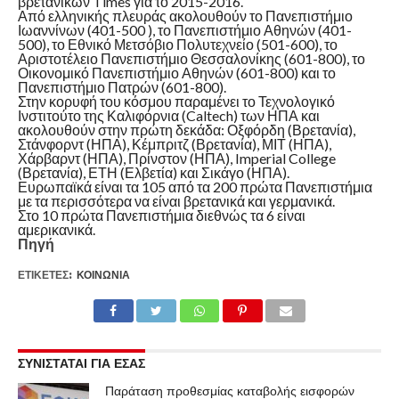
βρετανικών Times για το 2015-2016.
Από ελληνικής πλευράς ακολουθούν το Πανεπιστήμιο
Ιωαννίνων (401-500 ), το Πανεπιστήμιο Αθηνών (401-
500), το Εθνικό Μετσόβιο Πολυτεχνείο (501-600), το
Αριστοτέλειο Πανεπιστήμιο Θεσσαλονίκης (601-800), το
Οικονομικό Πανεπιστήμιο Αθηνών (601-800) και το
Πανεπιστήμιο Πατρών (601-800).
Στην κορυφή του κόσμου παραμένει το Τεχνολογικό
Ινστιτούτο της Καλιφόρνια (Caltech) των ΗΠΑ και
ακολουθούν στην πρώτη δεκάδα: Οξφόρδη (Βρετανία),
Στάνφορντ (ΗΠΑ), Κέμπριτζ (Βρετανία), ΜΙΤ (ΗΠΑ),
Χάρβαρντ (ΗΠΑ), Πρίνστον (ΗΠΑ), Imperial College
(Βρετανία), ΕΤΗ (Ελβετία) και Σικάγο (ΗΠΑ).
Ευρωπαϊκά είναι τα 105 από τα 200 πρώτα Πανεπιστήμια
με τα περισσότερα να είναι βρετανικά και γερμανικά.
Στο 10 πρώτα Πανεπιστήμια διεθνώς τα 6 είναι
αμερικανικά.
Πηγή
ΕΤΙΚΕΤΕΣ:
ΚΟΙΝΩΝΊΑ
ΣΥΝΙΣΤΑΤΑΙ ΓΙΑ ΕΣΑΣ
Παράταση προθεσμίας καταβολής εισφορών