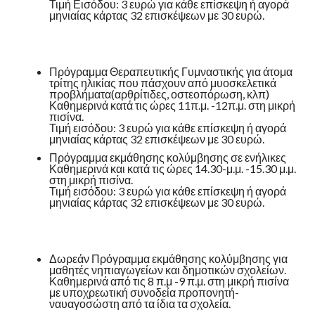
Τιμή Εισόδου: 3 ευρώ για κάθε επίσκεψη ή αγορά
μηνιαίας κάρτας 32 επισκέψεων με 30 ευρώ.
Πρόγραμμα Θεραπευτικής Γυμναστικής για άτομα
τρίτης ηλικίας που πάσχουν από μυοσκελετικά
προβλήματα(αρθρίτιδες, οστεοπόρωση, κλπ)
Καθημερινά κατά τις ώρες 11π.μ. -12π.μ. στη μικρή
πισίνα.
Τιμή εισόδου: 3 ευρώ για κάθε επίσκεψη ή αγορά
μηνιαίας κάρτας 32 επισκέψεων με 30 ευρώ.
Πρόγραμμα εκμάθησης κολύμβησης σε ενήλικες
Καθημερινά και κατά τις ώρες 14.30-μ.μ. -15.30 μ.μ.
στη μικρή πισίνα.
Τιμή εισόδου: 3 ευρώ για κάθε επίσκεψη ή αγορά
μηνιαίας κάρτας 32 επισκέψεων με 30 ευρώ.
Δωρεάν Πρόγραμμα εκμάθησης κολύμβησης για
μαθητές νηπιαγωγείων και δημοτικών σχολείων.
Καθημερινά από τις 8 π.μ -9 π.μ. στη μικρή πισίνα
με υποχρεωτική συνοδεία προπονητή-
ναυαγοσώστη από τα ίδια τα σχολεία.