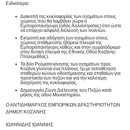
Ειδικότερα:
Διακοπή της κυκλοφορίας των οχημάτων στους
χώρους που θα λαμβάνει χώρα η
Εμποροπανήγυρη (οδός Αηλιόστρατας) έτσι ώστε
να υπάρχει ασφαλή διέλευση των πολιτών.
Εκτροπή και οδήγηση των οχημάτων στους
χώρους στάθμευσης (βόρεια πλευρά της
Εμποροπανήγυρις καθώς και στον χωματόδρομο
στην δυτική πλευρά της Εθνικής Οδού Κοζάνης-
Πτολεμαΐδας).
Τα δύο Ρεύματα κίνησης των οχημάτων προς
Κοζάνη γίνονται ένα πλάτους 5μ με τοποθέτηση
σταθερών κώνων οδοσήμανσης και στηθαίων για
προστασία των πεζών και για την καλύτερη
διαχείριση της κυκλοφορίας.
Δημιουργία Ζώνη Διέλευσης των Πεζών κατά
μήκος της οδού Μοναστηρίου.
Ο ΑΝΤΙΔΗΜΑΡΧΟΣ ΕΜΠΟΡΙΚΩΝ ΔΡΑΣΤΗΡΙΟΤΗΤΩΝ
ΔΗΜΟΥ ΚΟΖΑΝΗΣ
ΙΩΑΝΝΙΔΗΣ ΙΩΑΝΝΗΣ