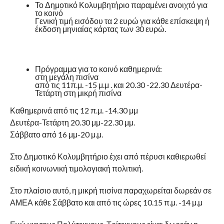
Το Δημοτικό Κολυμβητήριο παραμένει ανοιχτό για
το κοινό
Γενική τιμή εισόδου τα 2 ευρώ για κάθε επίσκεψη ή
έκδοση μηνιαίας κάρτας των 30 ευρώ.
Πρόγραμμα για το κοινό καθημερινά:
στη μεγάλη πισίνα
από τις 11π.μ. -15 μ.μ . και 20.30 -22.30 Δευτέρα-
Τετάρτη στη μικρή πισίνα
Καθημερινά από τις 12 π.μ. -14.30 μμ
Δευτέρα-Τετάρτη 20.30 μμ-22.30 μμ.
Σάββατο από 16 μμ-20 μ.μ.
Στο Δημοτικό Κολυμβητήριο έχει από πέρυσι καθιερωθεί
ειδική κοινωνική τιμολογιακή πολιτική.
Στο πλαίσιο αυτό, η μικρή πισίνα παραχωρείται δωρεάν σε
ΑΜΕΑ κάθε Σάββατο και από τις ώρες 10.15 π.μ. -14 μ.μ