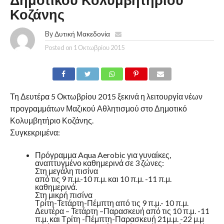
Δημοτικού Κολυμβητηρίου
Κοζάνης
By
Δυτική Μακεδονία
Posted on
1 Οκτωβρίου 2015
Τη Δευτέρα 5 Οκτωβρίου 2015 ξεκινά η λειτουργία νέων
προγραμμάτων Μαζικού Αθλητισμού στο Δημοτικό
Κολυμβητήριο Κοζάνης.
Συγκεκριμένα:
Πρόγραμμα Aqua Aerobic για γυναίκες,
αναπτυγμένο καθημερινά σε 3 ζώνες:
Στη μεγάλη πισίνα
από τις 9 π.μ.-10 π.μ. και 10 π.μ. -11 π.μ.
καθημερινά.
Στη μικρή πισίνα
Τρίτη-Τετάρτη-Πέμπτη από τις 9 π.μ.- 10 π.μ.
Δευτέρα – Τετάρτη –Παρασκευή από τις 10 π.μ. -11
π.μ. και Τρίτη -Πέμπτη-Παρασκευή 21μ.μ. -22 μ.μ