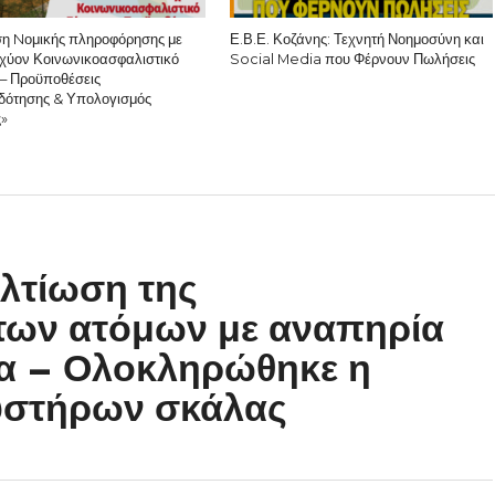
η Nομικής πληροφόρησης με
Ε.Β.Ε. Κοζάνης: Τεχνητή Νοημοσύνη και
σχύον Κοινωνικοασφαλιστικό
Social Media που Φέρνουν Πωλήσεις
– Προϋποθέσεις
δότησης & Υπολογισμός
ς»
λτίωση της
των ατόμων με αναπηρία
ια – Ολοκληρώθηκε η
υστήρων σκάλας