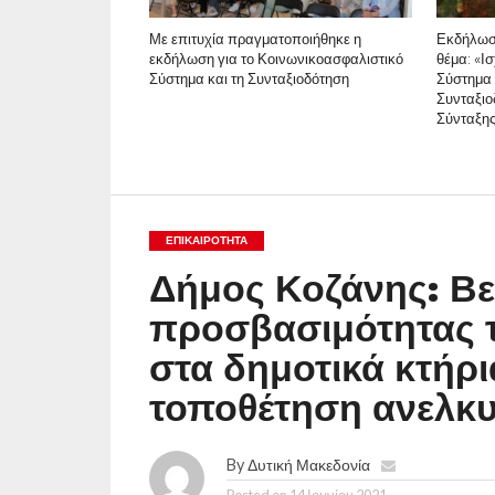
Με επιτυχία πραγματοποιήθηκε η
Εκδήλωσ
εκδήλωση για το Κοινωνικοασφαλιστικό
θέμα: «Ι
Σύστημα και τη Συνταξιοδότηση
Σύστημα 
Συνταξιο
Σύνταξη
ΕΠΙΚΑΙΡΟΤΗΤΑ
Δήμος Κοζάνης: Βε
προσβασιμότητας 
στα δημοτικά κτήρ
τοποθέτηση ανελκ
By
Δυτική Μακεδονία
Posted on
14 Ιουνίου 2021