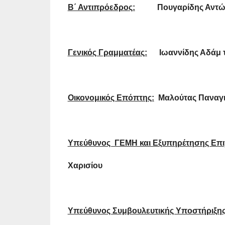
Β΄ Αντιπρόεδρος:
Πουγαρίδης Αντώνι
Γενικός Γραμματέας:
Ιωαννίδης Αδάμ τ
Οικονομικός Επόπτης:
Μαλούτας Παναγι
Υπεύθυνος ΓΕΜΗ και Εξυπηρέτησης Επ
Χαρισίου
Υπεύθυνος Συμβουλευτικής Υποστήριξης