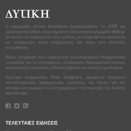
Η εφημερίδα Δυτική Μακεδονία δημιουργήθηκε το 2008 και
γρήγορα εξελίχθηκε στην σημερινή ηλεκτρονική εφημερίδα ditiki.gr
με σκοπό να ενημερώνει τους πολίτες με συνέπεια και αξιοπιστία
ως ανεξάρτητη πηγή ενημέρωσης και πέρα από πολιτικές
πεποιθήσεις.
Άλλες υπηρεσίες που παρέχονται: ολοκληρωμένες διαφημιστικές
υπηρεσίες για τις επιχειρήσεις, σχεδιασμός διαφημιστικού υλικού,
κατασκευή ιστοσελίδων, εκδόσεις βιβλίων και διανομή φυλλαδίων
Έμπειροι διαφημιστές, Web designers, γραφίστες παρέχουν
αποτελεσματικές διαφημιστικές προτάσεις και λύσεις για την
κάλυψη των αναγκών των επιχειρήσεων της περιοχής της Δυτικής
Μακεδονίας.
ΤΕΛΕΥΤΑΙΕΣ ΕΙΔΗΣΕΙΣ