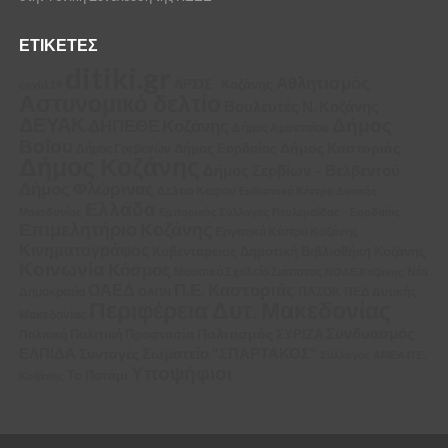
ΕΤΙΚΈΤΕΣ
ditiki.gr
Αθλητισμός
ΑΡΣΙΣ - Κοζάνης
covid 19
Αστυνομικό δελτίο
Βουλευτές Ν. Κοζάνης
ΔΕΥΑΚ
Δήμος
ΔΗΠΕΘΕ Κοζάνης
Δήμος Αμυνταίου
Βοΐου
Δήμος Καστοριάς
Δήμος Εορδαίας
Δήμος Γρεβενών
Δήμος Κοζάνης
Δήμος Σερβίων – Βελβεντού
Δήμος Φλώρινας
Δελτιο Καιρου
Εκθεσιακό Κέντρο Δυτικής
Ελλάδα
Μακεδονίας
Εμπορικός Σύλλογος Πτολεμαΐδας – Εορδαίας
Επιμελητήριο Κοζάνης
Εργατικό Κέντρο Κοζάνης
Κινηματογράφος
Κοβεντάρειος Δημοτική Βιβλιοθήκη Κοζάνης
Κοινωνία
Κόσμος
Μουσικό Σχολείο Σιάτιστας
Νέα
ΝΟΔΕ Κοζάνης
Π.Ε. Καστοριάς
ΟΑΕΔ
Δημοκρατία
ΠΑΣΟΚ
ΠΕΔ Δυτικής
ΟΑΠΝ
Περιφέρεια Δυτ. Μακεδονίας
Μακεδονίας
Συνδυασμός
Πολιτισμός
ΣΥΡΙΖΑ
Πολιτική
Πολιτική Προστασία
ΕΛΠΙΔΑ
Σωματείο "ΣΠΑΡΤΑΚΟΣ"
Συνταγές
Σύλλογος ΑΜΕΑ Π.Ε.
Υποψήφιοι
Το Ποτάμι
Κοζάνης