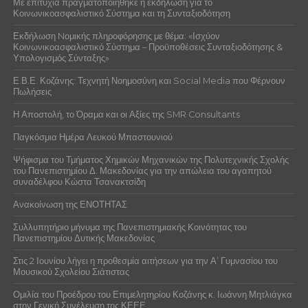
Με επιτυχία πραγματοποιήθηκε η εκδήλωση για το
Κοινωνικοασφαλιστικό Σύστημα και τη Συνταξιοδότηση
Εκδήλωση Nομικής πληροφόρησης με θέμα: «Ισχύον
Κοινωνικοασφαλιστικό Σύστημα – Προϋποθέσεις Συνταξιοδότησης &
Υπολογισμός Σύνταξης»
Ε.Β.Ε. Κοζάνης: Τεχνητή Νοημοσύνη και Social Media που Φέρνουν
Πωλήσεις
Η Αποστολή, το Όραμα και οι Αξίες της SMR Consultants
Παγκόσμια Ημέρα Λευκού Μπαστουνιού
Ψήφισμα του Τμήματος Χημικών Μηχανικών της Πολυτεχνικής Σχολής
του Πανεπιστημίου Δ. Μακεδονίας για την απώλεια του αγαπητού
συναδέλφου Κώστα Τσανακτσίδη
Ανακοίνωση της ΕΝΟΤΗΤΑΣ
Συλλυπητήριο μήνυμα της Πανεπιστημιακής Κοινότητας του
Πανεπιστημίου Δυτικής Μακεδονίας
Στις 2 Ιουνίου λήγει η προθεσμία αιτήσεων για την Α’ Γυμνασίου του
Μουσικού Σχολείου Σιάτιστας
Ομιλία του Προέδρου του Επιμελητηρίου Κοζάνης κ. Ιωάννη Μητλιάγκα
στην Γενική Συνέλευση της ΚΕΕΕ