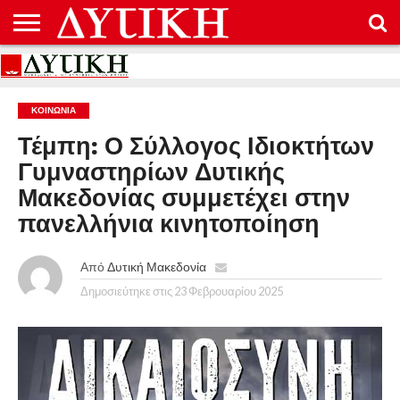
ΑΡΧΙΚΉ
ΕΠΙΚΟΙΝΩΝΊΑ
ΌΡΟΙ
ΠΡΟΣΤΑΣΊΑ
ΧΡΉΣΗΣ
ΠΡΟΣΩΠΙΚΏΝ
ΔΕΔΟΜΈΝΩΝ
ΚΟΙΝΩΝΊΑ
Τέμπη: Ο Σύλλογος Ιδιοκτήτων
Γυμναστηρίων Δυτικής
Μακεδονίας συμμετέχει στην
πανελλήνια κινητοποίηση
Από
Δυτική Μακεδονία
Δημοσιεύτηκε στις
23 Φεβρουαρίου 2025