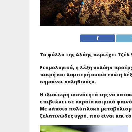
Το φύλλο της Αλόης περιέχει Τζέλ 
Ετυμολογικά, η λέξη «αλόη» προέρχ
πικρή και λαμπερή ουσία ενώ η λέξη
σημαίνει «αληθινός».
Η ιδιαίτερη ικανότητά της να κατακ
επιβιώνει σε ακραία καιρικά φαιν
Με κάποιο πολύπλοκο μεταβολισμό,
ζελατινώδες υγρό, που είναι και τ