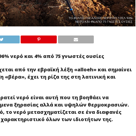
ΤΟ ΦΎΛΛΟ ΤΗΣ ΑΛΌΗΣ ΠΕΡΙΈΧΕΙ ΤΖΈΛ 96%
ΝΕΡΌ ΚΑΙ 4% ΑΠΌ 75 ΓΝΩΣΤΈΣ ΟΥΣΊΕΣ
96% νερό και 4% από 75 γνωστές ουσίες
εται από την εβραϊκή λέξη «alloeh» και σημαίνει
 «βέρα», έχει τη ρίζα της στη λατινική και
ρατεί νερό είναι αυτή που τη βοηθάει να
όμενα ξηρασίας αλλά και υψηλών θερμοκρασιών.
 το νερό μετασχηματίζεται σε ένα διαφανές
ο χαρακτηριστικό όλων των ιδιοτήτων της.