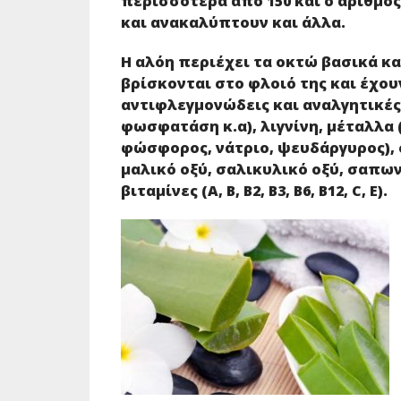
περισσότερα από 150 και ο αριθμός
και ανακαλύπτουν και άλλα.
Η αλόη περιέχει τα οκτώ βασικά κα
βρίσκονται στο φλοιό της και έχουν
αντιφλεγμονώδεις και αναλγητικές
φωσφατάση κ.α), λιγνίνη, μέταλλα 
φώσφορος, νάτριο, ψευδάργυρος), 
μαλικό οξύ, σαλικυλικό οξύ, σαπων
βιταμίνες (Α, Β, Β2, Β3, Β6, Β12, C, Ε).