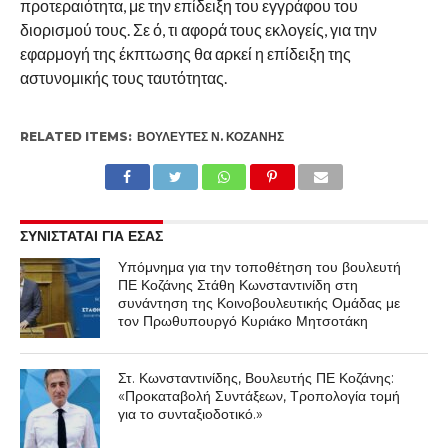
προτεραιότητα, με την επίδειξη του εγγράφου του
διορισμού τους. Σε ό, τι αφορά τους εκλογείς, για την
εφαρμογή της έκπτωσης θα αρκεί η επίδειξη της
αστυνομικής τους ταυτότητας.
RELATED ITEMS:
ΒΟΥΛΕΥΤΈΣ Ν. ΚΟΖΆΝΗΣ
ΣΥΝΙΣΤΑΤΑΙ ΓΙΑ ΕΣΑΣ
Υπόμνημα για την τοποθέτηση του βουλευτή
ΠΕ Κοζάνης Στάθη Κωνσταντινίδη στη
συνάντηση της Κοινοβουλευτικής Ομάδας με
τον Πρωθυπουργό Κυριάκο Μητσοτάκη
Στ. Κωνσταντινίδης, Βουλευτής ΠΕ Κοζάνης:
«Προκαταβολή Συντάξεων, Τροπολογία τομή
για το συνταξιοδοτικό.»