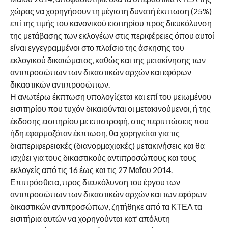
χώρας να χορηγήσουν τη μέγιστη δυνατή έκπτωση (25%)
επί της τιμής του κανονικού εισιτηρίου προς διευκόλυνση
της μετάβασης των εκλογέων στις περιφέρειες όπου αυτοί
είναι εγγεγραμμένοι στο πλαίσιο της άσκησης του
εκλογικού δικαιώματος, καθώς και της μετακίνησης των
αντιπροσώπων των δικαστικών αρχών και εφόρων
δικαστικών αντιπροσώπων.
Η ανωτέρω έκπτωση υπολογίζεται και επί του μειωμένου
εισιτηρίου που τυχόν δικαιούνται οι μετακινούμενοι, ή της
έκδοσης εισιτηρίου με επιστροφή, στις περιπτώσεις που
ήδη εφαρμοζόταν έκπτωση, θα χορηγείται για τις
διαπεριφερειακές (διανορμαχιακές) μετακινήσεις και θα
ισχύει για τους δικαστικούς αντιπροσώπους και τους
εκλογείς από τις 16 έως και τις 27 Μαΐου 2014.
Επιπρόσθετα, προς διευκόλυνση του έργου των
αντιπροσώπων των δικαστικών αρχών και των εφόρων
δικαστικών αντιπροσώπων, ζητήθηκε από τα ΚΤΕΛ τα
εισιτήρια αυτών να χορηγούνται κατ’ απόλυτη