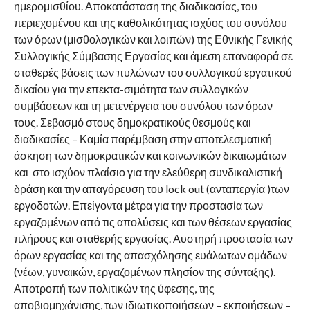
ημερομισθίου. Αποκατάσταση της διαδικασίας, του
περιεχομένου και της καθολικότητας ισχύος του συνόλου
των όρων (μισθολογικών και λοιπών) της Εθνικής Γενικής
Συλλογικής Σύμβασης Εργασίας και άμεση επαναφορά σε
σταθερές βάσεις των πυλώνων του συλλογικού εργατικού
δικαίου για την επεκτα-σιμότητα των συλλογικών
συμβάσεων και τη μετενέργεια του συνόλου των όρων
τους. Σεβασμό στους δημοκρατικούς θεσμούς και
διαδικασίες – Καμία παρέμβαση στην αποτελεσματική
άσκηση των δημοκρατικών και κοινωνικών δικαιωμάτων
και στο ισχύον πλαίσιο για την ελεύθερη συνδικαλιστική
δράση και την απαγόρευση του lock out (ανταπεργία )των
εργοδοτών. Επείγοντα μέτρα για την προστασία των
εργαζομένων από τις απολύσεις και των θέσεων εργασίας
πλήρους και σταθερής εργασίας. Αυστηρή προστασία των
όρων εργασίας και της απασχόλησης ευάλωτων ομάδων
(νέων, γυναικών, εργαζομένων πλησίον της σύνταξης).
Αποτροπή των πολιτικών της ύφεσης, της
αποβιομηχάνισης, των ιδιωτικοποιήσεων – εκποιήσεων –