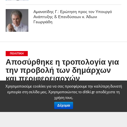
Αμανατίδης Γ.: Ερώτηση προς τον Υπουργό
Ανάπτυξης & Επενδύσεων κ. Άδωνι
Γεωργιάδη
ΠΟΛΙΤΙΚΉ
Αποσύρθηκε η τροπολογία για
την προβολή των δημάρχων
και περιφερειαρχών
Χρησιμοποιούμε cookies για να σας προσφέρουμε την καλύτερη δυνατή
By
Δυτική Μακεδονία
εμπειρία στη σελίδα μας. Χρησιμοποιώντας το ditiki.gr αποδέχεστε τη
Posted on
1 Μαΐου 2014
χρήση τους.
Δέχομαι
Απέσυρε τελικά η κυβέρνηση δια του Αναπληρωτή