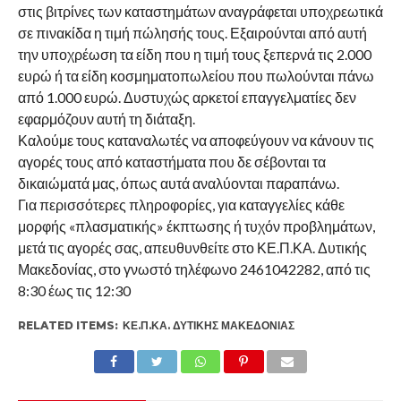
στις βιτρίνες των καταστημάτων αναγράφεται υποχρεωτικά
σε πινακίδα η τιμή πώλησής τους. Εξαιρούνται από αυτή
την υποχρέωση τα είδη που η τιμή τους ξεπερνά τις 2.000
ευρώ ή τα είδη κοσμηματοπωλείου που πωλούνται πάνω
από 1.000 ευρώ. Δυστυχώς αρκετοί επαγγελματίες δεν
εφαρμόζουν αυτή τη διάταξη.
Καλούμε τους καταναλωτές να αποφεύγουν να κάνουν τις
αγορές τους από καταστήματα που δε σέβονται τα
δικαιώματά μας, όπως αυτά αναλύονται παραπάνω.
Για περισσότερες πληροφορίες, για καταγγελίες κάθε
μορφής «πλασματικής» έκπτωσης ή τυχόν προβλημάτων,
μετά τις αγορές σας, απευθυνθείτε στο ΚΕ.Π.ΚΑ. Δυτικής
Μακεδονίας, στο γνωστό τηλέφωνο 2461042282, από τις
8:30 έως τις 12:30
RELATED ITEMS:
ΚΕ.Π.ΚΑ. ΔΥΤΙΚΉΣ ΜΑΚΕΔΟΝΊΑΣ