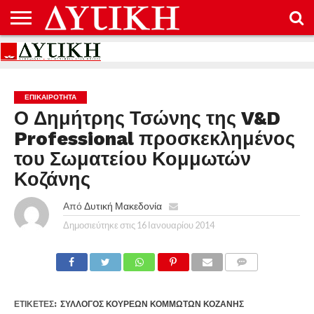
ΑΡΧΙΚΉ
ΕΠΙΚΟΙΝΩΝΊΑ
ΌΡΟΙ
ΠΡΟΣΤΑΣΊΑ
ΧΡΉΣΗΣ
ΠΡΟΣΩΠΙΚΏΝ
ΔΕΔΟΜΈΝΩΝ
ΕΠΙΚΑΙΡΟΤΗΤΑ
Ο Δημήτρης Τσώνης της V&D
Professional προσκεκλημένος
του Σωματείου Κομμωτών
Κοζάνης
Από
Δυτική Μακεδονία
Δημοσιεύτηκε στις
16 Ιανουαρίου 2014
COMMENTS
ΕΤΙΚΕΤΕΣ:
ΣΎΛΛΟΓΟΣ ΚΟΥΡΈΩΝ ΚΟΜΜΩΤΏΝ ΚΟΖΆΝΗΣ