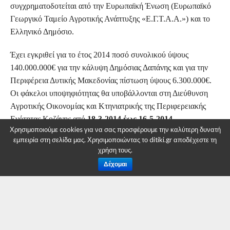
συγχρηματοδοτείται από την Ευρωπαϊκή Ένωση (Ευρωπαϊκό
Γεωργικό Ταμείο Αγροτικής Ανάπτυξης «Ε.Γ.Τ.Α.Α.») και το
Ελληνικό Δημόσιο.
Έχει εγκριθεί για το έτος 2014 ποσό συνολικού ύψους
140.000.000€ για την κάλυψη Δημόσιας Δαπάνης και για την
Περιφέρεια Δυτικής Μακεδονίας πίστωση ύψους 6.300.000€.
Οι φάκελοι υποψηφιότητας θα υποβάλλονται στη Διεύθυνση
Αγροτικής Οικονομίας και Κτηνιατρικής της Περιφερειακής
Ενότητας Κοζάνης από
18-3-2014 έως 16-5-2014.
Χρησιμοποιούμε cookies για να σας προσφέρουμε την καλύτερη δυνατή
εμπειρία στη σελίδα μας. Χρησιμοποιώντας το ditiki.gr αποδέχεστε τη
Δικαίωμα υποβολής αίτησης ενίσχυσης στο Μέτρο έχουν
χρήση τους.
φυσικά πρόσωπα, μόνιμοι κάτοικοι της Ελληνικής Επικράτειας,
Δέχομαι
εγγεγραμμένοι στο Ολοκληρωμένο Σύστημα Διαχείρισης και
Ελέγχου (Ο.Σ.Δ.Ε.), που
εγκαταστάθηκαν για πρώτη φορά
ως αρχηγοί γεωργικής εκμετάλλευσης, κατά το
δεκατετράμηνο που προηγείται της ημερομηνίας υποβολής
ο
της αίτησης ενίσχυσης,
έχουν συμπληρώσει το 18
έτος της