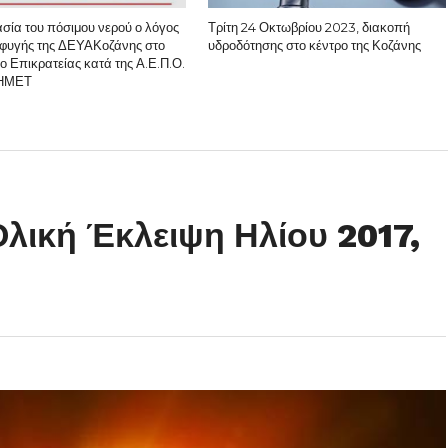
σία του πόσιμου νερού ο λόγος
Τρίτη 24 Οκτωβρίου 2023, διακοπή
σφυγής της ΔΕΥΑΚοζάνης στο
υδροδότησης στο κέντρο της Κοζάνης
ο Επικρατείας κατά της Α.Ε.Π.Ο.
ΛΗΜΕΤ
Ολική Έκλειψη Ηλίου 2017,