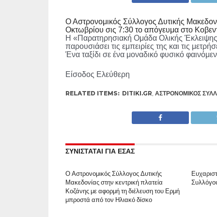
Ο Αστρονομικός Σύλλογος Δυτικής Μακεδον
Οκτωβρίου σις 7:30 το απόγευμα στο Κοβεν
Η «Παρατηρησιακή Ομάδα Ολικής Έκλειψης 
παρουσιάσει τις εμπειρίες της και τις μετρ
Ένα ταξίδι σε ένα μοναδικό φυσικό φαινόμεν
Είσοδος Ελεύθερη
RELATED ITEMS:
DITIKI.GR
,
ΑΣΤΡΟΝΟΜΙΚΌΣ ΣΎΛΛ
ΣΥΝΙΣΤΑΤΑΙ ΓΙΑ ΕΣΑΣ
Ο Αστρονομικός Σύλλογος Δυτικής
Ευχαριστ
Μακεδονίας στην κεντρική πλατεία
Συλλόγου
Κοζάνης με αφορμή τη διέλευση του Ερμή
μπροστά από τον Ηλιακό δίσκο