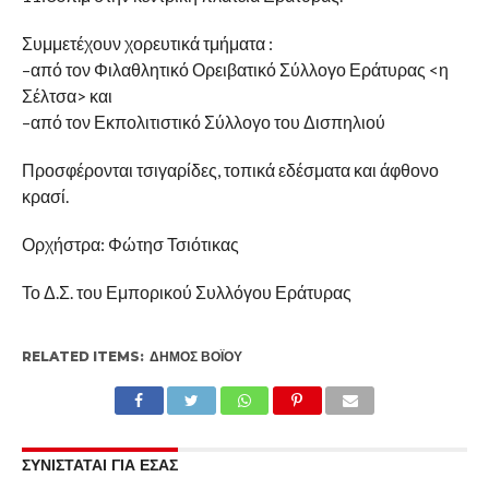
Συμμετέχουν χορευτικά τμήματα :
–από τον Φιλαθλητικό Ορειβατικό Σύλλογο Εράτυρας <η
Σέλτσα> και
–από τον Εκπολιτιστικό Σύλλογο του Δισπηλιού
Προσφέρονται τσιγαρίδες, τοπικά εδέσματα και άφθονο
κρασί.
Ορχήστρα: Φώτησ Τσιότικας
Το Δ.Σ. του Εμπορικού Συλλόγου Εράτυρας
RELATED ITEMS:
ΔΉΜΟΣ ΒΟΪ́ΟΥ
ΣΥΝΙΣΤΑΤΑΙ ΓΙΑ ΕΣΑΣ