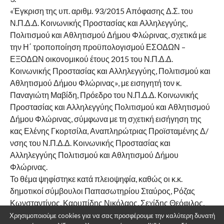
«Έγκριση της υπ. αριθμ. 93/2015 Απόφασης Δ.Σ. του
Ν.Π.Δ.Δ. Κοινωνικής Προστασίας και Αλληλεγγύης,
Πολιτισμού και Αθλητισμού Δήμου Φλώρινας, σχετικά με
την Η΄ τροποποίηση προϋπολογισμού ΕΣΟΔΩΝ –
ΕΞΟΔΩΝ οικονομικού έτους 2015 του Ν.Π.Δ.Δ.
Κοινωνικής Προστασίας και Αλληλεγγύης, Πολιτισμού και
Αθλητισμού Δήμου Φλώρινας», με εισηγητή τον κ.
Παναγιώτη Μαβίδη, Πρόεδρο του Ν.Π.Δ.Δ. Κοινωνικής
Προστασίας και Αλληλεγγύης Πολιτισμού και Αθλητισμού
Δήμου Φλώρινας, σύμφωνα με τη σχετική εισήγηση της
κας Ελένης Γκορτσίλα, Αναπληρώτριας Προϊσταμένης Δ/
νσης του Ν.Π.Δ.Δ. Κοινωνικής Προστασίας και
Αλληλεγγύης Πολιτισμού και Αθλητισμού Δήμου
Φλώρινας.
Το θέμα ψηφίστηκε κατά πλειοψηφία, καθώς οι κ.κ.
δημοτικοί σύμβουλοι Παπασωτηρίου Σταύρος, Ρόζας
Κωνσταντίνος, Καρυπίδης Νικόλαος, Σεχίδης Θεόφιλος,
Σταύρου-Λιθοξοΐδου Αικατερίνη και Τορλαχίδης
Χρησιμοποιούμε cookies για να σας προσφέρουμε την καλύτερη δυνατή