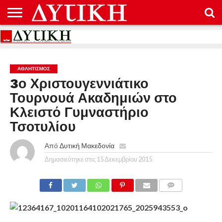
ΑΡΧΙΚΉ
ΕΠΙΚΟΙΝΩΝΊΑ
ΌΡΟΙ
ΠΡΟΣΤΑΣΊΑ
ΧΡΉΣΗΣ
ΠΡΟΣΩΠΙΚΏΝ
ΔΕΔΟΜΈΝΩΝ
ΑΘΛΗΤΙΣΜΌΣ
3ο Χριστουγεννιάτικο
Τουρνουά Ακαδημιών στο
Κλειστό Γυμναστήριο
Τσοτυλίου
Από
Δυτική Μακεδονία
Δημοσιεύτηκε στις
15 Δεκεμβρίου 2015
COMMENTS