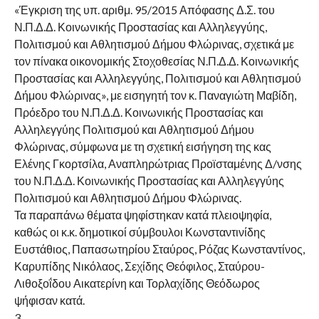
«Έγκριση της υπ. αριθμ. 95/2015 Απόφασης Δ.Σ. του
Ν.Π.Δ.Δ. Κοινωνικής Προστασίας και Αλληλεγγύης,
Πολιτισμού και Αθλητισμού Δήμου Φλώρινας, σχετικά με
τον πίνακα οικονομικής Στοχοθεσίας Ν.Π.Δ.Δ. Κοινωνικής
Προστασίας και Αλληλεγγύης, Πολιτισμού και Αθλητισμού
Δήμου Φλώρινας», με εισηγητή τον κ. Παναγιώτη Μαβίδη,
Πρόεδρο του Ν.Π.Δ.Δ. Κοινωνικής Προστασίας και
Αλληλεγγύης Πολιτισμού και Αθλητισμού Δήμου
Φλώρινας, σύμφωνα με τη σχετική εισήγηση της κας
Ελένης Γκορτσίλα, Αναπληρώτριας Προϊσταμένης Δ/νσης
του Ν.Π.Δ.Δ. Κοινωνικής Προστασίας και Αλληλεγγύης
Πολιτισμού και Αθλητισμού Δήμου Φλώρινας.
Τα παραπάνω θέματα ψηφίστηκαν κατά πλειοψηφία,
καθώς οι κ.κ. δημοτικοί σύμβουλοι Κωνσταντινίδης
Ευστάθιος, Παπασωτηρίου Σταύρος, Ρόζας Κωνσταντίνος,
Καρυπίδης Νικόλαος, Σεχίδης Θεόφιλος, Σταύρου-
Λιθοξοΐδου Αικατερίνη και Τορλαχίδης Θεόδωρος
ψήφισαν κατά.
3.