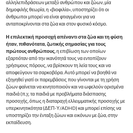
αλληλεπιδράσεων μεταξύ ανθρώπου και ζώων, μία
δημοφιλής θεωρία, η «βιοφιλία», υποστηρίζει ότι οι
άνθρωποι μπορεί να είναι φτιαγμένοι για να
ανταποκρίνονται στα ζώα και στον φυσικό κόσμο.
Η επιλεκτική προσοχή απέναντι στα ζώα και τη φύση
ήταν, πιθανότατα, ζωτικής σημασίας για τους
πρώτους ανθρώπους
, η επιβίωση των οποίων
εξαρτιόταν από την ικανότητά τους να εντοπίζουν
χρήσιμους πόρους, να βρίσκουν τη λεία τους και να
αποφεύγουν τα σαρκοβόρα. Αυτό μπορεί να βοηθά να
εξηγηθεί γιατί οι παρεμβάσεις που γίνονται με τη χρήση
ζώων φαίνεται να κινητοποιούν και να ωφελούν ορισμένα
παιδιά (π.χ. τα παιδιά με προβλήματα διάσπασης
προσοχής, όπως η διαταραχή ελλειμματικής προσοχής με
υπερκινητικότητα (ΔΕΠ-Υ/ADHD) και μπορεί επίσης να
υποστηρίζει την ένταξη ζώων και εικόνων με ζώα, στην
εκπαίδευση.