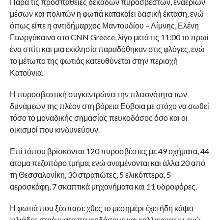
Παρά τις προσπάθειες δεκάδων πυροσβεστών, εναέριων
μέσων και πολιτών η φωτιά κατακαίει δασική έκταση, ενώ
όπως είπε η αντιδήμαρχος Μαντουδίου – Λίμνης, Ελένη
Γεωργάκαινα στο CNN Greece, λίγο μετά τις 11:00 το πρωί
ένα σπίτι και μια εκκλησία παραδόθηκαν στις φλόγες, ενώ
το μέτωπο της φωτιάς κατευθύνεται στην περιοχή
Κατούνια.
Η πυροσβεστική συγκεντρώνει την πλειονότητα των
δυνάμεών της πλέον στη βόρεια Εύβοια με στόχο να σωθεί
τόσο το μοναδικής σημασίας πευκοδάσος όσο και οι
οικισμοί που κινδυνεύουν.
Επί τόπου βρίσκονται 120 πυροσβέστες με 49 οχήματα, 44
άτομα πεζοπόρο τμήμα, ενώ αναμένονται και άλλα 20 από
τη Θεσσαλονίκη, 30 στρατιώτες, 5 ελικόπτερα, 5
αεροσκάφη, 7 σκαπτικά μηχανήματα και 11 υδροφόρες.
Η φωτιά που ξέσπασε χθες το μεσημέρι έχει ήδη κάψει
χιλιάδες στρέμματα πευκοδάσους και καλλιεργειών, ενώ