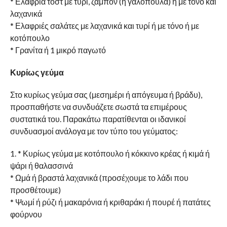
* Ελαφριά τοστ με τυρί, ζαμπόν (ή γαλοπούλα) ή με τόνο και
λαχανικά
* Ελαφριές σαλάτες με λαχανικά και τυρί ή με τόνο ή με
κοτόπουλο
* Γρανίτα ή 1 μικρό παγωτό
Κυρίως γεύμα
Στο κυρίως γεύμα σας (μεσημέρι ή απόγευμα ή βράδυ),
προσπαθήστε να συνδυάζετε σωστά τα επιμέρους
συστατικά του. Παρακάτω παρατίθενται οι ιδανικοί
συνδυασμοί ανάλογα με τον τύπο του γεύματος:
1. * Κυρίως γεύμα με κοτόπουλο ή κόκκινο κρέας ή κιμά ή
ψάρι ή θαλασσινά
* Ωμά ή βραστά λαχανικά (προσέχουμε το λάδι που
προσθέτουμε)
* Ψωμί ή ρύζι ή μακαρόνια ή κριθαράκι ή πουρέ ή πατάτες
φούρνου