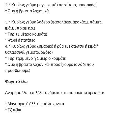
2. * Κυρίως γεύμα μαγειρευτό (παστίτσιο, μουσακάς)
* Ωμά ή βραστά λαχανικά
3. * Κυρίως γεύμα λαδερό (φασολάκια, αρακάς, μπάμιες,
ιμάμ, μπριάμ κ.ά.)
* Τυρί (1 μέτριο κομμάτι)
* Ψωμί ή πατάτες
4. * Κυρίως γεύμα ζυμαρικό ή ρύζι (με σάλτσα ή κιμά ή
θαλασσινά, γεμιστά, ριζότο)
* Τυρί (τριμμένο ή 1 μέτριο κομμάτι)
* Ωμά ή βραστά λαχανικά (προσέχουμε το λάδι που
προσθέτουμε)
Φαγητό έξω
Αν τρώτε έξω, επιλέξτε ανάμεσα στα παρακάτω ορεκτικά:
* Μανιτάρια ή άλλα ψητά λαχανικά
* Τζατζίκι