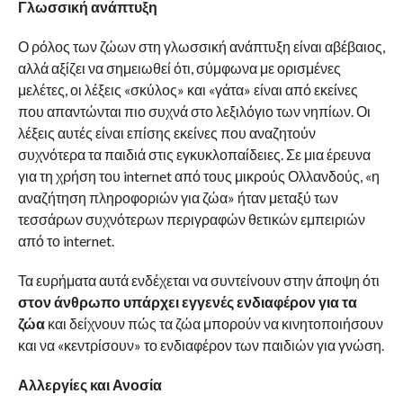
Γλωσσική ανάπτυξη
Ο ρόλος των ζώων στη γλωσσική ανάπτυξη είναι αβέβαιος,
αλλά αξίζει να σημειωθεί ότι, σύμφωνα με ορισμένες
μελέτες, οι λέξεις «σκύλος» και «γάτα» είναι από εκείνες
που απαντώνται πιο συχνά στο λεξιλόγιο των νηπίων. Οι
λέξεις αυτές είναι επίσης εκείνες που αναζητούν
συχνότερα τα παιδιά στις εγκυκλοπαίδειες. Σε μια έρευνα
για τη χρήση του internet από τους μικρούς Ολλανδούς, «η
αναζήτηση πληροφοριών για ζώα» ήταν μεταξύ των
τεσσάρων συχνότερων περιγραφών θετικών εμπειριών
από το internet.
Τα ευρήματα αυτά ενδέχεται να συντείνουν στην άποψη ότι
στον άνθρωπο υπάρχει εγγενές ενδιαφέρον για τα
ζώα
και δείχνουν πώς τα ζώα μπορούν να κινητοποιήσουν
και να «κεντρίσουν» το ενδιαφέρον των παιδιών για γνώση.
Αλλεργίες και Ανοσία