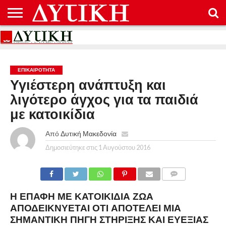
ΑΡΧΙΚΉ
ΕΠΙΚΟΙΝΩΝΊΑ
ΌΡΟΙ
ΠΡΟΣΤΑΣΊΑ
ΧΡΉΣΗΣ
ΠΡΟΣΩΠΙΚΏΝ
ΔΕΔΟΜΈΝΩΝ
ΕΠΙΚΑΙΡΟΤΗΤΑ
Υγιέστερη ανάπτυξη και
λιγότερο άγχος για τα παιδιά
με κατοικίδια
Από
Δυτική Μακεδονία
Δημοσιεύτηκε στις
1 Αυγούστου 2016
COMMENTS
Η ΕΠΑΦΉ ΜΕ ΚΑΤΟΙΚΊΔΙΑ ΖΏΑ
ΑΠΟΔΕΙΚΝΎΕΤΑΙ ΌΤΙ ΑΠΟΤΕΛΕΊ ΜΙΑ
ΣΗΜΑΝΤΙΚΉ ΠΗΓΉ ΣΤΉΡΙΞΗΣ ΚΑΙ ΕΥΕΞΊΑΣ