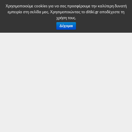
Χρησιμοποιούμε cookies για να σας προσφέρουμε την καλύτερη δυνατή
εμπειρία στη σελίδα μας. Χρησιμοποιώντας το ditiki.gr αποδέχεστε τη
ΑΘΛΗΤΙΣΜΌΣ
χρήση τους.
Δήμος Σερβίων – Βελβεντού:
Δέχομαι
Νέο γήπεδο μπάσκετ στο
Λιβαδερό
By
Δυτική Μακεδονία
Posted on
31 Ιουλίου 2016
ΜΊΑ ΝΈΑ ΑΘΛΗΤΙΚΉ ΥΠΟΔΟΜΉ