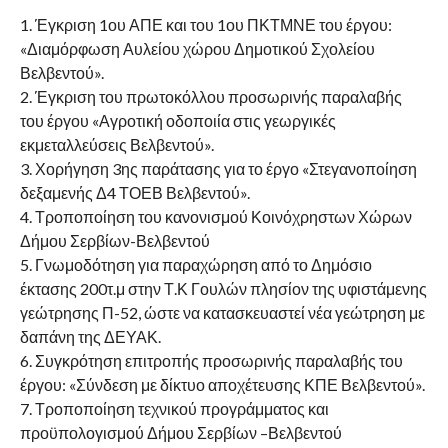
1. Έγκριση 1ου ΑΠΕ και του 1ου ΠΚΤΜΝΕ του έργου:
«Διαμόρφωση Αυλείου χώρου Δημοτικού Σχολείου
Βελβεντού».
2. Έγκριση του πρωτοκόλλου προσωρινής παραλαβής
του έργου «Αγροτική οδοποιία στις γεωργικές
εκμεταλλεύσεις Βελβεντού».
3. Χορήγηση 3ης παράτασης για το έργο «Στεγανοποίηση
δεξαμενής Δ4 ΤΟΕΒ Βελβεντού».
4. Τροποποίηση του κανονισμού Κοινόχρηστων Χώρων
Δήμου Σερβίων-Βελβεντού
5. Γνωμοδότηση για παραχώρηση από το Δημόσιο
έκτασης 200τ.μ στην Τ.Κ Γουλών πλησίον της υφιστάμενης
γεώτρησης Π-52, ώστε να κατασκευαστεί νέα γεώτρηση με
δαπάνη της ΔΕΥΑΚ.
6. Συγκρότηση επιτροπής προσωρινής παραλαβής του
έργου: «Σύνδεση με δίκτυο αποχέτευσης ΚΠΕ Βελβεντού».
7. Τροποποίηση τεχνικού προγράμματος και
προϋπολογισμού Δήμου Σερβίων –Βελβεντού