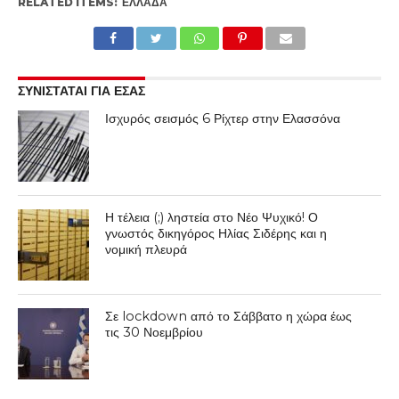
RELATED ITEMS:
ΕΛΛΆΔΑ
ΣΥΝΙΣΤΑΤΑΙ ΓΙΑ ΕΣΑΣ
Ισχυρός σεισμός 6 Ρίχτερ στην Ελασσόνα
Η τέλεια (;) ληστεία στο Νέο Ψυχικό! Ο
γνωστός δικηγόρος Ηλίας Σιδέρης και η
νομική πλευρά
Σε lockdown από το Σάββατο η χώρα έως
τις 30 Νοεμβρίου