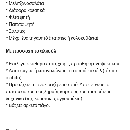
* Μελιτζανοσαλάτα
* Διάφορα κρεατικά
* Φέτα ψητή
* Πατάτα ψητή
* Σαλάτες
* Μέχρι ένα τηγανητό (πατάτες ή κολοκυθάκια)
Με προσοχή το αλκοόλ
* Επιλέγετε καθαρά ποτά, χωρίς προσθήκη αναψυκτικού.
* Αποφεύγετε ή καταναλώνετε πιο αραιά κοκτέιλ (τύπου
mohito).
* Προσέχετε τα σνακ μαζί με το ποτό. Αποφεύγετε τα
πατατάκια και τους ξηρούς καρπούς και προτιμάτε τα
λαχανικά (π.χ. καροτάκια, αγγουράκια).
* Βάζετε αρκετό πάγο.