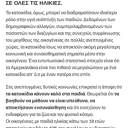
ΣΕ ΌΛΕΣ ΤΙΣ ΗΛΙΚΊΕΣ.
Τα κατοικίδια, όμως, μπορεί να διαδραματίσουν ιδιαίτερο
ρόλο στην υγιή ανάπτυξη των παιδιών. Δεδομένων των
δημογραφικών αλλαγών, συμπεριλαμβανομένων των
ποσοστών των διαζυγίων και της συνεχούς συρρίκνωσης
του μεγέθους της οικογένειας σε πολλές ανεπτυγμένες
χώρες, τα κατοικίδια ίσως να αποκτούν ακόμη μεγαλύτερη
κοινωνική και συναισθηματική σημασία μέσα στην
οικογένεια. Ένα εντυπωσιακό στατιστικό στοιχείο είναι ότι
τα Αμερικανάκια είναι πιο πιθανό να μεγαλώσουν με ένα
κατοικίδιο απ’ ό,τι με έναν πατέρα στο σπίτι.
Στις ανεπτυγμένες δυτικές κοινωνίες επικρατεί η άποψη ότι
τα κατοικίδια κάνουν καλό στα παιδιά
. Θεωρείται ότι
τα
βοηθούν να μάθουν να είναι υπεύθυνα, να
αποκτήσουν ενσυναίσθηση
και ότι ενισχύουν το
ενδιαφέρον για τα ζώα και τον φυσικό κόσμο.
Οι οικογένειες με παιδιά ηλικίας κάτω των 18 ετών
αποτελούν σχεδόν το 40% του συνόλου των ιδιοκτητών