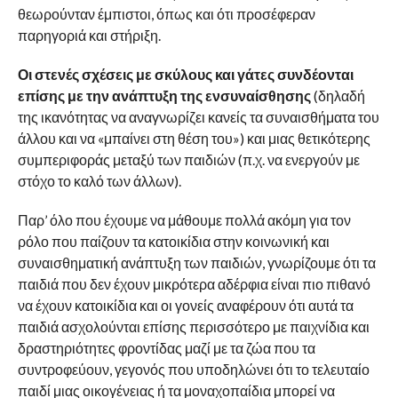
θεωρούνταν έμπιστοι, όπως και ότι προσέφεραν
παρηγοριά και στήριξη.
Οι στενές σχέσεις με σκύλους και γάτες συνδέονται
επίσης με την ανάπτυξη της ενσυναίσθησης
(δηλαδή
της ικανότητας να αναγνωρίζει κανείς τα συναισθήματα του
άλλου και να «μπαίνει στη θέση του») και μιας θετικότερης
συμπεριφοράς μεταξύ των παιδιών (π.χ. να ενεργούν με
στόχο το καλό των άλλων).
Παρ’ όλο που έχουμε να μάθουμε πολλά ακόμη για τον
ρόλο που παίζουν τα κατοικίδια στην κοινωνική και
συναισθηματική ανάπτυξη των παιδιών, γνωρίζουμε ότι τα
παιδιά που δεν έχουν μικρότερα αδέρφια είναι πιο πιθανό
να έχουν κατοικίδια και οι γονείς αναφέρουν ότι αυτά τα
παιδιά ασχολούνται επίσης περισσότερο με παιχνίδια και
δραστηριότητες φροντίδας μαζί με τα ζώα που τα
συντροφεύουν, γεγονός που υποδηλώνει ότι το τελευταίο
παιδί μιας οικογένειας ή τα μοναχοπαίδια μπορεί να