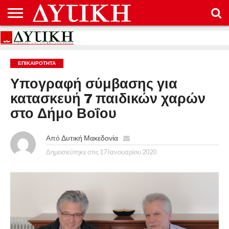
ΑΡΧΙΚΉ
ΕΠΙΚΟΙΝΩΝΊΑ
ΌΡΟΙ
ΠΡΟΣΤΑΣΊΑ
ΧΡΉΣΗΣ
ΠΡΟΣΩΠΙΚΏΝ
ΔΕΔΟΜΈΝΩΝ
ΕΠΙΚΑΙΡΟΤΗΤΑ
Υπογραφή σύμβασης για
κατασκευή 7 παιδικών χαρών
στο Δήμο Βοΐου
Από
Δυτική Μακεδονία
Δημοσιεύτηκε στις
17 Ιανουαρίου 2020