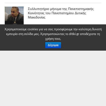
Συλλυπητήριο μήνυμα της Πανεπιστημιακής
Κοινότητας του Πανεπιστημίου Δυτικής
Μακεδονίας
Χρησιμοποιούμε cookies για να σας προσφέρουμε την καλύτερη δυνατή
εμπειρία στη σελίδα μας. Χρησιμοποιώντας το ditiki.gr αποδέχεστε τη
Πρόσκληση σε ημερίδα για την Παγκόσμια
χρήση τους.
Ημέρα Ηλεκτροκίνησης
Δέχομαι
ΠΟΛΙΤΙΚΉ
Λάζαρος Μαλούτας, Δήμαρχος
Κοζάνης: «Δεν κινδυνεύει σε
τίποτε η οργάνωση της φετινής
Αποκριάς»