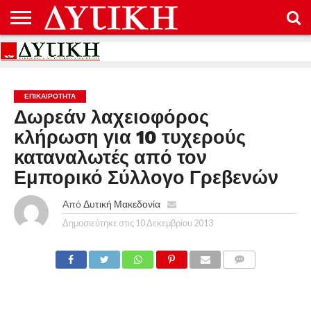
ΑΡΧΙΚΉ
ΕΠΙΚΟΙΝΩΝΊΑ
ΌΡΟΙ
ΠΡΟΣΤΑΣΊΑ
ΧΡΉΣΗΣ
ΠΡΟΣΩΠΙΚΏΝ
ΔΕΔΟΜΈΝΩΝ
ΕΠΙΚΑΙΡΟΤΗΤΑ
Δωρεάν λαχειοφόρος
κλήρωση για 10 τυχερούς
καταναλωτές από τον
Εμπορικό Σύλλογο Γρεβενών
Από
Δυτική Μακεδονία
Δημοσιεύτηκε στις
10 Δεκεμβρίου 2013
COMMENTS